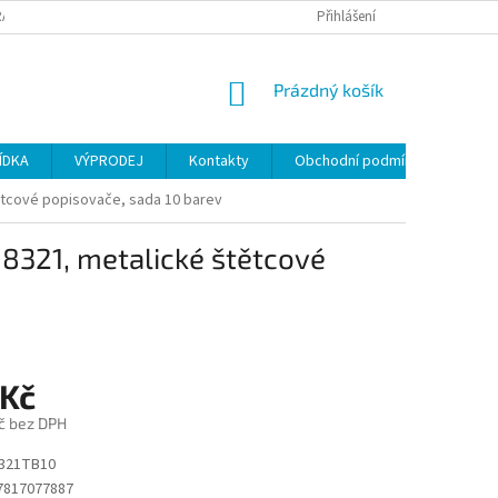
ANY OSOBNÍCH ÚDAJŮ
Přihlášení
NÁKUPNÍ
Prázdný košík
KOŠÍK
ÍDKA
VÝPRODEJ
Kontakty
Obchodní podmínky
ětcové popisovače, sada 10 barev
8321, metalické štětcové
 Kč
č bez DPH
321TB10
7817077887