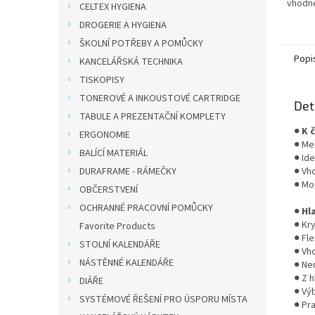
vhodné
CELTEX HYGIENA
scrapb
DROGERIE A HYGIENA
psaní 
ŠKOLNÍ POTŘEBY A POMŮCKY
Flexibil
Popi
KANCELÁŘSKÁ TECHNIKA
TISKOPISY
TONEROVÉ A INKOUSTOVÉ CARTRIDGE
Det
TABULE A PREZENTAČNÍ KOMPLETY
●
K 
ERGONOMIE
● Me
BALÍCÍ MATERIÁL
● Ide
DURAFRAME - RÁMEČKY
● Vho
● Mo
OBČERSTVENÍ
OCHRANNÉ PRACOVNÍ POMŮCKY
●
Hl
● Kr
Favorite Products
● Fle
STOLNÍ KALENDÁŘE
● Vho
NÁSTĚNNÉ KALENDÁŘE
● Ne
● Z 
DIÁŘE
● Vý
SYSTÉMOVÉ ŘEŠENÍ PRO ÚSPORU MÍSTA
● Pr