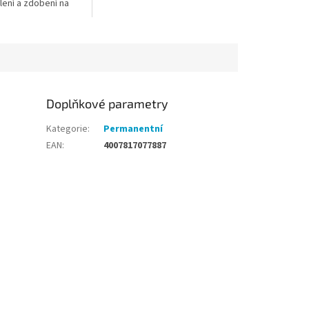
lení a zdobení na
tmavém papíru.
é metalické barvy
jména na...
Doplňkové parametry
Kategorie
:
Permanentní
EAN
:
4007817077887