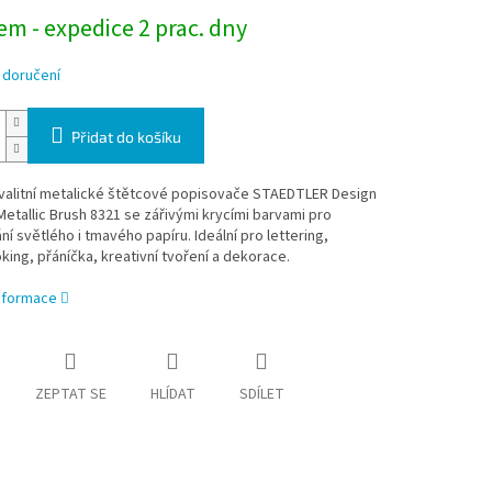
m - expedice 2 prac. dny
 doručení
Přidat do košíku
valitní metalické štětcové popisovače STAEDTLER Design
etallic Brush 8321 se zářivými krycími barvami pro
í světlého i tmavého papíru. Ideální pro lettering,
ing, přáníčka, kreativní tvoření a dekorace.
informace
ZEPTAT SE
HLÍDAT
SDÍLET