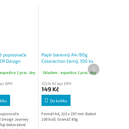
é popisovače
Papír barevný A4/80g
ER Design
Coloraction černý, 100 ks
Další
8323, sada 10
produkt
expedice 2 prac. dny
Skladem - expedice 2 prac. dny
bez DPH
123,14 Kč bez DPH
149 Kč
šíku
Do košíku
popisovače
Formát A4, 210 x 297 mm. Balení
 Design Journey
100 listů. Gramáž 80g.
ují dekorativní