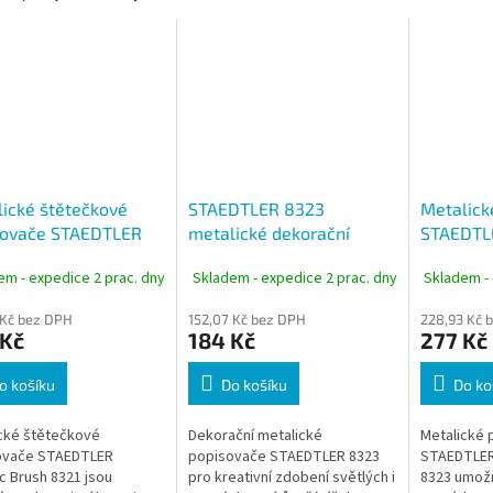
ické štětečkové
STAEDTLER 8323
Metalick
sovače STAEDTLER
metalické dekorační
STAEDTL
lic Brush 8321, sada
popisovače + černý liner,
Journey 
em - expedice 2 prac. dny
Skladem - expedice 2 prac. dny
Skladem - 
ev
sada 6 barev
barev
 Kč bez DPH
152,07 Kč bez DPH
228,93 Kč 
 Kč
184 Kč
277 Kč
o košíku
Do košíku
Do ko
cké štětečkové
Dekorační metalické
Metalické 
ovače STAEDTLER
popisovače STAEDTLER 8323
STAEDTLER
ic Brush 8321 jsou
pro kreativní zdobení světlých i
8323 umožň