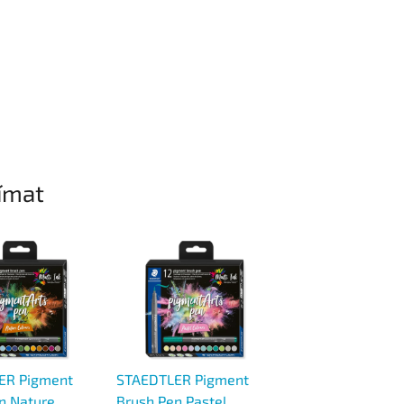
ímat
ER Pigment
STAEDTLER Pigment
STAEDTLER
n Nature
Brush Pen Pastel
Marsgraphic Duo