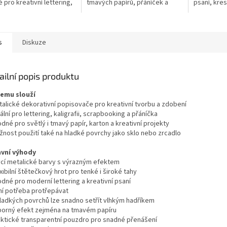
 pro kreativní lettering,
tmavých papírů, přáníček a
psaní, kres
ooking i dekorativní
scrapbooků. Neprůhledný
světlém i 
na světlý a tmavý papír.
metalický inkoust vytváří
Neprůhledn
ní...
výrazný třpytivý...
vyniknou ze
s
Diskuze
ailní popis produktu
čemu slouží
talické dekorativní popisovače pro kreativní tvorbu a zdobení
ální pro lettering, kaligrafii, scrapbooking a přáníčka
dné pro světlý i tmavý papír, karton a kreativní projekty
žnost použití také na hladké povrchy jako sklo nebo zrcadlo
avní výhody
ycí metalické barvy s výrazným efektem
xibilní štětečkový hrot pro tenké i široké tahy
dné pro moderní lettering a kreativní psaní
ní potřeba protřepávat
hladkých povrchů lze snadno setřít vlhkým hadříkem
borný efekt zejména na tmavém papíru
aktické transparentní pouzdro pro snadné přenášení