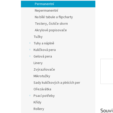
n
Permanentní
e
Nepermanentní
l
Na bílé tabule a flipcharty
Testery, čističe skvrn
Akrylové popisovače
Tužky
Tuhy a náplně
Kuličková pera
Gelová pera
Linery
Zvýrazňovače
Mikrotužky
Sady kuličkových a plnících per
Ořezávátka
Psací potřeby
Křídy
Rollery
Souvi