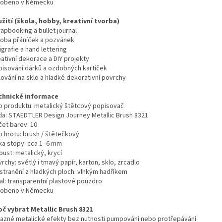
robeno v Německu
užití (škola, hobby, kreativní tvorba)
apbooking a bullet journal
roba přáníček a pozvánek
igrafie a hand lettering
ativní dekorace a DIY projekty
pisování dárků a ozdobných kartiček
lování na sklo a hladké dekorativní povrchy
chnické informace
p produktu: metalický štětcový popisovač
da: STAEDTLER Design Journey Metallic Brush 8321
čet barev: 10
p hrotu: brush / štětečkový
řka stopy: cca 1–6 mm
oust: metalický, krycí
rchy: světlý i tmavý papír, karton, sklo, zrcadlo
stranění z hladkých ploch: vlhkým hadříkem
al: transparentní plastové pouzdro
robeno v Německu
oč vybrat Metallic Brush 8321
razné metalické efekty bez nutnosti pumpování nebo protřepávání