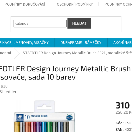
PODMÍNKY DORUČOVÁNÍ
OBCHODNÍ PODMÍNKY
PODMÍNKY OCHR
HLEDAT
IFIKACE, JMENOVKY, VISAČKY
DURAFRAME - RÁMEČKY
AKČNÍ NAB
nentní
STAEDTLER Design Journey Metallic Brush 8321, metalické št
DTLER Design Journey Metallic Brush 
sovače, sada 10 barev
TB10
Staedtler
310
256,20 K
Měrná
Kód:
TS8
cena:
EAN:
400