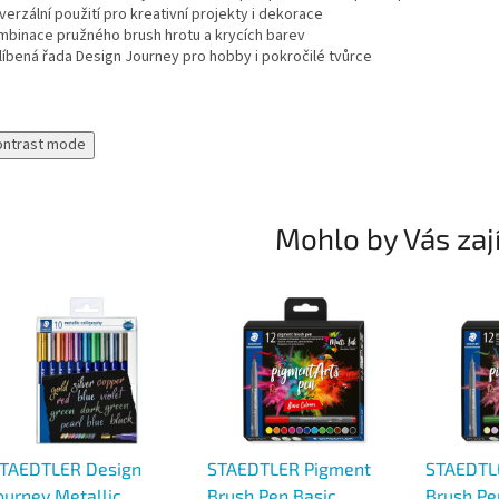
verzální použití pro kreativní projekty i dekorace
mbinace pružného brush hrotu a krycích barev
líbená řada Design Journey pro hobby i pokročilé tvůrce
ontrast mode
Mohlo by Vás zaj
TAEDTLER Design
STAEDTLER Pigment
STAEDTL
ourney Metallic
Brush Pen Basic
Brush Pe