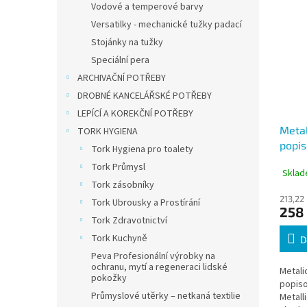
Vodové a temperové barvy
Versatilky - mechanické tužky padací
Stojánky na tužky
Speciální pera
ARCHIVAČNÍ POTŘEBY
DROBNÉ KANCELÁŘSKÉ POTŘEBY
LEPÍCÍ A KOREKČNÍ POTŘEBY
Metal
TORK HYGIENA
popi
Tork Hygiena pro toalety
Metal
Tork Průmysl
Sklad
6 bar
Tork zásobníky
213,22
Tork Ubrousky a Prostírání
258
Tork Zdravotnictví
Tork Kuchyně
D
Peva Profesionální výrobky na
ochranu, mytí a regeneraci lidské
Metali
pokožky
popis
Průmyslové utěrky – netkaná textilie
Metall