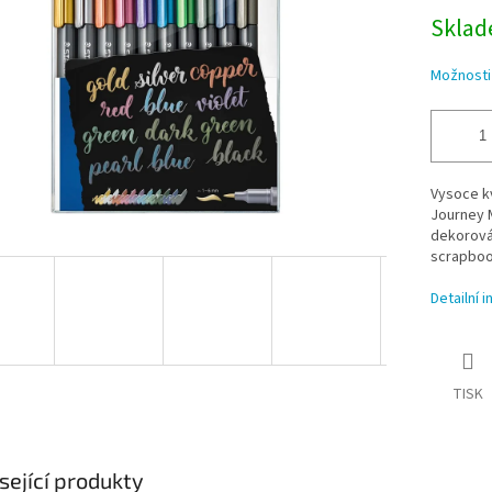
Sklade
Možnosti
Vysoce k
Journey M
dekorován
scrapbook
Detailní 
TISK
sející produkty