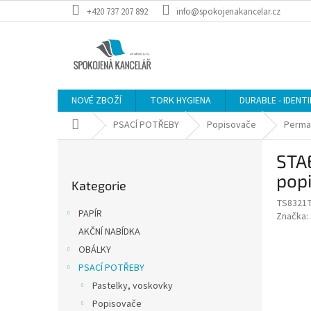
Přejít
+420 737 207 892
info@spokojenakancelar.cz
na
obsah
NOVÉ ZBOŽÍ
TORK HYGIENA
DURABLE - IDENT
Domů
PSACÍ POTŘEBY
Popisovače
Perma
P
STAE
o
Přeskočit
s
popi
Kategorie
kategorie
t
TS8321
r
PAPÍR
Značka:
a
AKČNÍ NABÍDKA
n
OBÁLKY
n
í
PSACÍ POTŘEBY
p
Pastelky, voskovky
a
Popisovače