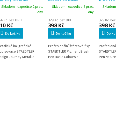
alligraphy 8325,
Colours, štětcové fixy 12
Colours, 
Skladem - expedice 2 prac.
Skladem - expedice 2 prac.
Skladem 
etalické kaligrafické
barev
barev
dny
dny
opisovače, sada 10
56 Kč bez DPH
329 Kč bez DPH
329 Kč be
arev
10 Kč
398 Kč
398 Kč
Do košíku
Do košíku
Do ko
etalické kaligrafické
Profesionální štětcové fixy
Profesionál
opisovače STAEDTLER
STAEDTLER Pigment Brush
STAEDTLER
esign Journey Metallic
Pen Basic Colours s
Pen Nature
alligraphy 8325 se
inovativním inkoustem Multi
inovativní
koseným hrotem pro
Ink nabízejí syté barvy,
Ink kombinu
ekorativní psaní, lettering a
vysokou světlostálost a
vysokou sv
reativní tvoření. Krycí
výbornou kontrolu při
výbornou o
etalické barvy vyniknou na
kreslení. Sada 12 základních
přírodních
větlém i tmavém papíru.
odstínů je ideální pro brush
pro ilustra
lettering, ilustrace, manga,
lettering, 
vybarvování i mixed media
mixed medi
techniky.
Stabilní n
hrot umožň