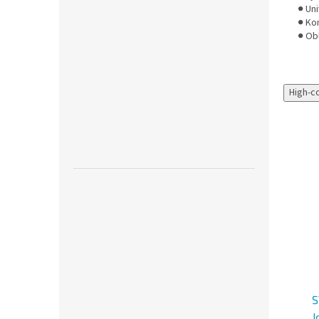
● Uni
● Ko
● Ob
High-c
Novinka
Sharpie Creative Acrylic
Schneider Paint-It 310
S
akrylové popisovače 1,2
Akrylový popisovač,
J