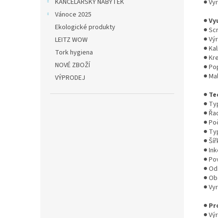
KANCELÁŘSKÝ NÁBYTEK
● Vy
Vánoce 2025
●
Vy
Ekologické produkty
● Scr
● Vý
LEITZ WOW
● Kal
Tork hygiena
● Kre
NOVÉ ZBOŽÍ
● Po
● Ma
VÝPRODEJ
●
Te
● Ty
● Řa
● Po
● Ty
● Ší
● Ink
● Pov
● Od
● Ob
● Vy
●
Pr
● Vý