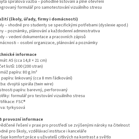
jitá spirálová vazba – pohodlné listování a plné otevření
tegrovaný formulář pro samotestování vizuálního stresu
užití (školy, úřady, firmy i domácnosti)
oly – vhodné pro studenty se specifickými potřebami (dyslexie apod.)
rmy – poznámky, plánování a každodenní administrativa
ady – vedení dokumentace a pracovních zápisů
mácnosti – osobní organizace, plánování a poznámky
chnické informace
mát: A5 (cca 14,8 × 21 cm)
et listů: 100 (200 stran)
amáž papíru: 80 g/m²
 papíru: linkovaný (cca 8 mm řádkování)
ba: dvojitá spirála (twin wire)
astnosti papíru: barevný, perforovaný
lňky: formulář pro testování vizuálního stresu
tifikace: FSC®
rva: tyrkysová
B provozní informace
vědčené řešení v praxi pro prostředí se zvýšenými nároky na čitelnost
dné pro školy, vzdělávací instituce i kanceláře
šuje komfort práce u uživatelů citlivých na kontrast a světlo