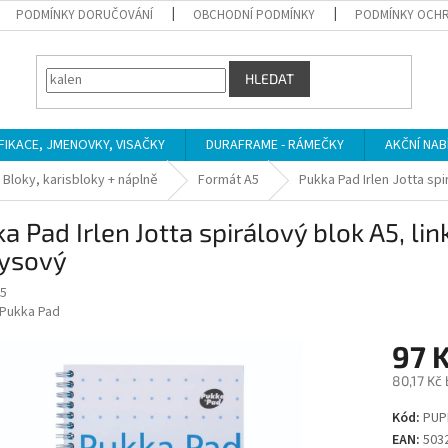
PODMÍNKY DORUČOVÁNÍ
OBCHODNÍ PODMÍNKY
PODMÍNKY OCHR
HLEDAT
IFIKACE, JMENOVKY, VISAČKY
DURAFRAME - RÁMEČKY
AKČNÍ NAB
Bloky, karisbloky + náplně
Formát A5
Pukka Pad Irlen Jotta spi
a Pad Irlen Jotta spirálový blok A5, lin
kysový
5
Pukka Pad
97 
80,17 Kč
Měrná
Kód:
PUP
cena:
EAN:
503