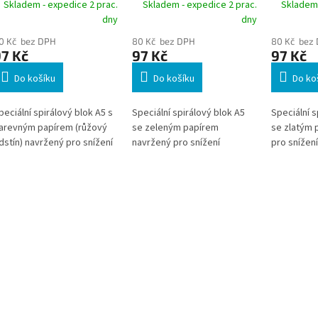
inkovaný, 100 listů, 80
linkovaný, 100 listů, 80
linkovaný
Skladem - expedice 2 prac.
Skladem - expedice 2 prac.
Skladem 
/m², růžový
g/m², zelený
g/m², zl
dny
dny
0 Kč bez DPH
80 Kč bez DPH
80 Kč bez
7 Kč
97 Kč
97 Kč
Do košíku
Do košíku
Do ko
peciální spirálový blok A5 s
Speciální spirálový blok A5
Speciální s
arevným papírem (růžový
se zeleným papírem
se zlatým 
dstín) navržený pro snížení
navržený pro snížení
pro snížení
izuálního stresu při čtení a
vizuálního stresu při čtení a
při čtení a
saní. Vyvinutý ve spolupráci
psaní. Vyvinutý ve spolupráci
spolupráci s
 Irlen Institute, podporuje
s Irlen Institute podporuje
podporuje 
epší soustředění a čitelnost.
lepší soustředění a komfort
a komfort p
deální pro studenty,
při práci. Vhodný pro
pro student
anceláře i uživatele s
studenty, kanceláře i
uživatele s 
yslexií.
uživatele s dyslexií.