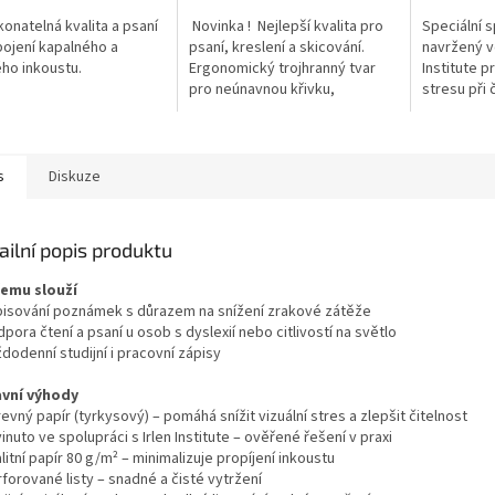
onatelná kvalita a psaní
Novinka ! Nejlepší kvalita pro
Speciální s
pojení kapalného a
psaní, kreslení a skicování.
navržený ve
ho inkoustu.
Ergonomický trojhranný tvar
Institute p
pro neúnavnou křivku,
stresu při 
úchopnou zónu pro bezpečnou
Barevný pa
a neklouzavou náplň odolná
odstín) po
proti...
vnímání...
s
Diskuze
ailní popis produktu
čemu slouží
pisování poznámek s důrazem na snížení zrakové zátěže
pora čtení a psaní u osob s dyslexií nebo citlivostí na světlo
dodenní studijní i pracovní zápisy
avní výhody
evný papír (tyrkysový) – pomáhá snížit vizuální stres a zlepšit čitelnost
inuto ve spolupráci s Irlen Institute – ověřené řešení v praxi
litní papír 80 g/m² – minimalizuje propíjení inkoustu
forované listy – snadné a čisté vytržení