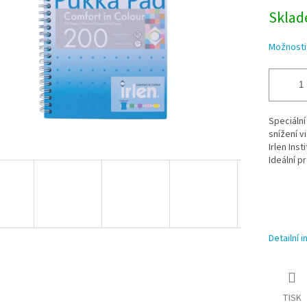
Sklade
Možnosti
Speciální
snížení v
Irlen Ins
Ideální p
Detailní 
TISK