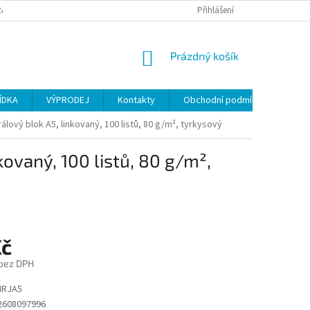
ANY OSOBNÍCH ÚDAJŮ
Přihlášení
NÁKUPNÍ
Prázdný košík
KOŠÍK
ÍDKA
VÝPRODEJ
Kontakty
Obchodní podmínky
rálový blok A5, linkovaný, 100 listů, 80 g/m², tyrkysový
kovaný, 100 listů, 80 g/m²,
Kč
 bez DPH
IRJA5
2608097996