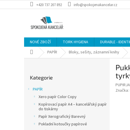
Přejít
+420 737 207 892
info@spokojenakancelar.cz
na
obsah
NOVÉ ZBOŽÍ
TORK HYGIENA
DURABLE - IDENT
Domů
PAPÍR
Bloky, sešity, záznamní knihy
P
Pukk
o
Přeskočit
s
tyr
Kategorie
kategorie
t
PUPIRJA
r
PAPÍR
Značka:
a
Xero papír Color Copy
n
Kopírovací papír A4 – kancelářský papír
n
do tiskárny
í
Papír Xerografický Barevný
p
Pokladní kotoučky papírové
a