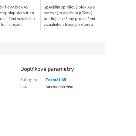
pirálový blok A5
Speciální spirálový blok A5 s
 spolupráci s Irlen
barevným papírem (růžový
ro snížení vizuálního
odstín) navržený pro snížení
čtení a psaní.
vizuálního stresu při čtení a
pír (levandulový
psaní. Vyvinutý ve spolupráci s
máhá lepšímu
Irlen Institute, podporuje...
Doplňkové parametry
Kategorie
:
Formát A5
EAN
:
5032608097996