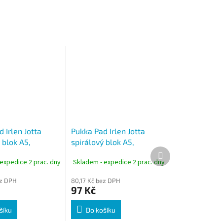
 Irlen Jotta
Pukka Pad Irlen Jotta
 blok A5,
spirálový blok A5,
Další
, 100 listů, 80
linkovaný, 100 listů, 80
produkt
expedice 2 prac. dny
Skladem - expedice 2 prac. dny
vandulový
g/m², růžový
ez DPH
80,17 Kč bez DPH
97 Kč
šíku
Do košíku