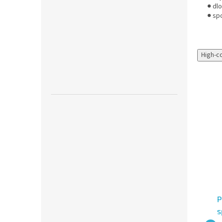
● dl
● sp
High-c
Novinka
Kroužkový záznamník
Leitz Office spirálový
P
A5 KARIS PVC, registr A-
blok A5 linkovaný, 90
s