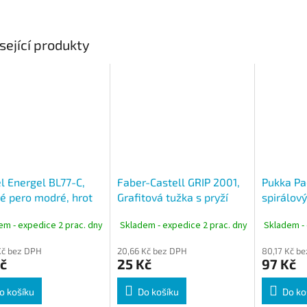
sející produkty
l Energel BL77-C,
Faber-Castell GRIP 2001,
Pukka Pad
é pero modré, hrot
Grafitová tužka s pryží
spirálový
mm
tvrdost HB
linkovaný
em - expedice 2 prac. dny
Skladem - expedice 2 prac. dny
Skladem - 
g/m², le
Kč bez DPH
20,66 Kč bez DPH
80,17 Kč b
č
25 Kč
97 Kč
o košíku
Do košíku
Do ko