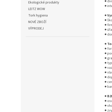
● dvo
Ekologické produkty
● in
LEITZ WOW
Tork hygiena
●
Vy
● šk
NOVÉ ZBOŽÍ
● fi
VÝPRODEJ
● úř
● do
●
Te
● for
● poč
● gr
● typ
● vaz
● vl
● dop
● cer
● ba
●
B2
● os
● vho
● zvy