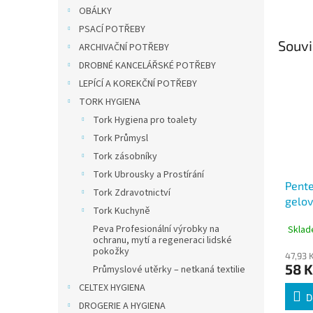
OBÁLKY
PSACÍ POTŘEBY
Souvi
ARCHIVAČNÍ POTŘEBY
DROBNÉ KANCELÁŘSKÉ POTŘEBY
LEPÍCÍ A KOREKČNÍ POTŘEBY
TORK HYGIENA
Tork Hygiena pro toalety
Tork Průmysl
Tork zásobníky
Tork Ubrousky a Prostírání
Pente
Tork Zdravotnictví
gelov
Tork Kuchyně
0,7 
Peva Profesionální výrobky na
Sklad
ochranu, mytí a regeneraci lidské
pokožky
47,93 
58 K
Průmyslové utěrky – netkaná textilie
CELTEX HYGIENA
D
DROGERIE A HYGIENA