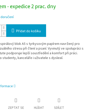
m - expedice 2 prac. dny
 doručení
Přidat do košíku
 spirálový blok A5 s tyrkysovým papírem navržený pro
izuálního stresu při čtení a psaní. Vyvinutý ve spolupráci s
titute podporuje lepší soustředění a komfort při práci.
ro studenty, kanceláře i uživatele s dyslexií.
informace
ZEPTAT SE
HLÍDAT
SDÍLET