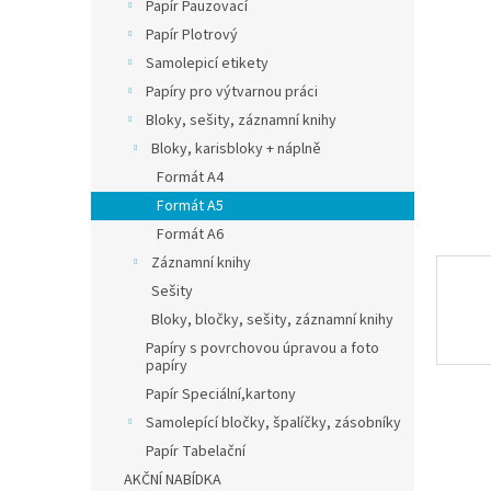
n
Papír Pauzovací
e
Papír Plotrový
l
Samolepicí etikety
Papíry pro výtvarnou práci
Bloky, sešity, záznamní knihy
Bloky, karisbloky + náplně
Formát A4
Formát A5
Formát A6
Záznamní knihy
Sešity
Bloky, bločky, sešity, záznamní knihy
Papíry s povrchovou úpravou a foto
papíry
Papír Speciální,kartony
Samolepící bločky, špalíčky, zásobníky
Papír Tabelační
AKČNÍ NABÍDKA