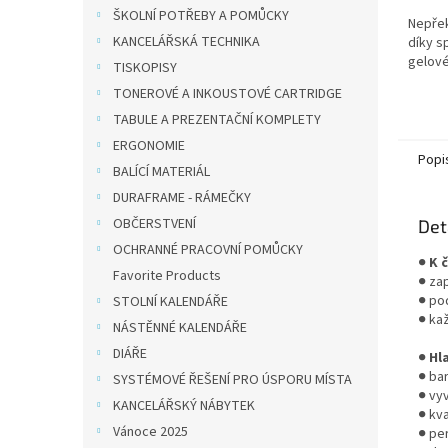
ŠKOLNÍ POTŘEBY A POMŮCKY
Nepřek
KANCELÁŘSKÁ TECHNIKA
díky s
gelové
TISKOPISY
TONEROVÉ A INKOUSTOVÉ CARTRIDGE
TABULE A PREZENTAČNÍ KOMPLETY
ERGONOMIE
Popi
BALÍCÍ MATERIÁL
DURAFRAME - RÁMEČKY
OBČERSTVENÍ
Det
OCHRANNÉ PRACOVNÍ POMŮCKY
●
K 
Favorite Products
● za
● pod
STOLNÍ KALENDÁŘE
● kaž
NÁSTĚNNÉ KALENDÁŘE
DIÁŘE
●
Hl
● bar
SYSTÉMOVÉ ŘEŠENÍ PRO ÚSPORU MÍSTA
● vyv
KANCELÁŘSKÝ NÁBYTEK
● kva
Vánoce 2025
● per