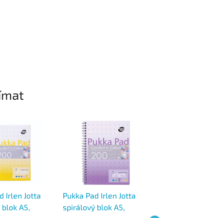
ímat
 Irlen Jotta
Pukka Pad Irlen Jotta
Sigel Conceptum
 blok A5,
spirálový blok A5,
Spirálový blok, t