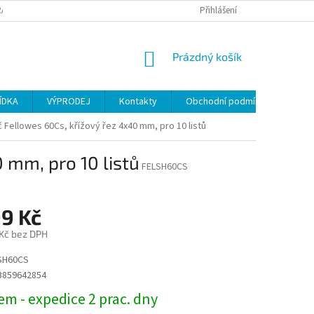
ANY OSOBNÍCH ÚDAJŮ
Přihlášení
NÁKUPNÍ
Prázdný košík
KOŠÍK
ÍDKA
VÝPRODEJ
Kontakty
Obchodní podmínky
 Fellowes 60Cs, křížový řez 4x40 mm, pro 10 listů
 mm, pro 10 listů
FELSH60CS
99 Kč
 Kč bez DPH
SH60CS
3859642854
m - expedice 2 prac. dny