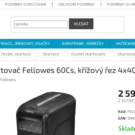
PODMÍNKY DORUČOVÁNÍ
OBCHODNÍ PODMÍNKY
PODMÍNKY OCHR
HLEDAT
IFIKACE, JMENOVKY, VISAČKY
DURAFRAME - RÁMEČKY
AKČNÍ NAB
 řezání, skartace
Skartace
Osobní skartovače
Skartovač
tovač Fellowes 60Cs, křížový řez 4x40
Fellowes
2 5
2 147,93
Měrná
Kód:
FEL
cena:
EAN:
004
Sklade