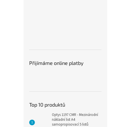
Přijímáme online platby
Top 10 produktů
Optys 1197 CMR - Mezinárodní
nákladní list A4
samopropisovací 5 listů