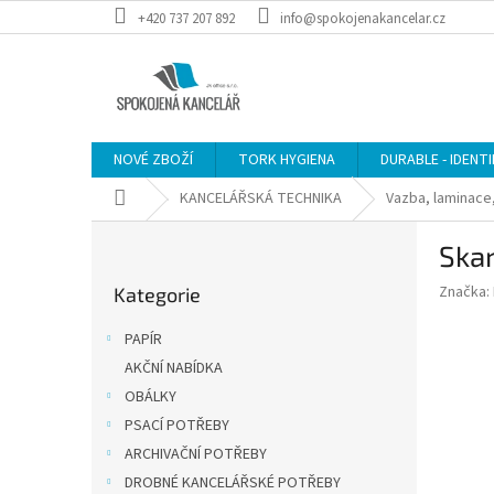
Přejít
+420 737 207 892
info@spokojenakancelar.cz
na
obsah
NOVÉ ZBOŽÍ
TORK HYGIENA
DURABLE - IDENT
Domů
KANCELÁŘSKÁ TECHNIKA
Vazba, laminace,
P
Skar
o
Přeskočit
s
Značka:
Kategorie
kategorie
t
r
PAPÍR
a
AKČNÍ NABÍDKA
n
OBÁLKY
n
í
PSACÍ POTŘEBY
p
ARCHIVAČNÍ POTŘEBY
a
DROBNÉ KANCELÁŘSKÉ POTŘEBY