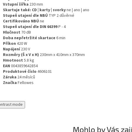
Vstupní šířka
230
mm
Skartuje také: CD | karty | svorky
ne | ano | ano
Stupeň utajení dle NBÚ
TYP 2 důvěrné
Certifikováno NBÚ
ne
Stupeň utajení dle DIN 66399
P - 4
Hlučnost
70
dB
Doba nepřetržité skartace
6
min
Příkon
420
W
Napájení
230
V
Rozměry (Š x V x H)
230mm x 410mm x 370mm
Hmotnost
5.8
kg
EAN
0043859642854
Produktové číslo
4606101
Záruka
24
měsíců
Značka
Fellowes
ontrast mode
Mohlo by Vás zaj