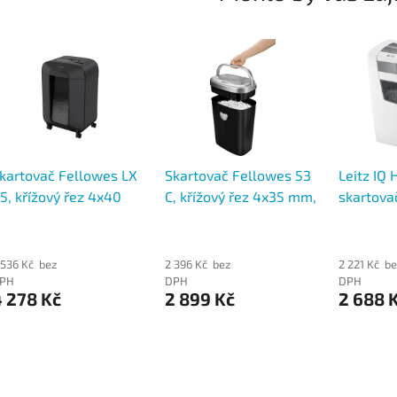
kartovač Fellowes LX
Skartovač Fellowes 53
Leitz IQ
5, křížový řez 4x40
C, křížový řez 4x35 mm,
skartova
m, pro 12 listů
pro 10 listů
řez 4 × 2
koš 23 l, 
 536 Kč bez
2 396 Kč bez
2 221 Kč b
PH
DPH
DPH
 278 Kč
2 899 Kč
2 688 