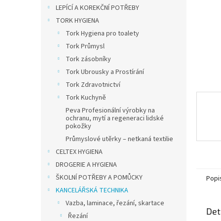
n
LEPÍCÍ A KOREKČNÍ POTŘEBY
e
TORK HYGIENA
l
Tork Hygiena pro toalety
Tork Průmysl
Tork zásobníky
Tork Ubrousky a Prostírání
Tork Zdravotnictví
Tork Kuchyně
Peva Profesionální výrobky na
ochranu, mytí a regeneraci lidské
pokožky
Průmyslové utěrky – netkaná textilie
CELTEX HYGIENA
DROGERIE A HYGIENA
ŠKOLNÍ POTŘEBY A POMŮCKY
Popi
KANCELÁŘSKÁ TECHNIKA
Vazba, laminace, řezání, skartace
Det
Řezání