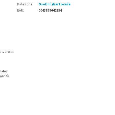
Kategorie
:
Osobní skartovače
EAN
:
0043859642854
 otvoru se
maleji
umentů