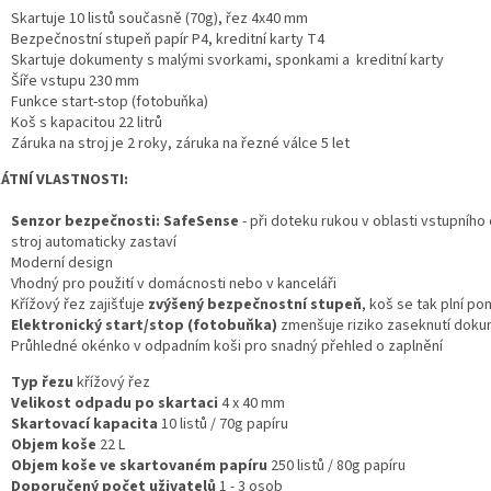
Skartuje 10 listů současně (70g), řez 4x40 mm
Bezpečnostní stupeň papír P4, kreditní karty T4
Skartuje dokumenty s malými svorkami, sponkami a kreditní karty
Šíře vstupu 230 mm
Funkce start-stop (fotobuňka)
Koš s kapacitou 22 litrů
Záruka na stroj je 2 roky, záruka na řezné válce 5 let
ÁTNÍ VLASTNOSTI:
Senzor bezpečnosti: SafeSense
- při doteku rukou v oblasti vstupního
stroj automaticky zastaví
Moderní design
Vhodný pro použití v domácnosti nebo v kanceláři
Křížový řez zajišťuje
zvýšený bezpečnostní stupeň
, koš se tak plní po
Elektronický start/stop (fotobuňka)
zmenšuje riziko zaseknutí dok
Průhledné okénko v odpadním koši pro snadný přehled o zaplnění
Typ řezu
křížový řez
Velikost odpadu po skartaci
4 x 40
mm
Skartovací kapacita
10
listů / 70g papíru
Objem koše
22
L
Objem koše ve skartovaném papíru
250
listů / 80g papíru
Doporučený počet uživatelů
1 - 3
osob