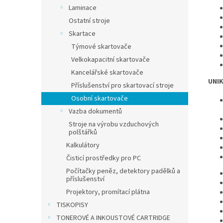
Laminace
Ostatní stroje
Skartace
Týmové skartovače
Velkokapacitní skartovače
Kancelářské skartovače
UNIK
Příslušenství pro skartovací stroje
Osobní skartovače
Vazba dokumentů
Stroje na výrobu vzduchových
polštářků
Kalkulátory
Čisticí prostředky pro PC
Počítačky peněz, detektory padělků a
příslušenství
Projektory, promítací plátna
TISKOPISY
TONEROVÉ A INKOUSTOVÉ CARTRIDGE