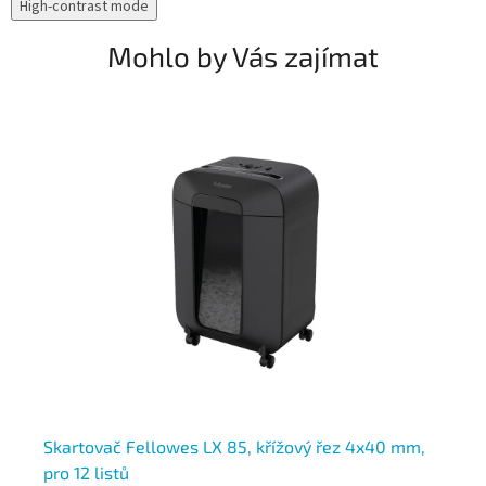
High-contrast mode
Mohlo by Vás zajímat
7
Skartovač Fellowes LX 85, křížový řez 4x40 mm,
Le
pro 12 listů
× 