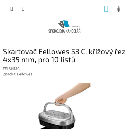
Přejít
NÁKUP
na
obsah
KOŠÍK
Skartovač Fellowes 53 C, křížový řez
4x35 mm, pro 10 listů
FELSH53C
Značka:
Fellowes