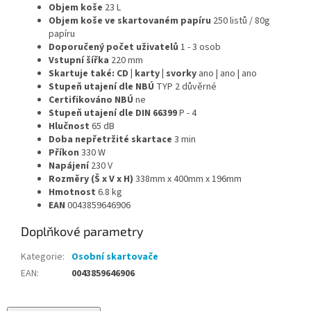
Objem koše
23
L
Objem koše ve skartovaném papíru
250
listů / 80g
papíru
Doporučený počet uživatelů
1 - 3
osob
Vstupní šířka
220
mm
Skartuje také: CD | karty | svorky
ano | ano | ano
Stupeň utajení dle NBÚ
TYP 2 důvěrné
Certifikováno NBÚ
ne
Stupeň utajení dle DIN 66399
P - 4
Hlučnost
65
dB
Doba nepřetržité skartace
3
min
Příkon
330
W
Napájení
230
V
Rozměry (Š x V x H)
338mm x 400mm x 196mm
Hmotnost
6.8
kg
EAN
0043859646906
Doplňkové parametry
Kategorie
:
Osobní skartovače
EAN
:
0043859646906