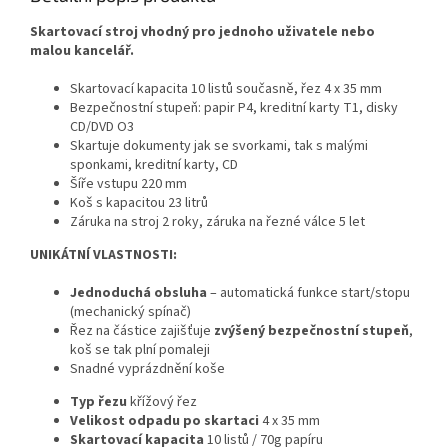
Skartovací stroj vhodný pro jednoho uživatele nebo
malou kancelář.
Skartovací kapacita 10 listů současně, řez 4 x 35 mm
Bezpečnostní stupeň: papir P4, kreditní karty T1, disky
CD/DVD O3
Skartuje dokumenty jak se svorkami, tak s malými
sponkami, kreditní karty, CD
Šíře vstupu 220 mm
Koš s kapacitou 23 litrů
Záruka na stroj 2 roky, záruka na řezné válce 5 let
UNIKÁTNÍ VLASTNOSTI:
Jednoduchá obsluha
– automatická funkce start/stopu
(mechanický spínač)
Řez na částice zajišťuje
zvýšený bezpečnostní stupeň
,
koš se tak plní pomaleji
Snadné vyprázdnění koše
Typ řezu
křížový řez
Velikost odpadu po skartaci
4 x 35
mm
Skartovací kapacita
10
listů / 70g papíru