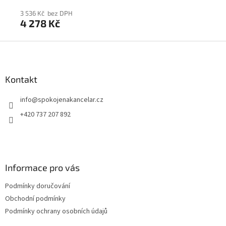
3 536 Kč bez DPH
2 2
4 278 Kč
2 
Z
á
p
a
Kontakt
t
info
@
spokojenakancelar.cz
í
+420 737 207 892
Informace pro vás
Podmínky doručování
Obchodní podmínky
Podmínky ochrany osobních údajů