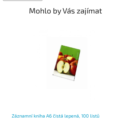
Mohlo by Vás zajímat
a
Záznamní kniha A6 čistá lepená, 100 listů
Zá