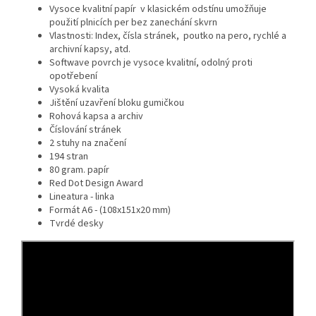
Vysoce kvalitní papír v klasickém odstínu umožňuje
použití plnicích per bez zanechání skvrn
Vlastnosti: Index, čísla stránek, poutko na pero, rychlé a
archivní kapsy, atd.
Softwave povrch je vysoce kvalitní, odolný proti
opotřebení
Vysoká kvalita
Jištění uzavření bloku gumičkou
Rohová kapsa a archiv
Číslování stránek
2 stuhy na značení
194 stran
80 gram. papír
Red Dot Design Award
Lineatura - linka
Formát A6 - (108x151x20 mm)
Tvrdé desky