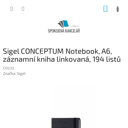
Přejít
NÁKUP
na
obsah
KOŠÍK
Sigel CONCEPTUM Notebook, A6,
záznamní kniha linkovaná, 194 listů
CO132
Značka:
Sigel