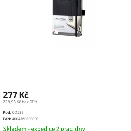
277 Kč
228,93 Kč bez DPH
Měrná
Kód:
CO132
cena:
EAN:
4004360899898
Skladem - expedice 2 prac. dny