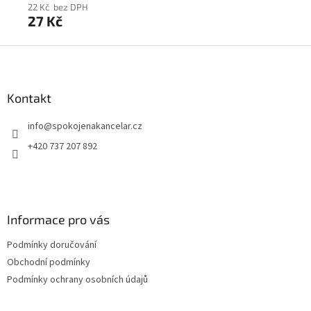
22 Kč bez DPH
22
27 Kč
27
Z
á
p
a
Kontakt
t
info
@
spokojenakancelar.cz
í
+420 737 207 892
Informace pro vás
Podmínky doručování
Obchodní podmínky
Podmínky ochrany osobních údajů