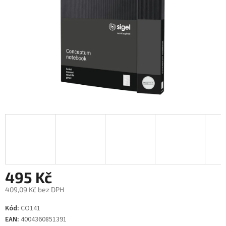
495 Kč
409,09 Kč bez DPH
Měrná
Kód:
CO141
cena:
EAN:
4004360851391