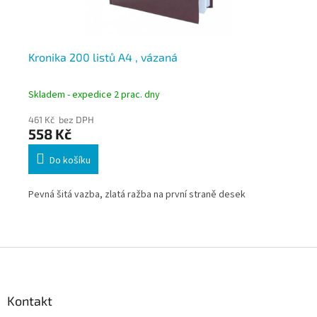
a
Kronika 200 listů A4 , vázaná
Si
zá
Skladem - expedice 2 prac. dny
Skl
461 Kč bez DPH
34
558 Kč
4
Do košíku
pší
Pevná šitá vazba, zlatá ražba na první straně desek
Nov
des
Z
á
p
a
Kontakt
t