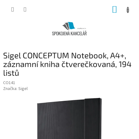
Přejít
NÁKUP
na
obsah
KOŠÍK
Sigel CONCEPTUM Notebook, A4+,
záznamní kniha čtverečkovaná, 194
listů
CO141
Značka:
Sigel