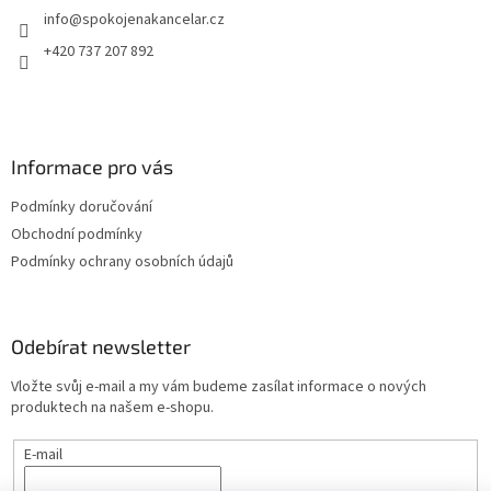
info
@
spokojenakancelar.cz
í
+420 737 207 892
Informace pro vás
Podmínky doručování
Obchodní podmínky
Podmínky ochrany osobních údajů
Odebírat newsletter
Vložte svůj e-mail a my vám budeme zasílat informace o nových
produktech na našem e-shopu.
E-mail