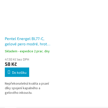
Pentel Energel BL77-C,
gelové pero modré, hrot
0,7 mm
Skladem - expedice 2 prac. dny
47,93 Kč bez DPH
58 Kč
Do košíku
Nepřekonatelná kvalita a psaní
díky spojení kapalného a
gelového inkoustu.