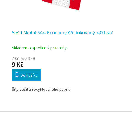
Sešit školní 544 Economy A5 linkovaný, 40 listů
Se
li
Skladem - expedice 2 prac. dny
Skl
7 Kč bez DPH
12 
9 Kč
14
Do košíku
Šitý sešit z recyklovaného papíru
Ško
10 
2. 
bez
Z
zap
á
p