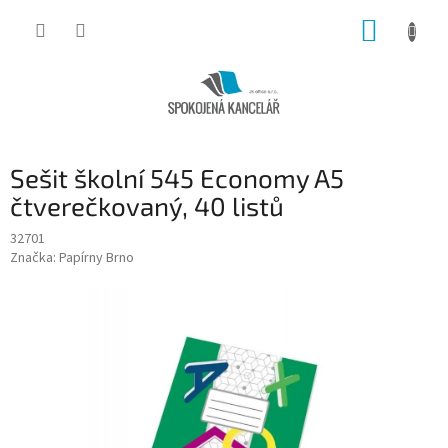
Přejít
NÁKUP
na
obsah
KOŠÍK
Sešit školní 545 Economy A5
čtverečkovaný, 40 listů
32701
Značka:
Papírny Brno