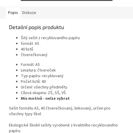
Popis
Diskuze
Detailní popis produktu
Šitý sešit z recyklovaného papíru
formát A5
40 listů
čtverečkovaný
Formát:
A5
Liniatura:
čtvereček
Typ papíru:
recyklovaný
Počet listů:
40
Určení:
všechny předměty
Cílová skupina:
ZŠ, SŠ, VŠ
Mix motivů - nelze vybrat
Sešit formátu A5, 40 čtverečkovaný, linkovaný, určen pro
všechny typy škol.
Ekologické školní sešity vyrobené z kvalitního recyklovaného
papíru.