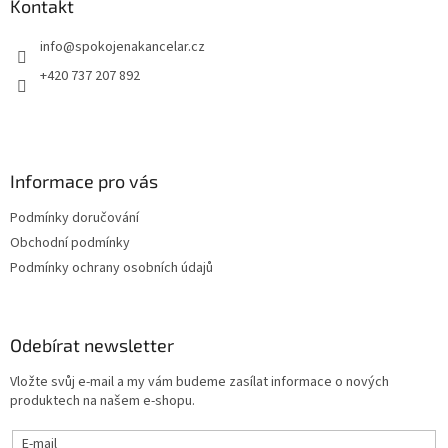
a
Kontakt
t
info
@
spokojenakancelar.cz
í
+420 737 207 892
Informace pro vás
Podmínky doručování
Obchodní podmínky
Podmínky ochrany osobních údajů
Odebírat newsletter
Vložte svůj e-mail a my vám budeme zasílat informace o nových
produktech na našem e-shopu.
E-mail