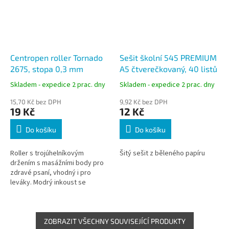
Centropen roller Tornado
Sešit školní 545 PREMIUM
2675, stopa 0,3 mm
A5 čtverečkovaný, 40 listů
Skladem - expedice 2 prac. dny
Skladem - expedice 2 prac. dny
15,70 Kč bez DPH
9,92 Kč bez DPH
19 Kč
12 Kč
Do košíku
Do košíku
Roller s trojúhelníkovým
Šitý sešit z běleného papíru
držením s masážními body pro
zdravé psaní, vhodný i pro
leváky. Modrý inkoust se
nerozpíjí, má stejnoměrnou
stopu a dá se zmizíkovat
ZOBRAZIT VŠECHNY SOUVISEJÍCÍ PRODUKTY