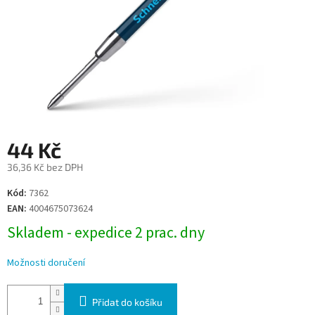
44 Kč
36,36 Kč bez DPH
Měrná
Kód:
7362
cena:
EAN:
4004675073624
Skladem - expedice 2 prac. dny
Možnosti doručení
Přidat do košíku