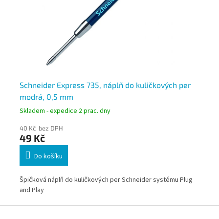
Schneider Express 735, náplň do kuličkových per
Sc
modrá, 0,5 mm
0,
Skladem - expedice 2 prac. dny
Skl
40 Kč bez DPH
50
49 Kč
61
Do košíku
Špi
Špičková náplň do kuličkových per Schneider systému Plug
and
and Play
Z