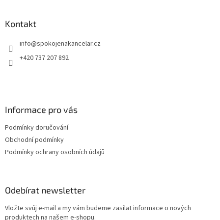
á
p
a
Kontakt
t
info
@
spokojenakancelar.cz
í
+420 737 207 892
Informace pro vás
Podmínky doručování
Obchodní podmínky
Podmínky ochrany osobních údajů
Odebírat newsletter
Vložte svůj e-mail a my vám budeme zasílat informace o nových
produktech na našem e-shopu.