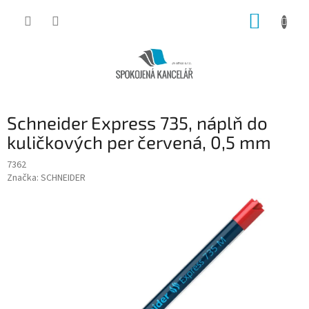
Přejít
NÁKUP
na
obsah
KOŠÍK
Schneider Express 735, náplň do
kuličkových per červená, 0,5 mm
7362
Značka:
SCHNEIDER