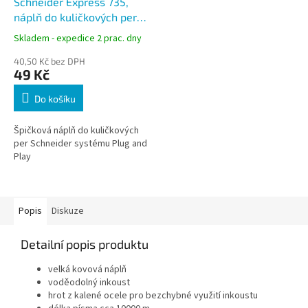
Schneider Express 735,
náplň do kuličkových per
modrá, 0,5 mm
Skladem - expedice 2 prac. dny
40,50 Kč bez DPH
49 Kč
Do košíku
Špičková náplň do kuličkových
per Schneider systému Plug and
Play
Popis
Diskuze
Detailní popis produktu
velká kovová náplň
voděodolný inkoust
hrot z kalené ocele pro bezchybné využití inkoustu