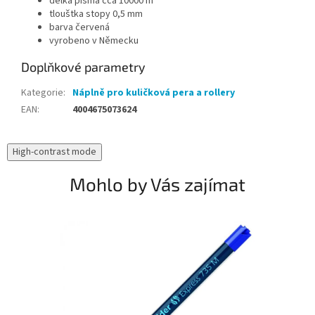
délka písma cca 10000 m
tlouštka stopy 0,5 mm
barva červená
vyrobeno v Německu
Doplňkové parametry
Kategorie
:
Náplně pro kuličková pera a rollery
EAN
:
4004675073624
High-contrast mode
Mohlo by Vás zajímat