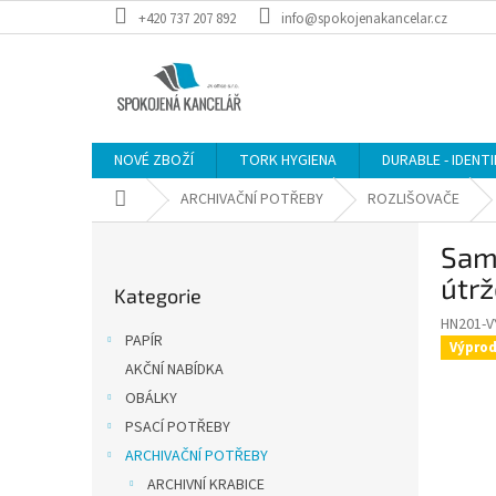
Přejít
+420 737 207 892
info@spokojenakancelar.cz
na
obsah
NOVÉ ZBOŽÍ
TORK HYGIENA
DURABLE - IDENT
Domů
ARCHIVAČNÍ POTŘEBY
ROZLIŠOVAČE
P
Samo
o
Přeskočit
s
útrž
Kategorie
kategorie
t
HN201-V
r
PAPÍR
Výprod
a
AKČNÍ NABÍDKA
n
OBÁLKY
n
í
PSACÍ POTŘEBY
p
ARCHIVAČNÍ POTŘEBY
a
ARCHIVNÍ KRABICE