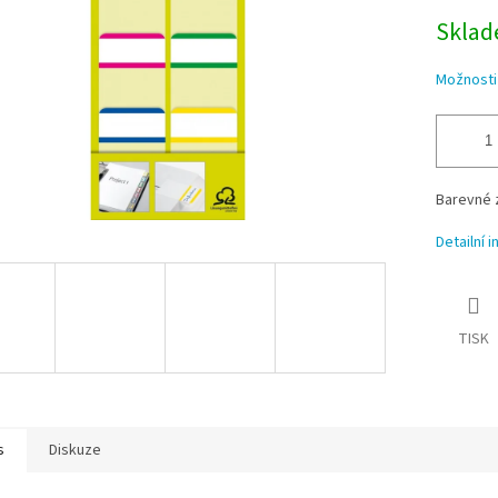
Sklade
Možnosti
Barevné z
Detailní 
TISK
s
Diskuze