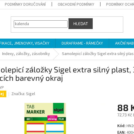
PODMÍNKY DORUČOVÁNÍ
OBCHODNÍ PODMÍNKY
PODMÍNKY OCHR
HLEDAT
IFIKACE, JMENOVKY, VISAČKY
DURAFRAME - RÁMEČKY
AKČNÍ NAB
Indexy, záložky, zásobníky
Samolepicí záložky Sigel extra silný pla
lepicí záložky Sigel extra silný plast
cích barevný okraj
YP
Značka:
Sigel
ej
88 
72,73 Kč
Měrná
Kód:
HN2
cena:
EAN:
400