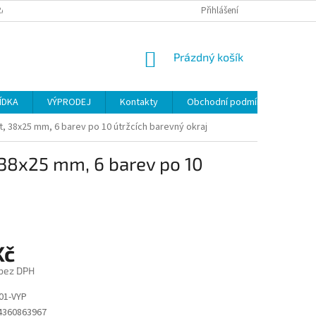
ANY OSOBNÍCH ÚDAJŮ
Přihlášení
NÁKUPNÍ
Prázdný košík
KOŠÍK
ÍDKA
VÝPRODEJ
Kontakty
Obchodní podmínky
st, 38x25 mm, 6 barev po 10 útržcích barevný okraj
, 38x25 mm, 6 barev po 10
Kč
 bez DPH
01-VYP
4360863967