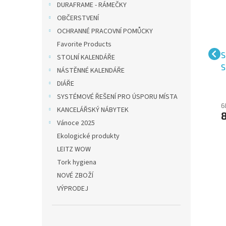
DURAFRAME - RÁMEČKY
OBČERSTVENÍ
OCHRANNÉ PRACOVNÍ POMŮCKY
Favorite Products
Samolepicí záložky
Samolepicí záložky
S
STOLNÍ KALENDÁŘE
m,
Sigel šipka, 45x25 mm,
Sigel kolečka, 50x12
S
NÁSTĚNNÉ KALENDÁŘE
ch
5 barev po 25 útržcích
mm, 5 barev po 40
5
DIÁŘE
útržcích
ú
SYSTÉMOVÉ ŘEŠENÍ PRO ÚSPORU MÍSTA
74 Kč bez DPH
119 Kč bez DPH
6
KANCELÁŘSKÝ NÁBYTEK
89 Kč
144 Kč
Vánoce 2025
Ekologické produkty
LEITZ WOW
Tork hygiena
NOVÉ ZBOŽÍ
VÝPRODEJ