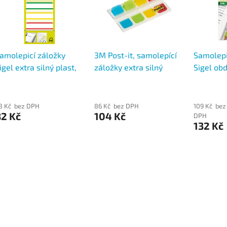
amolepicí záložky
3M Post-it, samolepící
Samolepi
igel extra silný plast,
záložky extra silný
Sigel ob
0x38 mm, 4 barvy po 5
plast, 38x16 mm, 4
mm, 7 ba
tržcích, barevný pruh
barvy po 10 útržcích
útržcích
barevný pruh
8 Kč bez DPH
86 Kč bez DPH
109 Kč bez
82 Kč
104 Kč
DPH
132 Kč