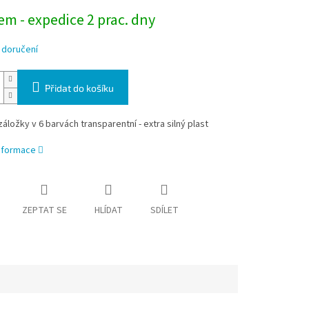
m - expedice 2 prac. dny
 doručení
Přidat do košíku
áložky v 6 barvách transparentní - extra silný plast
informace
ZEPTAT SE
HLÍDAT
SDÍLET