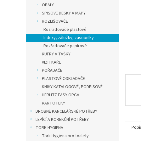
n
OBALY
e
SPISOVÉ DESKY A MAPY
l
ROZLIŠOVAČE
Rozřaďovače plastové
Indexy, záložky, zásobníky
Rozřaďovače papírové
KUFRY A TAŠKY
VIZITKÁŘE
POŘADAČE
PLASTOVÉ ODKLADAČE
KNIHY KATALOGOVÉ, PODPISOVÉ
HERLITZ EASY ORGA
KARTOTÉKY
DROBNÉ KANCELÁŘSKÉ POTŘEBY
LEPÍCÍ A KOREKČNÍ POTŘEBY
Popi
TORK HYGIENA
Tork Hygiena pro toalety