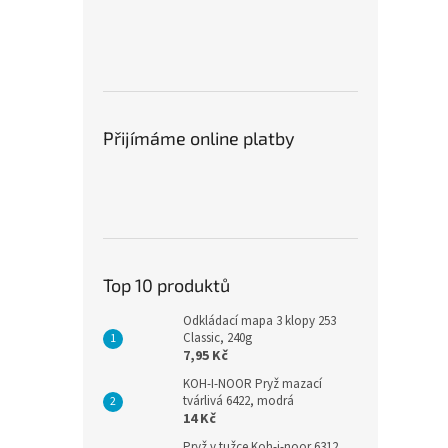
Přijímáme online platby
Top 10 produktů
Odkládací mapa 3 klopy 253
Classic, 240g
7,95 Kč
KOH-I-NOOR Pryž mazací
tvárlivá 6422, modrá
14 Kč
Pryž v tužce Koh-i-noor 6312,