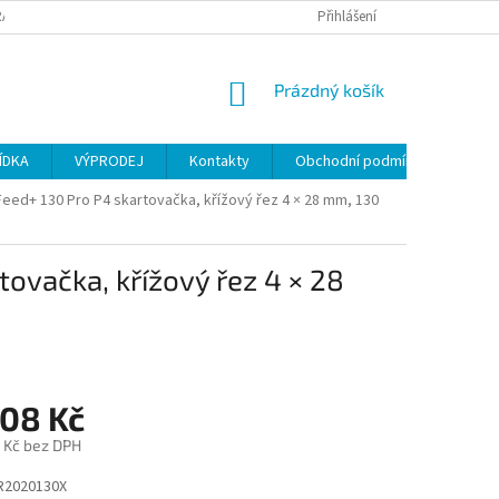
ANY OSOBNÍCH ÚDAJŮ
Přihlášení
NÁKUPNÍ
Prázdný košík
KOŠÍK
ÍDKA
VÝPRODEJ
Kontakty
Obchodní podmínky
ed+ 130 Pro P4 skartovačka, křížový řez 4 × 28 mm, 130
ovačka, křížový řez 4 × 28
208 Kč
 Kč bez DPH
R2020130X