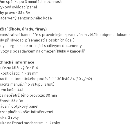
žim spánku po 3 minutách nečinnosti
tykový ovládací panel
chý provoz 55 dBA
fračervený senzor plného koše
žití (školy, úřady, firmy)
ministrativní kanceláře s pravidelným zpracováním většího objemu dokume
ly při likvidaci písemností a osobních údajů
dy a organizace pracující s citlivými dokumenty
ovozy s požadavkem na omezení hluku v kanceláři
chnické informace
 řezu: křížový řez P-4
ikost částic: 4 × 28 mm
pacita automatického podávání: 130 listů A4 (80 g/m2)
acita manuálního vstupu: 8 listů
jem koše: 44 l
ba nepřetržitého provozu: 30 min
učnost: 55 dBA
ládání: dotykový panel
nzor plného koše: infračervený
uka: 2 roky
ruka na řezací mechanismus: 2 roky