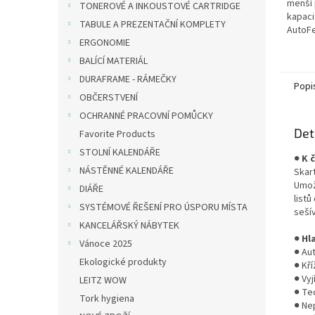
menší 
TONEROVÉ A INKOUSTOVÉ CARTRIDGE
kapaci
TABULE A PREZENTAČNÍ KOMPLETY
AutoF
ERGONOMIE
stupeň
23 l. 
BALÍCÍ MATERIÁL
bezúdr
DURAFRAME - RÁMEČKY
Popi
OBČERSTVENÍ
OCHRANNÉ PRACOVNÍ POMŮCKY
Det
Favorite Products
STOLNÍ KALENDÁŘE
●
K 
NÁSTĚNNÉ KALENDÁŘE
Skar
Umož
DIÁŘE
listů
SYSTÉMOVÉ ŘEŠENÍ PRO ÚSPORU MÍSTA
seší
KANCELÁŘSKÝ NÁBYTEK
●
Hl
Vánoce 2025
● Au
Ekologické produkty
● Kří
● Vyj
LEITZ WOW
● Te
Tork hygiena
● Ne