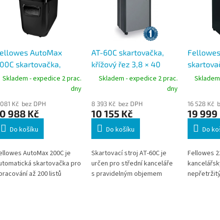
ellowes AutoMax
AT-60C skartovačka,
Fellowes
00C skartovačka,
křížový řez 3,8 × 40
skartovač
řížový řez 4 × 38 mm,
mm, 25 listů (70 g/m2),
4 × 38 mm
Skladem - expedice 2 prac.
Skladem - expedice 2 prac.
Skladem 
00 listů, koš 32 l
koš 35 l
g/m2), k
dny
dny
 081 Kč bez DPH
8 393 Kč bez DPH
16 528 Kč 
0 988 Kč
10 155 Kč
19 999
Do košíku
Do košíku
Do ko
ellowes AutoMax 200C je
Skartovací stroj AT-60C je
Fellowes 2
utomatická skartovačka pro
určen pro střední kanceláře
kancelářsk
pracování až 200 listů
s pravidelným objemem
nepřetržit
apíru (70 g) bez nutnosti
dokumentů ke skartaci.
uživatelů. 
učního podávání. Je vhodná
Nabízí křížový řez 3,8 × 40
(70 g/m2) 
ro kanceláře, školy a úřady
mm ve stupni P4 a kapacitu
× 38 mm a 
 pravidelným objemem
až 25 listů (70 g/m2). Díky 35l
košem. Vho