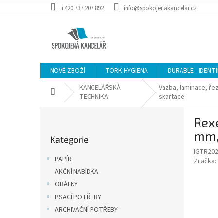
Přejít
+420 737 207 892
info@spokojenakancelar.cz
na
obsah
NOVÉ ZBOŽÍ
TORK HYGIENA
DURABLE - IDENT
KANCELÁŘSKÁ
Vazba, laminace, řez
Domů
TECHNIKA
skartace
P
Rexe
o
Přeskočit
s
mm, 
Kategorie
kategorie
t
IGTR202
r
PAPÍR
Značka:
a
AKČNÍ NABÍDKA
n
OBÁLKY
n
í
PSACÍ POTŘEBY
p
ARCHIVAČNÍ POTŘEBY