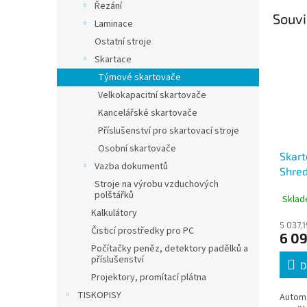
Řezání
Souvi
Laminace
Ostatní stroje
Skartace
Týmové skartovače
Velkokapacitní skartovače
Kancelářské skartovače
Příslušenství pro skartovací stroje
Osobní skartovače
Skar
Vazba dokumentů
Shre
Stroje na výrobu vzduchových
P4, 4
polštářků
Sklad
koš 2
Kalkulátory
5 037,
Čisticí prostředky pro PC
6 09
Počítačky peněz, detektory padělků a
příslušenství
D
Projektory, promítací plátna
TISKOPISY
Automa