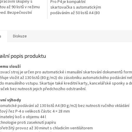
pracovní skupiny s
Pro P4 je kompaktní
tou až 90 listů v režimu
skartovačka s automatickým
eed. Bezpečnostní
podáváním až 50 listů A4 (80
 P4, řez 4 × 12 mm, koš
g/m2). Je určena pro domácí
Tichý provoz 62 dB,
kanceláře, menší firmy, školy
žbový chod...
a...
s
Diskuze
ailní popis produktu
čemu slouží
tovací stroj je určen pro automatické i manuální skartování dokumentů form
ňuje vložit až 130 listů (80 g/m2) do zásobníku automatického podávání ne
 do manuálního vstupu. Skartuje také kreditní karty, kancelářské sponky a d
vaček bez nutnosti jejich předchozího odstranění.
avní výhody
tomatické podávání až 130 listů A4 (80 g/m2) bez nutnosti ručního vkládání
žový řez P-4 o velikosti částic 4 × 28 mm
ímatelný koš o objemu 44 l
chnologie proti zaseknutí papíru
přetržitý provoz až 30 minut s chladicím ventilátorem