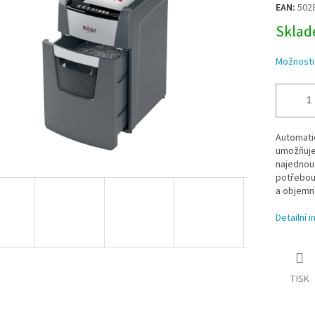
EAN:
502
Sklade
Možnosti
Automati
umožňuje 
najednou.
potřebou
a objemné
Detailní 
TISK