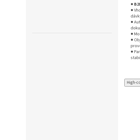
●
B2
● Vh
dávk
● Au
dok
● Mo
● Ob
prov
● Pa
stabi
High-c