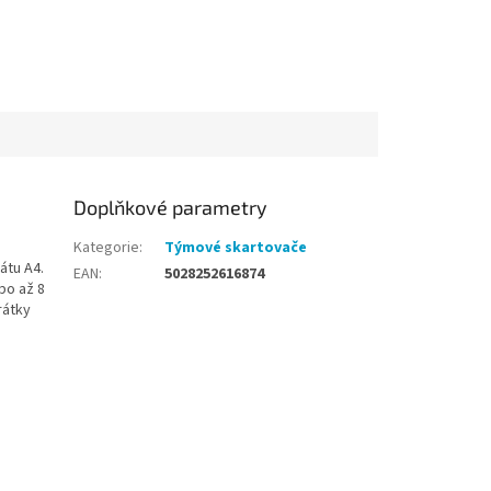
Doplňkové parametry
Kategorie
:
Týmové skartovače
átu A4.
EAN
:
5028252616874
bo až 8
rátky