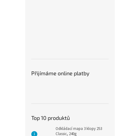
motoru 640 W zvládá
školy s požadavkem na
d
dlouhodobé zatížení bez
vysoký stupeň utajení a stálý
N
omezení doby chodu.
provoz.
v
ch,
Přijímáme online platby
Top 10 produktů
Odkládací mapa 3 klopy 253
Classic, 240g