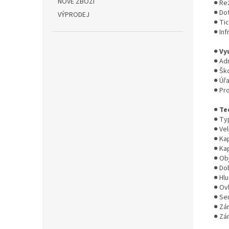
NOVÉ ZBOŽÍ
● Re
● Do
VÝPRODEJ
● Ti
● In
●
Vyu
● Ad
● Ško
● Úřa
● Pr
●
Te
● Typ
● Vel
● Ka
● Kap
● Ob
● Do
● Hl
● Ov
● Se
● Zár
● Zá