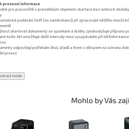
B provozní informace
odné pro pracoviště s pravidelným objemem skartace bez nutnosti obsluh
y
tomatické podávání šetří čas zaměstnanců při zpracování většího množství
umentů
žnost skartovat dokumenty se sponkami a drátky zjednodušuje přípravu p
jem koše 44 l umožňuje delší intervaly mezi vysypáváním při běžném kanc
ozu
rametry odpovídají potřebám škol, úřadů a firem s důrazem na ochranu do
lní provoz
ontrast mode
Mohlo by Vás zaj