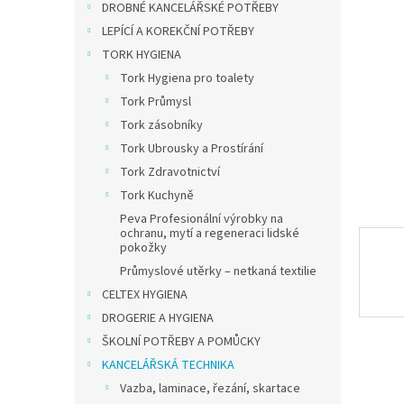
a
DROBNÉ KANCELÁŘSKÉ POTŘEBY
n
LEPÍCÍ A KOREKČNÍ POTŘEBY
e
TORK HYGIENA
l
Tork Hygiena pro toalety
Tork Průmysl
Tork zásobníky
Tork Ubrousky a Prostírání
Tork Zdravotnictví
Tork Kuchyně
Peva Profesionální výrobky na
ochranu, mytí a regeneraci lidské
pokožky
Průmyslové utěrky – netkaná textilie
CELTEX HYGIENA
DROGERIE A HYGIENA
ŠKOLNÍ POTŘEBY A POMŮCKY
KANCELÁŘSKÁ TECHNIKA
Vazba, laminace, řezání, skartace