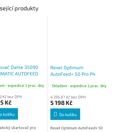
sející produkty
tovač Dahle 35090
Rexel Optimum
dMATIC AUTOFEED
AutoFeed+ 50 Pro P4
 × 12 mm, 90 listů,
skartovačka, křížový řez 4
em - expedice 2 prac. dny
Skladem - expedice 2 prac. dny
3 l
× 28 mm, 50 listů, koš 20
l
19 Kč bez DPH
4 295,87 Kč bez DPH
5 Kč
5 198 Kč
o košíku
Do košíku
tický skartovač pro
Rexel Optimum AutoFeed+ 50