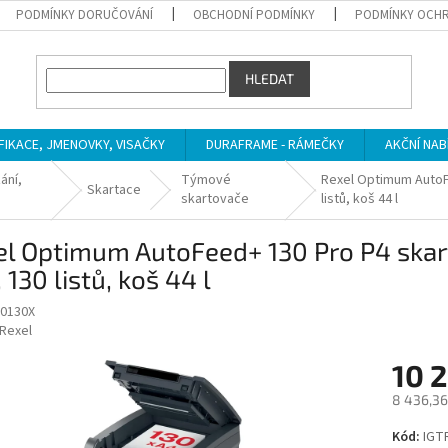
PODMÍNKY DORUČOVÁNÍ
OBCHODNÍ PODMÍNKY
PODMÍNKY OCHR
HLEDAT
IFIKACE, JMENOVKY, VISAČKY
DURAFRAME - RÁMEČKY
AKČNÍ NAB
ání,
Týmové
Rexel Optimum AutoFe
Skartace
skartovače
listů, koš 44 l
l Optimum AutoFeed+ 130 Pro P4 skart
130 listů, koš 44 l
0130X
Rexel
10 
8 436,36
Měrná
Kód:
IGT
cena: