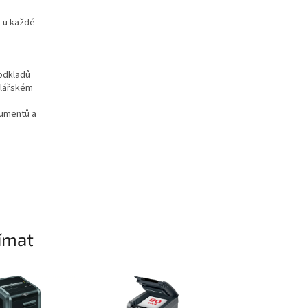
y u každé
odkladů
elářském
kumentů a
ímat