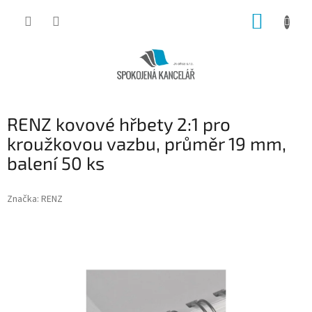
Přejít
NÁKUP
na
obsah
KOŠÍK
RENZ kovové hřbety 2:1 pro
kroužkovou vazbu, průměr 19 mm,
balení 50 ks
Značka:
RENZ