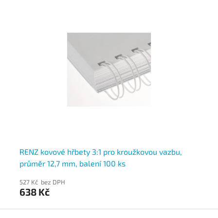
RENZ kovové hřbety 3:1 pro kroužkovou vazbu,
RE
průměr 12,7 mm, balení 100 ks
pr
527 Kč bez DPH
48
638 Kč
5
Z