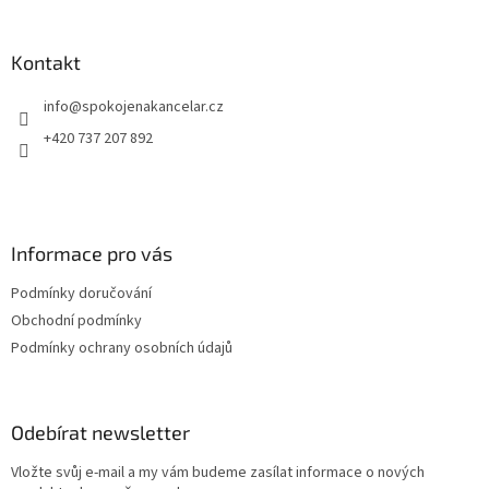
á
p
a
Kontakt
t
info
@
spokojenakancelar.cz
í
+420 737 207 892
Informace pro vás
Podmínky doručování
Obchodní podmínky
Podmínky ochrany osobních údajů
Odebírat newsletter
Vložte svůj e-mail a my vám budeme zasílat informace o nových