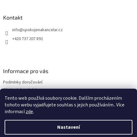
á
p
a
Kontakt
t
info
@
spokojenakancelar.cz
í
+420 737 207 892
Informace pro vás
Podmínky doručování
Obchodní podmínky
Podmínky ochrany osobních údajů
Tento web používá soubory cookie. Dalším procházením
tohoto webu vyjadřujete souhlas s jejich používáním.. Více
informací
zde
.
Odebírat newsletter
Nastavení
Vložte svůj e-mail a my vám budeme zasílat informace o nových