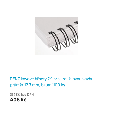
RENZ kovové hřbety 2:1 pro kroužkovou vazbu,
RE
průměr 12,7 mm, balení 100 ks
pr
337 Kč bez DPH
47
408 Kč
5
Z