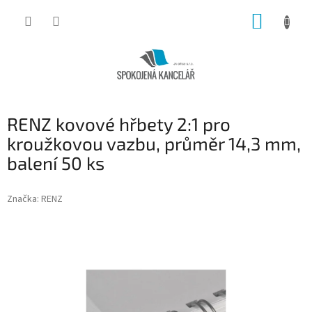
Přejít
NÁKUP
na
obsah
KOŠÍK
RENZ kovové hřbety 2:1 pro
kroužkovou vazbu, průměr 14,3 mm,
balení 50 ks
Značka:
RENZ