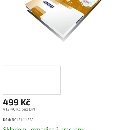
499 Kč
412,40 Kč bez DPH
Měrná
Kód:
R0121.1122A
cena:
Skladem - expedice 2 prac. dny