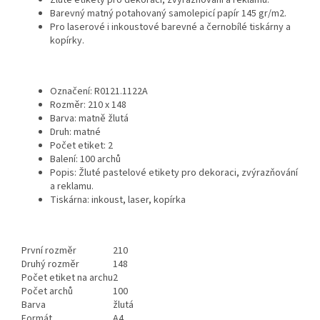
Žluté etikety pro dekoraci, zvýrazňování a reklamu.
Barevný matný potahovaný samolepicí papír 145 gr/m2.
Pro laserové i inkoustové barevné a černobílé tiskárny a
kopírky.
Označení: R0121.1122A
Rozměr: 210 x 148
Barva: matně žlutá
Druh: matné
Počet etiket: 2
Balení: 100 archů
Popis: Žluté pastelové etikety pro dekoraci, zvýrazňování
a reklamu.
Tiskárna: inkoust, laser, kopírka
První rozměr
210
Druhý rozměr
148
Počet etiket na archu
2
Počet archů
100
Barva
žlutá
Formát
A4