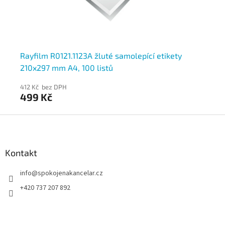
Rayfilm R0121.1123A žluté samolepící etikety
Ra
210x297 mm A4, 100 listů
48
412 Kč bez DPH
412
499 Kč
4
Z
á
p
a
Kontakt
t
info
@
spokojenakancelar.cz
í
+420 737 207 892