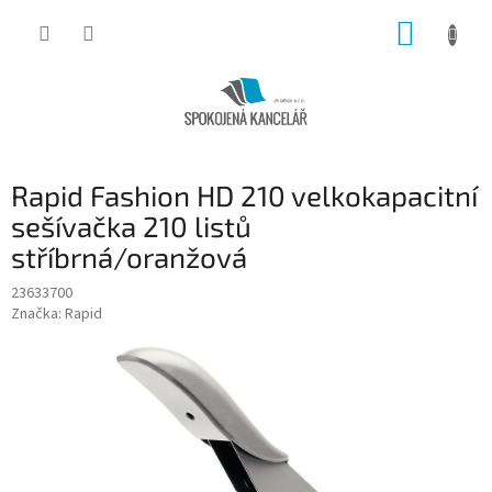
Přejít
NÁKUP
na
obsah
KOŠÍK
Rapid Fashion HD 210 velkokapacitní
sešívačka 210 listů
stříbrná/oranžová
23633700
Značka:
Rapid