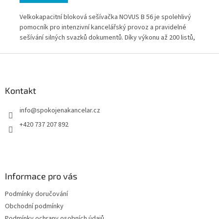
Velkokapacitní bloková sešívačka NOVUS B 56 je spolehlivý
Vel
. Je
pomocník pro intenzivní kancelářský provoz a pravidelné
vel
sešívání silných svazků dokumentů. Díky výkonu až 200 listů,
zje
robustní celokovové konstrukci a antiblokovacímu systému
Ide
Z
zvládá náročnou každodenní práci rychle a bez zbytečných
do
á
prostojů. Ideální pro kanceláře, podatelny i administrativní
p
provozy s vyšším objemem dokumentů.
a
Kontakt
t
info
@
spokojenakancelar.cz
í
+420 737 207 892
Informace pro vás
Podmínky doručování
Obchodní podmínky
Podmínky ochrany osobních údajů