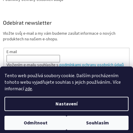
Odebírat newsletter
Vložte svůj e-mail a my vám budeme zasílat informace o nových
produktech na našem e-shopu.
E-mail
Vložením e-mailu souhlasíte s
podmínkami ochrany osobních údajů
Tento web používá soubory cookie. Dalším procházením
PŘIHLÁSIT SE
tohoto webu vyjadřujete souhlas s jejich používáním.. Více
informací
zde
.
Nastavení
Vytvořil Shoptet
Odmítnout
Souhlasím
Copyright 2026
Spokojená kancelář
. Všechna práva vyhrazena.