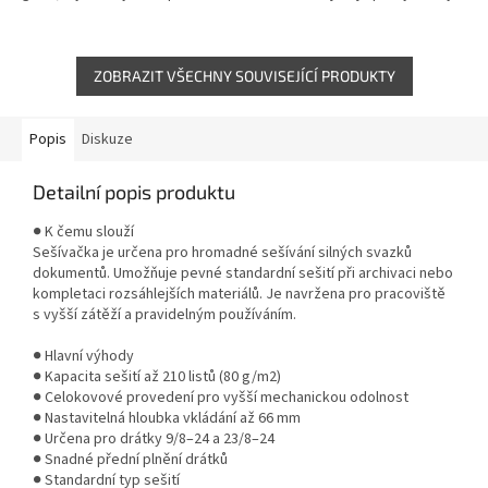
silného galvanizovaného drátu
Špičková kvalita a síla.
pro pevné a stabilní sešití....
ZOBRAZIT VŠECHNY SOUVISEJÍCÍ PRODUKTY
Popis
Diskuze
Detailní popis produktu
● K čemu slouží
Sešívačka je určena pro hromadné sešívání silných svazků
dokumentů. Umožňuje pevné standardní sešití při archivaci nebo
kompletaci rozsáhlejších materiálů. Je navržena pro pracoviště
s vyšší zátěží a pravidelným používáním.
● Hlavní výhody
● Kapacita sešití až 210 listů (80 g/m2)
● Celokovové provedení pro vyšší mechanickou odolnost
● Nastavitelná hloubka vkládání až 66 mm
● Určena pro drátky 9/8–24 a 23/8–24
● Snadné přední plnění drátků
● Standardní typ sešití