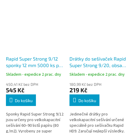
Rapid Super Strong 9/12
Drátky do sešívaček Rapid
sponky 12 mm 5000 ks pro
Super Strong 9/20, obsah
HD9
1000 ks
Skladem - expedice 2 prac. dny
Skladem - expedice 2 prac. dny
450,41 Kč bez DPH
180,99 Kč bez DPH
545 Kč
219 Kč
Do košíku
Do košíku
Sponky Rapid Super Strong 9/12
Jedinečné drátky pro
jsou určeny pro velkokapacitní
velkokapacitní sešívání určené
sešívání 60–90 listů papíru (80
speciálně pro sešívačku Rapid
g/m2). Vyrobeny ze super
HD9. Zaručují nejlepší výsledky.