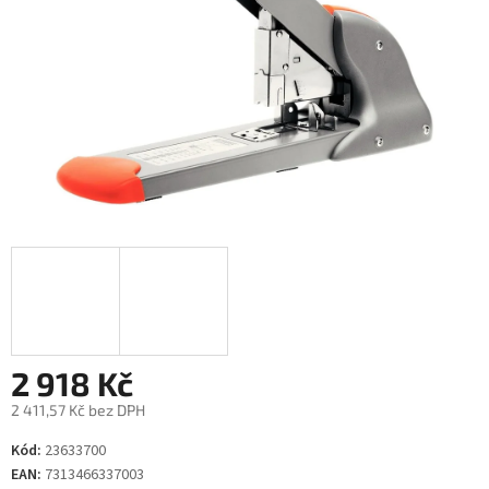
2 918 Kč
2 411,57 Kč bez DPH
Měrná
Kód:
23633700
cena:
EAN:
7313466337003