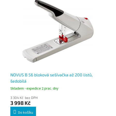
NOVUS B 56 bloková sešívačka až 200 listů,
Le
šedobílá
li
Skladem - expedice 2 prac. dny
Skl
3 304 Kč bez DPH
2 6
3 998 Kč
3 
Do košíku