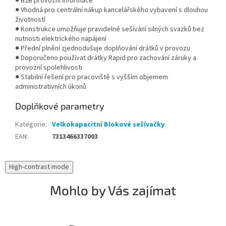
● B2B provozní informace
● Vhodná pro centrální nákup kancelářského vybavení s dlouhou
životností
● Konstrukce umožňuje pravidelné sešívání silných svazků bez
nutnosti elektrického napájení
● Přední plnění zjednodušuje doplňování drátků v provozu
● Doporučeno používat drátky Rapid pro zachování záruky a
provozní spolehlivosti
● Stabilní řešení pro pracoviště s vyšším objemem
administrativních úkonů
Doplňkové parametry
Kategorie
:
Velkokapacitní Blokové sešívačky
EAN
:
7313466337003
High-contrast mode
Mohlo by Vás zajímat