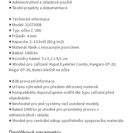
● Administrativní a skladové použití
● Školní projekty a dokumentace
● Technické informace
● Model: 31073008
● Typ: očko č. 300
● Průměr: 4 mm
● Kapacita: 2–10 listů (80 g/m2)
● Materiál: hliník s mosazným povrchem
● Balení: 1000 ks
● Rozměry balení: 3 x 5,2 x 9,5 cm
● Vhodné pro zařízení: Rapid Eyeleter Combi, Kangaro EP-20,
Regur EP-30, Bates kleště na očka
● B2B provozní informace
● Určeno výhradně pro předem děrovaný materiál
● Kompatibilitu doporučujeme ověřit dle typu zařízení před
objednáním
● Nevhodné pro jiné systémy než uvedené modely
● Balení 1000 ks je vhodné pro pravidelný provoz v
administrativě i skladu
● Vhodné pro centrální nákup spotřebního spojovacího materiálu
Doplňkové parametry