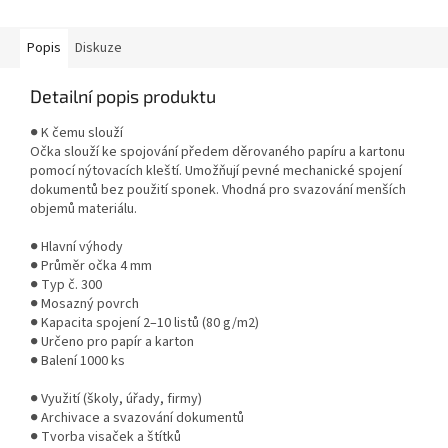
použití.
Popis
Diskuze
Detailní popis produktu
● K čemu slouží
Očka slouží ke spojování předem děrovaného papíru a kartonu
pomocí nýtovacích kleští. Umožňují pevné mechanické spojení
dokumentů bez použití sponek. Vhodná pro svazování menších
objemů materiálu.
● Hlavní výhody
● Průměr očka 4 mm
● Typ č. 300
● Mosazný povrch
● Kapacita spojení 2–10 listů (80 g/m2)
● Určeno pro papír a karton
● Balení 1000 ks
● Využití (školy, úřady, firmy)
● Archivace a svazování dokumentů
● Tvorba visaček a štítků