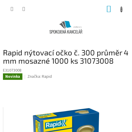
Přejít
NÁKUP
na
obsah
KOŠÍK
Rapid nýtovací očko č. 300 průměr 4
mm mosazné 1000 ks 31073008
E31073008
Značka:
Rapid
Novinka