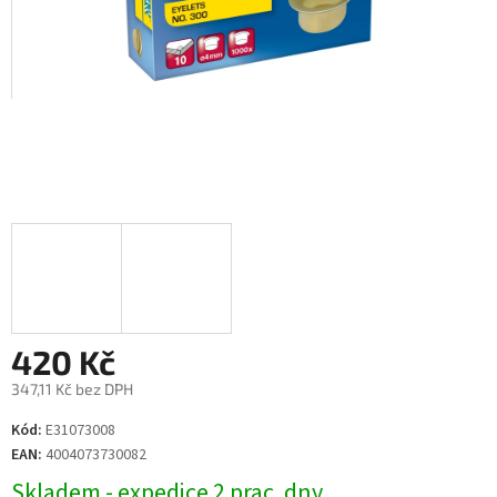
420 Kč
347,11 Kč bez DPH
Měrná
Kód:
E31073008
cena:
EAN:
4004073730082
Skladem - expedice 2 prac. dny