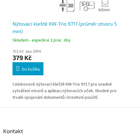
Nýtovací kleště KW-Trio 9717 (průměr otvoru 5
Ný
mm)
ot
Skladem - expedice 2 prac. dny
Skl
313 Kč bez DPH
38
379 Kč
4
Do košíku
ou
Celokovové nýtovací kleště KW-Trio 9717 pro snadné
Ný
vytváření otvorů a aplikaci nýtovacích oček. Vhodné pro
pře
trvalé spojování dokumentů i kreativní použití.
trv
Z
á
p
a
Kontakt
t