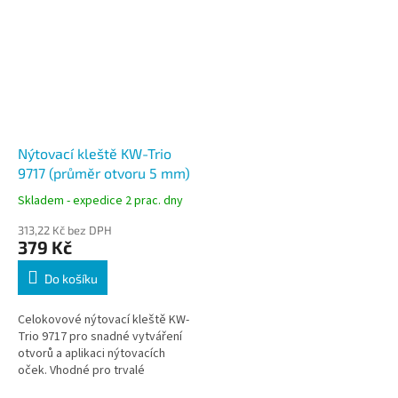
Nýtovací kleště KW-Trio
9717 (průměr otvoru 5 mm)
Skladem - expedice 2 prac. dny
313,22 Kč bez DPH
379 Kč
Do košíku
Celokovové nýtovací kleště KW-
Trio 9717 pro snadné vytváření
otvorů a aplikaci nýtovacích
oček. Vhodné pro trvalé
spojování dokumentů i kreativní