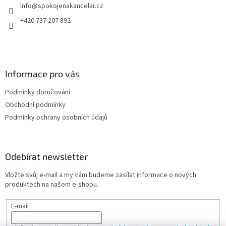
info
@
spokojenakancelar.cz
í
+420 737 207 892
Informace pro vás
Podmínky doručování
Obchodní podmínky
Podmínky ochrany osobních údajů
Odebírat newsletter
Vložte svůj e-mail a my vám budeme zasílat informace o nových
produktech na našem e-shopu.
E-mail