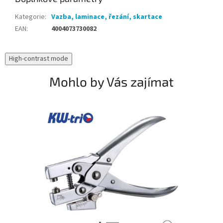
Kategorie
:
Vazba, laminace, řezání, skartace
EAN
:
4004073730082
High-contrast mode
Mohlo by Vás zajímat