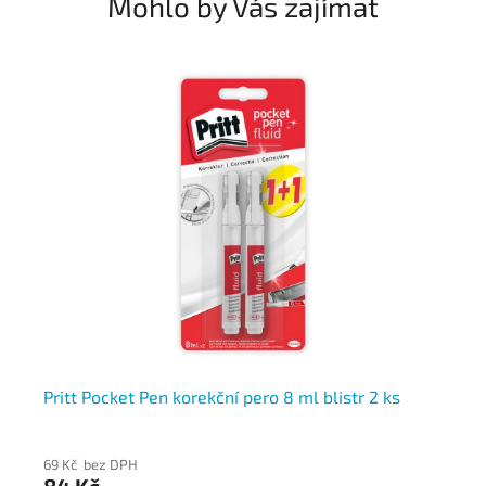
Mohlo by Vás zajímat
ou
Pritt Pocket Pen korekční pero 8 ml blistr 2 ks
Pr
je
69 Kč bez DPH
60