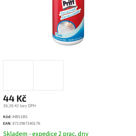
44 Kč
36,36 Kč bez DPH
Měrná
Kód:
IHBS1BS
cena:
EAN:
8713987340176
Skladem - expedice 2 prac. dny