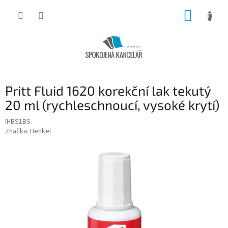
Přejít
NÁKUP
na
obsah
KOŠÍK
Pritt Fluid 1620 korekční lak tekutý
20 ml (rychleschnoucí, vysoké krytí)
IHBS1BS
Značka:
Henkel