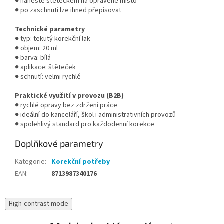
● naneste štětečkem na opravené místo
● po zaschnutí lze ihned přepisovat
Technické parametry
● typ: tekutý korekční lak
● objem: 20 ml
● barva: bílá
● aplikace: štěteček
● schnutí: velmi rychlé
Praktické využití v provozu (B2B)
● rychlé opravy bez zdržení práce
● ideální do kanceláří, škol i administrativních provozů
● spolehlivý standard pro každodenní korekce
Doplňkové parametry
Kategorie
:
Korekční potřeby
EAN
:
8713987340176
High-contrast mode