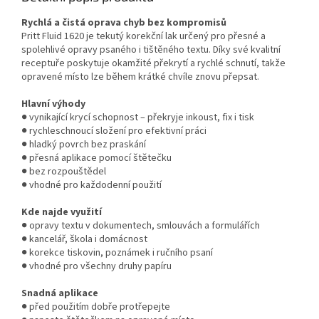
Rychlá a čistá oprava chyb bez kompromisů
Pritt Fluid 1620 je tekutý korekční lak určený pro přesné a
spolehlivé opravy psaného i tištěného textu. Díky své kvalitní
receptuře poskytuje okamžité překrytí a rychlé schnutí, takže
opravené místo lze během krátké chvíle znovu přepsat.
Hlavní výhody
● vynikající krycí schopnost – překryje inkoust, fix i tisk
● rychleschnoucí složení pro efektivní práci
● hladký povrch bez praskání
● přesná aplikace pomocí štětečku
● bez rozpouštědel
● vhodné pro každodenní použití
Kde najde využití
● opravy textu v dokumentech, smlouvách a formulářích
● kancelář, škola i domácnost
● korekce tiskovin, poznámek i ručního psaní
● vhodné pro všechny druhy papíru
Snadná aplikace
● před použitím dobře protřepejte