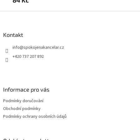
84 Kč
73
Z
á
p
a
Kontakt
t
info
@
spokojenakancelar.cz
í
+420 737 207 892
Informace pro vás
Podmínky doručování
Obchodní podmínky
Podmínky ochrany osobních údajů