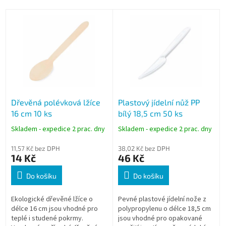
V
ý
p
i
s
p
r
o
Dřevěná polévková lžíce
Plastový jídelní nůž PP
d
16 cm 10 ks
bílý 18,5 cm 50 ks
u
k
Skladem - expedice 2 prac. dny
Skladem - expedice 2 prac. dny
t
ů
11,57 Kč bez DPH
38,02 Kč bez DPH
14 Kč
46 Kč
Do košíku
Do košíku
Ekologické dřevěné lžíce o
Pevné plastové jídelní nože z
délce 16 cm jsou vhodné pro
polypropylenu o délce 18,5 cm
teplé i studené pokrmy.
jsou vhodné pro opakované