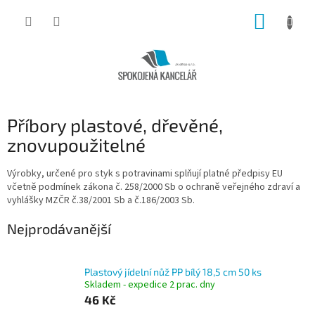
Přejít
NÁKUP
na
obsah
KOŠÍK
Příbory plastové, dřevěné,
znovupoužitelné
Výrobky, určené pro styk s potravinami splňují platné předpisy EU
včetně podmínek zákona č. 258/2000 Sb o ochraně veřejného zdraví a
vyhlášky MZČR č.38/2001 Sb a č.186/2003 Sb.
Nejprodávanější
Plastový jídelní nůž PP bílý 18,5 cm 50 ks
Skladem - expedice 2 prac. dny
46 Kč