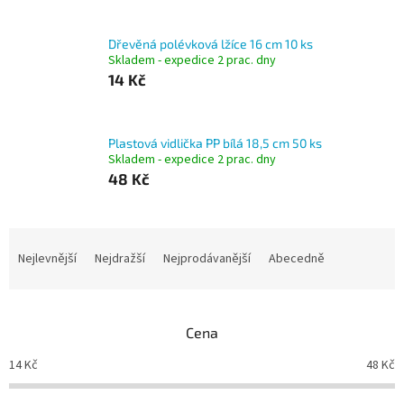
Dřevěná polévková lžíce 16 cm 10 ks
Skladem - expedice 2 prac. dny
14 Kč
Plastová vidlička PP bílá 18,5 cm 50 ks
Skladem - expedice 2 prac. dny
48 Kč
Ř
a
Nejlevnější
Nejdražší
Nejprodávanější
Abecedně
z
e
n
Cena
í
p
14
Kč
48
Kč
r
o