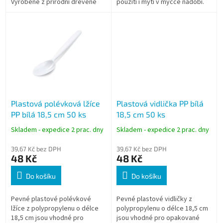
Vyrobené z přírodní dřevěné
použití i mytí v myčce nádobí.
dýhy bez impregnace, pevné a
Ideální pro gastro provozy,
příjemné na použití. Ideální pro
catering i domácnosti.
gastro...
Praktické...
Plastová polévková lžíce
Plastová vidlička PP bílá
PP bílá 18,5 cm 50 ks
18,5 cm 50 ks
Skladem - expedice 2 prac. dny
Skladem - expedice 2 prac. dny
39,67 Kč bez DPH
39,67 Kč bez DPH
48 Kč
48 Kč
Do košíku
Do košíku
Pevné plastové polévkové
Pevné plastové vidličky z
lžíce z polypropylenu o délce
polypropylenu o délce 18,5 cm
18,5 cm jsou vhodné pro
jsou vhodné pro opakované