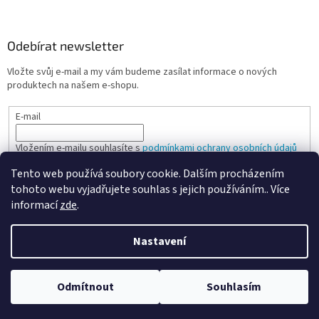
Odebírat newsletter
Vložte svůj e-mail a my vám budeme zasílat informace o nových
produktech na našem e-shopu.
E-mail
Vložením e-mailu souhlasíte s
podmínkami ochrany osobních údajů
Tento web používá soubory cookie. Dalším procházením
PŘIHLÁSIT SE
tohoto webu vyjadřujete souhlas s jejich používáním.. Více
informací
zde
.
Nastavení
Vytvořil Shoptet
Odmítnout
Souhlasím
Copyright 2026
Spokojená kancelář
. Všechna práva vyhrazena.