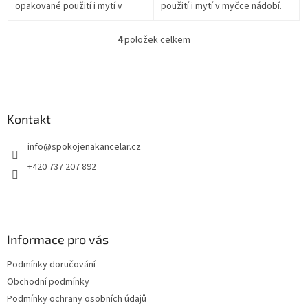
opakované použití i mytí v
použití i mytí v myčce nádobí.
myčce nádobí. Ideální pro
Ideální pro gastro provozy,
polévky i teplá jídla v gastro
catering i domácnosti.
4
položek celkem
O
provozech,...
Praktické...
v
l
Z
á
á
d
p
a
a
Kontakt
c
t
í
info
@
spokojenakancelar.cz
í
p
r
+420 737 207 892
v
k
y
v
ý
Informace pro vás
p
i
Podmínky doručování
s
u
Obchodní podmínky
Podmínky ochrany osobních údajů