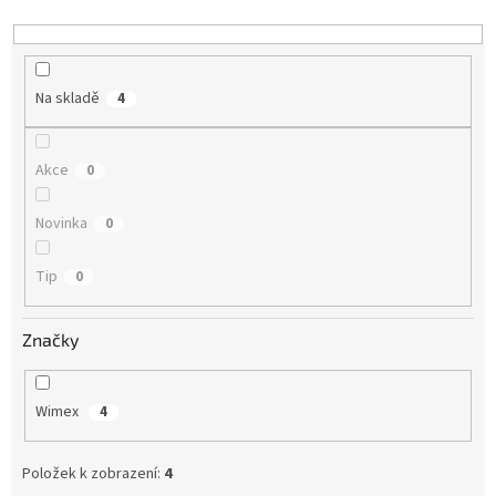
d
u
k
t
Na skladě
4
ů
Akce
0
Novinka
0
Tip
0
Značky
Wimex
4
Položek k zobrazení:
4