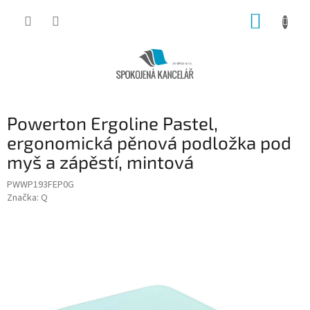
Přejít
NÁKUP
na
obsah
KOŠÍK
Powerton Ergoline Pastel,
ergonomická pěnová podložka pod
myš a zápěstí, mintová
PWWP193FEP0G
Značka:
Q