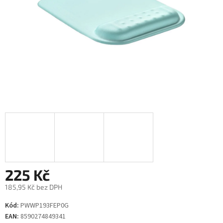
225 Kč
185,95 Kč bez DPH
Měrná
Kód:
PWWP193FEP0G
cena:
EAN:
8590274849341