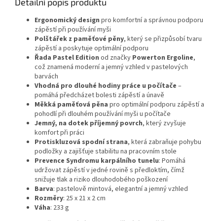
Detailní popis produktu
Ergonomický design
pro komfortní a správnou podporu
zápěstí při používání myši
Polštářek z paměťové pěny
, který se přizpůsobí tvaru
zápěstí a poskytuje optimální podporu
Řada Pastel Edition
od značky
Powerton Ergoline
,
což znamená moderní a jemný vzhled v pastelových
barvách
Vhodná pro dlouhé hodiny práce u počítače
–
pomáhá předcházet bolesti zápěstí a únavě
Měkká paměťová pěna
pro optimální podporu zápěstí a
pohodlí při dlouhém používání myši u počítače
Jemný, na dotek příjemný povrch
, který zvyšuje
komfort při práci
Protiskluzová spodní strana
, která zabraňuje pohybu
podložky a zajišťuje stabilitu na pracovním stole
Prevence Syndromu karpálního tunelu
: Pomáhá
udržovat zápěstí v jedné rovině s předloktím, čímž
snižuje tlak a riziko dlouhodobého poškození
Barva
: pastelově mintová, elegantní a jemný vzhled
Rozměry
: 25 x 21 x 2 cm
Váha
: 233 g