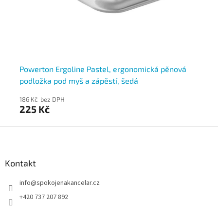
ě
Powerton Ergoline Pastel, ergonomická pěnová
Po
podložka pod myš a zápěstí, šedá
po
186 Kč bez DPH
186
225 Kč
2
Z
á
p
a
Kontakt
t
info
@
spokojenakancelar.cz
í
+420 737 207 892