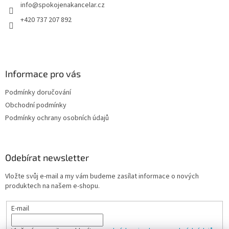
info
@
spokojenakancelar.cz
í
+420 737 207 892
Informace pro vás
Podmínky doručování
Obchodní podmínky
Podmínky ochrany osobních údajů
Odebírat newsletter
Vložte svůj e-mail a my vám budeme zasílat informace o nových
produktech na našem e-shopu.
E-mail