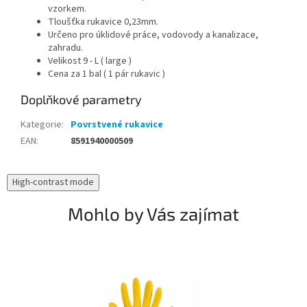
vzorkem.
Tloušťka rukavice 0,23mm.
Určeno pro úklidové práce, vodovody a kanalizace,
zahradu.
Velikost 9 - L ( large )
Cena za 1 bal ( 1 pár rukavic )
Doplňkové parametry
Kategorie
:
Povrstvené rukavice
EAN
:
8591940000509
High-contrast mode
Mohlo by Vás zajímat