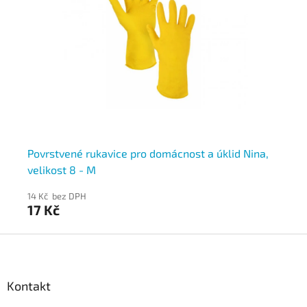
Povrstvené rukavice pro domácnost a úklid Nina,
Po
velikost 8 - M
vel
14 Kč bez DPH
14 
17 Kč
17
Z
á
p
a
Kontakt
t