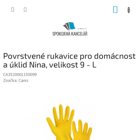
Přejít
NÁKUP
na
obsah
KOŠÍK
Povrstvené rukavice pro domácnost
a úklid Nina, velikost 9 - L
CA3520001150099
Značka:
Canis