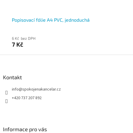
Popisovací fólie A4 PVC, jednoduchá
Po
6 Kč bez DPH
10 
7 Kč
12
Z
á
p
a
Kontakt
t
info
@
spokojenakancelar.cz
í
+420 737 207 892
Informace pro vás