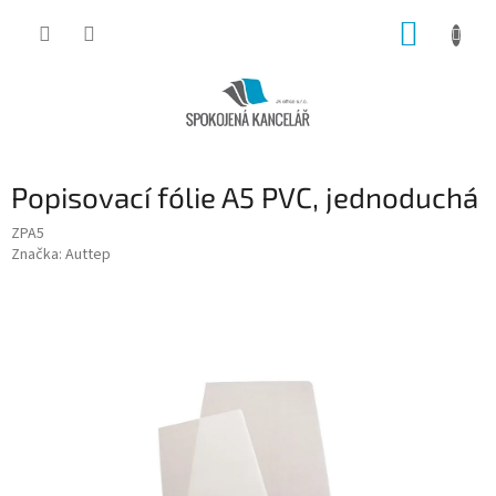
Přejít
NÁKUP
na
obsah
KOŠÍK
Popisovací fólie A5 PVC, jednoduchá
ZPA5
Značka:
Auttep