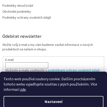
Podmínky doručování
Obchodní podmínky
Podmínky ochrany osobních údajů
Odebírat newsletter
Vložte svůj e-mail a my vám budeme zasílat informace o nových
produktech na našem e-shopu.
E-mail
Vložením e-mailu souhlasíte s
podmínkami ochrany osobních údajů
Tento web používá soubory cookie. Dalším procházením
PŘIHLÁSIT SE
tohoto webu vyjadřujete souhlas s jejich používáním.. Více
informací
zde
.
Nastavení
Vytvořil Shoptet