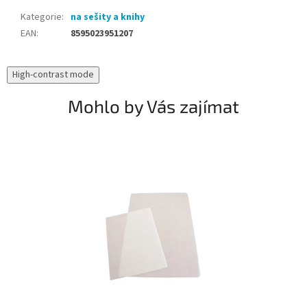
Kategorie
:
na sešity a knihy
EAN
:
8595023951207
High-contrast mode
Mohlo by Vás zajímat