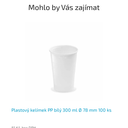
Mohlo by Vás zajímat
s
Plastový kelímek PP bílý 300 ml Ø 78 mm 100 ks
Pl
Ø 
81 Kč bez DPH
106