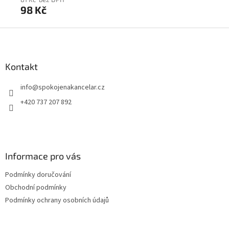
98 Kč
12
Z
á
p
a
Kontakt
t
info
@
spokojenakancelar.cz
í
+420 737 207 892
Informace pro vás
Podmínky doručování
Obchodní podmínky
Podmínky ochrany osobních údajů