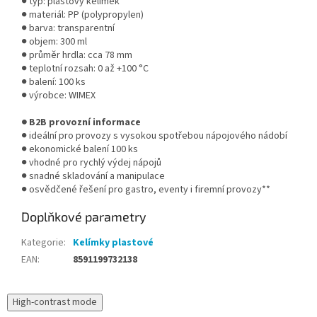
● typ: plastový kelímek
● materiál: PP (polypropylen)
● barva: transparentní
● objem: 300 ml
● průměr hrdla: cca 78 mm
● teplotní rozsah: 0 až +100 °C
● balení: 100 ks
● výrobce: WIMEX
● B2B provozní informace
● ideální pro provozy s vysokou spotřebou nápojového nádobí
● ekonomické balení 100 ks
● vhodné pro rychlý výdej nápojů
● snadné skladování a manipulace
● osvědčené řešení pro gastro, eventy i firemní provozy**
Doplňkové parametry
Kategorie
:
Kelímky plastové
EAN
:
8591199732138
High-contrast mode