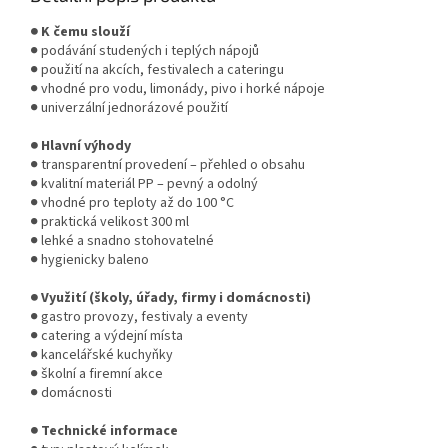
● K čemu slouží
● podávání studených i teplých nápojů
● použití na akcích, festivalech a cateringu
● vhodné pro vodu, limonády, pivo i horké nápoje
● univerzální jednorázové použití
● Hlavní výhody
● transparentní provedení – přehled o obsahu
● kvalitní materiál PP – pevný a odolný
● vhodné pro teploty až do 100 °C
● praktická velikost 300 ml
● lehké a snadno stohovatelné
● hygienicky baleno
● Využití (školy, úřady, firmy i domácnosti)
● gastro provozy, festivaly a eventy
● catering a výdejní místa
● kancelářské kuchyňky
● školní a firemní akce
● domácnosti
● Technické informace