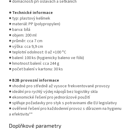
● domácnosti při oslavách a setkáních
● Technické informace
● typ: plastový kelímek
● materiál: PP (polypropylen)
● barva: bílá
● objem: 200 ml
● průměr: cca 7 cm
● výška: cca 9,9 cm
● teplotní odolnost: 0 až +100 °C
● balení: 100 ks (hygienicky baleno ve fólii)
● hmotnost balení: cca 244 g
● počet balení v kartonu: 30 ks
● B2B provozní informace
● vhodné pro středně až vysoce frekventované provozy
● ideální pro rychlý výdej nápojů bez logistiky skla
● ekonomické řešení pro jednorázové použití
● splňuje požadavky pro styk s potravinami dle EU legislativy
● ověřené řešení pro každodenní provoz s důrazem na hygienu
a efektivitu**
Doplňkové parametry