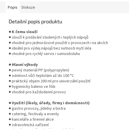
Popis
Diskuze
Detailní popis produktu
● K čemu slouží
● slouží k podávání studených i teplých nápojů
● vhodné pro jednorázové použití v provozech i na akcích
● ideální pro výdej nápojů bez nutnosti mytí skla
● vhodné pro rychlý servis i samoobsluhu
● Hlavní výhody
● pevný materiál PP (polypropylen)
● odolnost vůči teplotám až do 100 °C
● praktický objem 200 ml pro univerzální použití
● hygienicky baleno ve fólii
● vhodné pro každodenní provoz
● Využití (školy, úřady, firmy i domácnosti)
● gastro provozy, jídelny a bistra
● catering, festivaly a eventy
● kanceláře a firemní akce
● zdravotnická zařízení