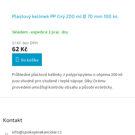
Plastový kelímek PP čirý 200 ml Ø 70 mm 100 ks
Pl
Skladem - expedice 2 prac. dny
Skl
51 Kč bez DPH
55
62 Kč
6
Do košíku
PS)
Průhledné plastové kelímky z polypropylenu o objemu 200 ml
Prů
jsou vhodné pro studené i teplé nápoje. Díky čirému
ide
provedení umožňují kontrolu obsahu a působí esteticky.
imi
Ideální pro gastro provozy i domácnosti.
pro
Z
á
p
a
Kontakt
t
info
@
spokojenakancelar.cz
í