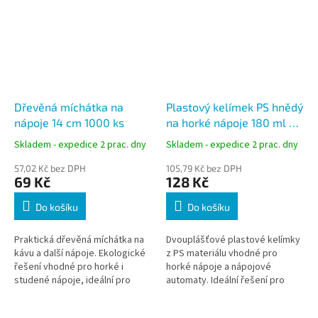
Dřevěná míchátka na
Plastový kelímek PS hnědý
nápoje 14 cm 1000 ks
na horké nápoje 180 ml Ø
70 mm 100 ks
Skladem - expedice 2 prac. dny
Skladem - expedice 2 prac. dny
57,02 Kč bez DPH
105,79 Kč bez DPH
69 Kč
128 Kč
Do košíku
Do košíku
Praktická dřevěná míchátka na
Dvouplášťové plastové kelímky
kávu a další nápoje. Ekologické
z PS materiálu vhodné pro
řešení vhodné pro horké i
horké nápoje a nápojové
studené nápoje, ideální pro
automaty. Ideální řešení pro
gastro provozy i kanceláře.
kanceláře, gastro provozy i
veřejné prostory.