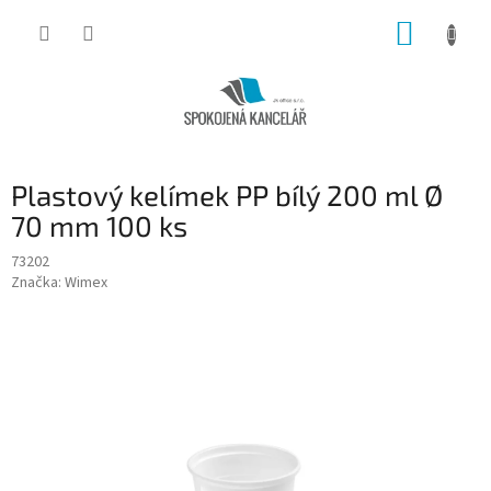
Přejít
NÁKUP
na
obsah
KOŠÍK
Plastový kelímek PP bílý 200 ml Ø
70 mm 100 ks
73202
Značka:
Wimex