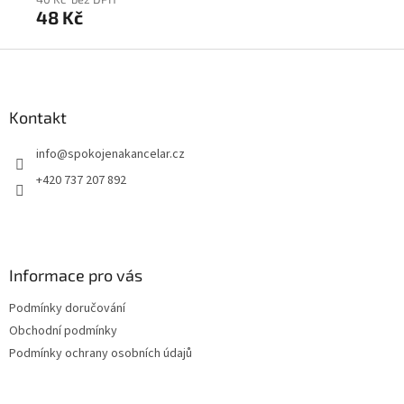
48 Kč
59
Z
á
p
a
Kontakt
t
info
@
spokojenakancelar.cz
í
+420 737 207 892
Informace pro vás
Podmínky doručování
Obchodní podmínky
Podmínky ochrany osobních údajů