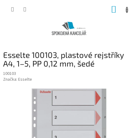
Přejít
NÁKUP
na
obsah
KOŠÍK
Esselte 100103, plastové rejstříky
A4, 1–5, PP 0,12 mm, šedé
100103
Značka:
Esselte