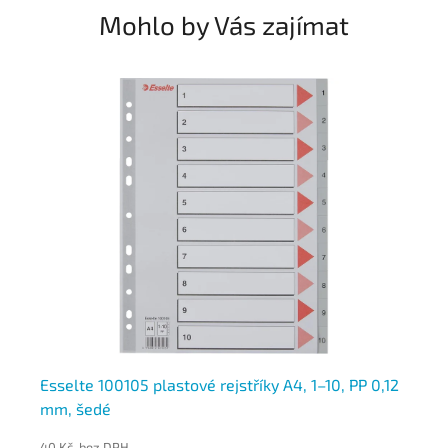
Mohlo by Vás zajímat
mix
Esselte 100105 plastové rejstříky A4, 1–10, PP 0,12
Pl
mm, šedé
40 Kč bez DPH
49