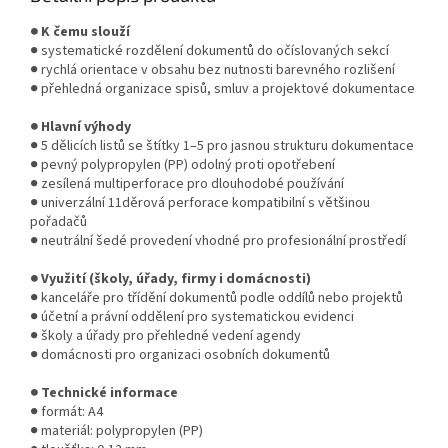
● K čemu slouží
● systematické rozdělení dokumentů do očíslovaných sekcí
● rychlá orientace v obsahu bez nutnosti barevného rozlišení
● přehledná organizace spisů, smluv a projektové dokumentace
● Hlavní výhody
● 5 dělicích listů se štítky 1–5 pro jasnou strukturu dokumentace
● pevný polypropylen (PP) odolný proti opotřebení
● zesílená multiperforace pro dlouhodobé používání
● univerzální 11děrová perforace kompatibilní s většinou
pořadačů
● neutrální šedé provedení vhodné pro profesionální prostředí
● Využití (školy, úřady, firmy i domácnosti)
● kanceláře pro třídění dokumentů podle oddílů nebo projektů
● účetní a právní oddělení pro systematickou evidenci
● školy a úřady pro přehledné vedení agendy
● domácnosti pro organizaci osobních dokumentů
● Technické informace
● formát: A4
● materiál: polypropylen (PP)