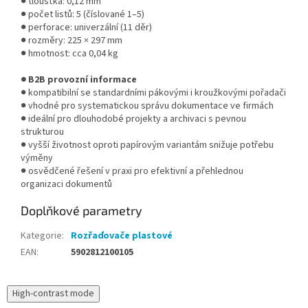
● tloušťka: 0,12 mm
● počet listů: 5 (číslované 1–5)
● perforace: univerzální (11 děr)
● rozměry: 225 × 297 mm
● hmotnost: cca 0,04 kg
● B2B provozní informace
● kompatibilní se standardními pákovými i kroužkovými pořadači
● vhodné pro systematickou správu dokumentace ve firmách
● ideální pro dlouhodobé projekty a archivaci s pevnou
strukturou
● vyšší životnost oproti papírovým variantám snižuje potřebu
výměny
● osvědčené řešení v praxi pro efektivní a přehlednou
organizaci dokumentů
Doplňkové parametry
Kategorie
:
Rozřaďovače plastové
EAN
:
5902812100105
High-contrast mode