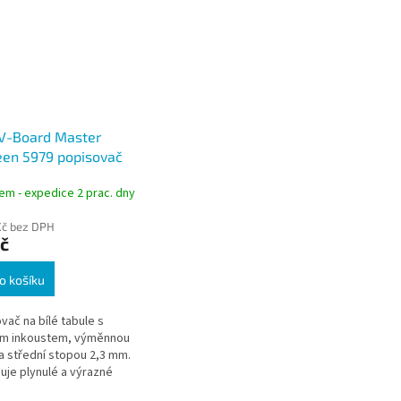
 V-Board Master
een 5979 popisovač
lé tabule červený 2,3
em - expedice 2 prac. dny
Kč bez DPH
č
o košíku
vač na bílé tabule s
ým inkoustem, výměnnou
 a střední stopou 2,3 mm.
je plynulé a výrazné
bez přerušování a s