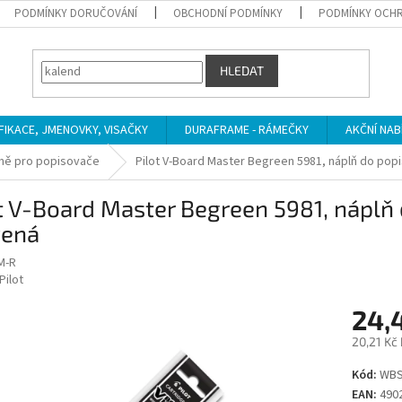
PODMÍNKY DORUČOVÁNÍ
OBCHODNÍ PODMÍNKY
PODMÍNKY OCHR
HLEDAT
IFIKACE, JMENOVKY, VISAČKY
DURAFRAME - RÁMEČKY
AKČNÍ NAB
ně pro popisovače
Pilot V-Board Master Begreen 5981, náplň do popi
t V-Board Master Begreen 5981, náplň 
vená
M-R
Pilot
24,
20,21 Kč
Měrná
Kód:
WBS
cena:
EAN:
490