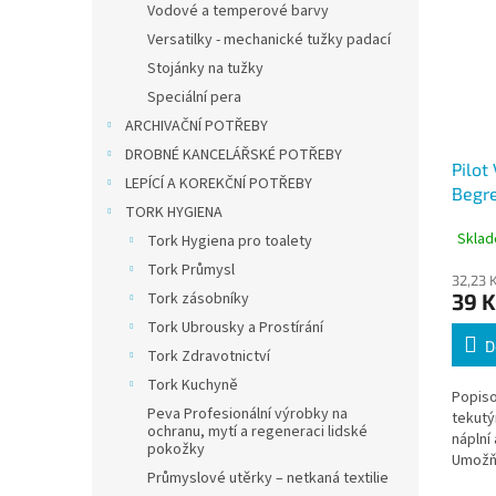
Vodové a temperové barvy
Versatilky - mechanické tužky padací
Stojánky na tužky
Speciální pera
ARCHIVAČNÍ POTŘEBY
DROBNÉ KANCELÁŘSKÉ POTŘEBY
Pilot
LEPÍCÍ A KOREKČNÍ POTŘEBY
Begr
TORK HYGIENA
na bí
Sklad
Tork Hygiena pro toalety
mm
Tork Průmysl
32,23 
Tork zásobníky
39 K
Tork Ubrousky a Prostírání
D
Tork Zdravotnictví
Tork Kuchyně
Popiso
Peva Profesionální výrobky na
tekut
ochranu, mytí a regeneraci lidské
náplní
pokožky
Umožňu
Průmyslové utěrky – netkaná textilie
psaní 