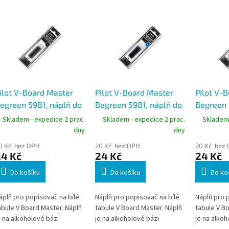
ilot V-Board Master
Pilot V-Board Master
Pilot V-
egreen 5981, náplň do
Begreen 5981, náplň do
Begreen 
opisovačů na bílé
popisovačů na bílé
popisova
Skladem - expedice 2 prac.
Skladem - expedice 2 prac.
Skladem 
abule, černá
tabule, modrá
tabule, 
dny
dny
0 Kč bez DPH
20 Kč bez DPH
20 Kč bez
24 Kč
24 Kč
24 Kč
Do košíku
Do košíku
Do ko
áplň pro popisovač na bílé
Náplň pro popisovač na bílé
Náplň pro 
abule V Board Master. Náplň
tabule V Board Master. Náplň
tabule V B
e na alkoholové bázi
je na alkoholové bázi
je na alkoh