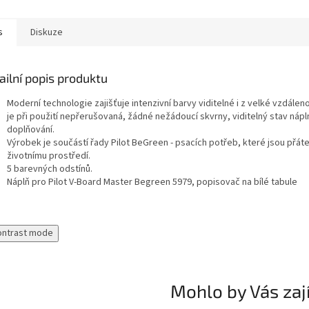
lou hladiny inkoustu.
...
s
Diskuze
ailní popis produktu
Moderní technologie zajišťuje intenzivní barvy viditelné i z velké vzdálen
je při použití nepřerušovaná, žádné nežádoucí skvrny, viditelný stav náp
doplňování.
Výrobek je součástí řady Pilot BeGreen - psacích potřeb, které jsou přáte
životnímu prostředí.
5 barevných odstínů.
Náplň pro Pilot V-Board Master Begreen 5979, popisovač na bílé tabule
ontrast mode
Mohlo by Vás zaj