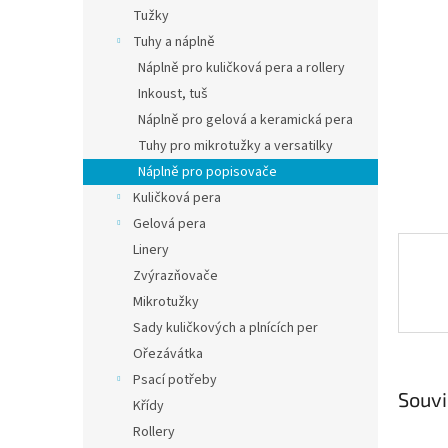
n
Tužky
e
Tuhy a náplně
l
Náplně pro kuličková pera a rollery
Inkoust, tuš
Náplně pro gelová a keramická pera
Tuhy pro mikrotužky a versatilky
Náplně pro popisovače
Kuličková pera
Gelová pera
Linery
Zvýrazňovače
Mikrotužky
Sady kuličkových a plnících per
Ořezávátka
Psací potřeby
Souvi
Křídy
Rollery