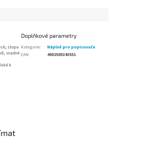
Doplňkové parametry
osti, stopa
Kategorie
:
Náplně pro popisovače
lně, snadné
EAN
:
4902505343551
lské k
ímat