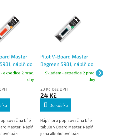
Board Master
Pilot V-Board Master
Inkoust EDDING 
5981, náplň do
Begreen 5981, náplň do
tekutý, obsah 30
čů na bílé
popisovačů na bílé
kapátko
- expedice 2 prac.
Skladem - expedice 2 prac.
Skladem - expedic
oranžová
tabule, zelená
dny
dny
 DPH
20 Kč bez DPH
115 Kč bez DPH
24 Kč
139 Kč
šíku
Do košíku
Náhradní inkoust v l
kapátkem určený pr
popisovač na bílé
Náplň pro popisovač na bílé
naplnění tabulových
oard Master. Náplň
tabule V Board Master. Náplň
popisovačů edding 
olové bázi
je na alkoholové bázi
2, 250, 361, 363, 365