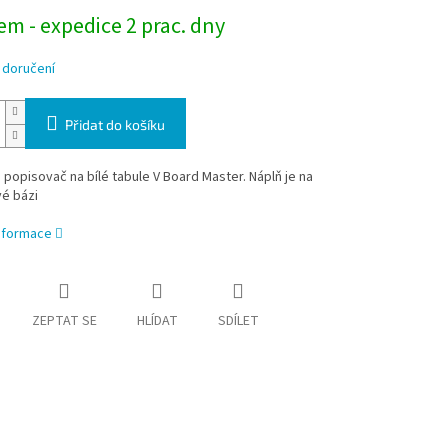
m - expedice 2 prac. dny
 doručení
Přidat do košíku
 popisovač na bílé tabule V Board Master. Náplň je na
é bázi
informace
ZEPTAT SE
HLÍDAT
SDÍLET