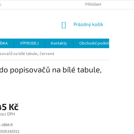
ANY OSOBNÍCH ÚDAJŮ
Přihlášení
NÁKUPNÍ
Prázdný košík
KOŠÍK
ÍDKA
VÝPRODEJ
Kontakty
Obchodní podmínky
sovačů na bílé tabule, červená
do popisovačů na bílé tabule,
45 Kč
 bez DPH
-VBM-R
2505343551