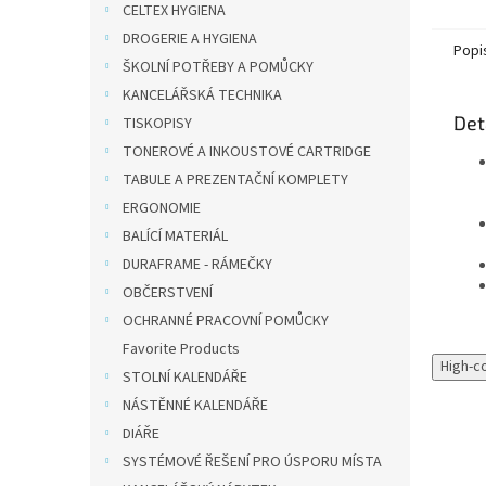
kontro
CELTEX HYGIENA
Vhodné
DROGERIE A HYGIENA
Popi
ŠKOLNÍ POTŘEBY A POMŮCKY
KANCELÁŘSKÁ TECHNIKA
Det
TISKOPISY
TONEROVÉ A INKOUSTOVÉ CARTRIDGE
TABULE A PREZENTAČNÍ KOMPLETY
ERGONOMIE
BALÍCÍ MATERIÁL
DURAFRAME - RÁMEČKY
OBČERSTVENÍ
OCHRANNÉ PRACOVNÍ POMŮCKY
Favorite Products
High-c
STOLNÍ KALENDÁŘE
NÁSTĚNNÉ KALENDÁŘE
DIÁŘE
SYSTÉMOVÉ ŘEŠENÍ PRO ÚSPORU MÍSTA