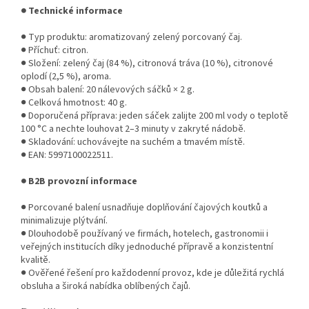
● Technické informace
● Typ produktu: aromatizovaný zelený porcovaný čaj.
● Příchuť: citron.
● Složení: zelený čaj (84 %), citronová tráva (10 %), citronové
oplodí (2,5 %), aroma.
● Obsah balení: 20 nálevových sáčků × 2 g.
● Celková hmotnost: 40 g.
● Doporučená příprava: jeden sáček zalijte 200 ml vody o teplotě
100 °C a nechte louhovat 2–3 minuty v zakryté nádobě.
● Skladování: uchovávejte na suchém a tmavém místě.
● EAN: 5997100022511.
● B2B provozní informace
● Porcované balení usnadňuje doplňování čajových koutků a
minimalizuje plýtvání.
● Dlouhodobě používaný ve firmách, hotelech, gastronomii i
veřejných institucích díky jednoduché přípravě a konzistentní
kvalitě.
● Ověřené řešení pro každodenní provoz, kde je důležitá rychlá
obsluha a široká nabídka oblíbených čajů.