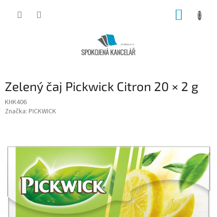
Přejít
NÁKUP
na
obsah
KOŠÍK
Zelený čaj Pickwick Citron 20 × 2 g
KHK406
Značka:
PICKWICK