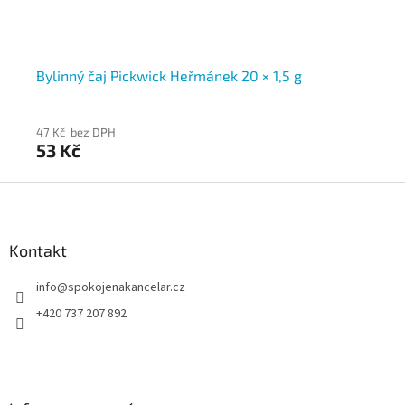
20
Bylinný čaj Pickwick Heřmánek 20 × 1,5 g
Ze
47 Kč bez DPH
47
53 Kč
53
Z
á
p
a
Kontakt
t
info
@
spokojenakancelar.cz
í
+420 737 207 892