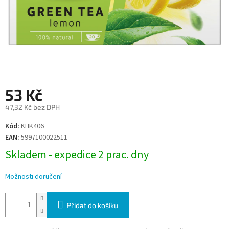
53 Kč
47,32 Kč bez DPH
Měrná
Kód:
KHK406
cena:
EAN:
5997100022511
Skladem - expedice 2 prac. dny
Možnosti doručení
Přidat do košíku