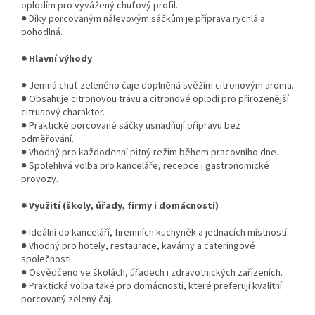
oplodím pro vyvážený chuťový profil.
● Díky porcovaným nálevovým sáčkům je příprava rychlá a
pohodlná.
● Hlavní výhody
● Jemná chuť zeleného čaje doplněná svěžím citronovým aroma.
● Obsahuje citronovou trávu a citronové oplodí pro přirozenější
citrusový charakter.
● Praktické porcované sáčky usnadňují přípravu bez
odměřování.
● Vhodný pro každodenní pitný režim během pracovního dne.
● Spolehlivá volba pro kanceláře, recepce i gastronomické
provozy.
● Využití (školy, úřady, firmy i domácnosti)
● Ideální do kanceláří, firemních kuchyněk a jednacích místností.
● Vhodný pro hotely, restaurace, kavárny a cateringové
společnosti.
● Osvědčeno ve školách, úřadech i zdravotnických zařízeních.
● Praktická volba také pro domácnosti, které preferují kvalitní
porcovaný zelený čaj.