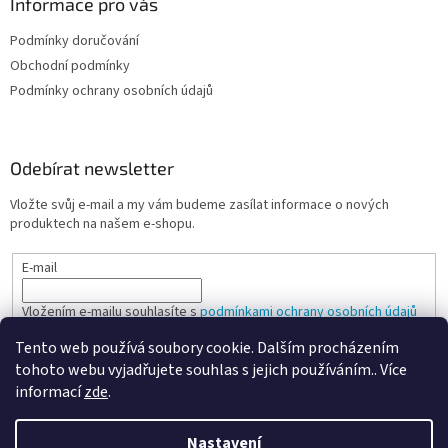
Informace pro vás
Podmínky doručování
Obchodní podmínky
Podmínky ochrany osobních údajů
Odebírat newsletter
Vložte svůj e-mail a my vám budeme zasílat informace o nových
produktech na našem e-shopu.
E-mail
Vložením e-mailu souhlasíte s
podmínkami ochrany osobních údajů
Tento web používá soubory cookie. Dalším procházením
PŘIHLÁSIT SE
tohoto webu vyjadřujete souhlas s jejich používáním.. Více
informací
zde
.
Nastavení
Vytvořil Shoptet