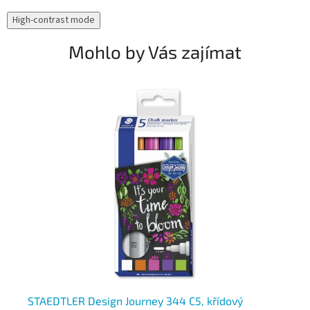
High-contrast mode
Mohlo by Vás zajímat
STAEDTLER Design Journey 344 C5, křídový
UN