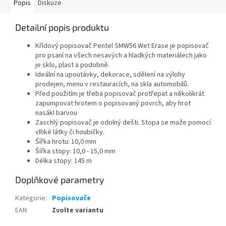
Popis
Diskuze
Detailní popis produktu
Křídový popisovač Pentel SMW56 Wet Erase je popisovač
pro psaní na všech nesavých a hladkých materiálech jako
je sklo, plast a podobně.
Ideální na upoutávky, dekorace, sdělení na výlohy
prodejen, menu v restauracích, na skla automobilů.
Před použitím je třeba popisovač protřepat a několikrát
zapumpovat hrotem o popisovaný povrch, aby hrot
nasákl barvou
Zaschlý popisovač je odolný dešti. Stopa se maže pomocí
vlhké látky či houbičky.
Šířka hrotu: 10,0 mm
Šířka stopy: 10,0 - 15,0 mm
Délka stopy: 145 m
Doplňkové parametry
Kategorie
:
Popisovače
EAN
:
Zvolte variantu