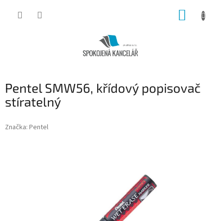
Přejít
NÁKUP
na
obsah
KOŠÍK
Pentel SMW56, křídový popisovač
stíratelný
Značka:
Pentel