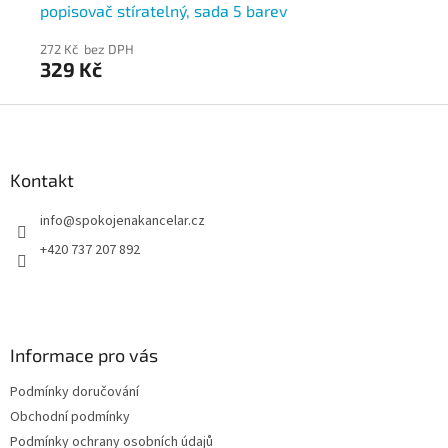
popisovač stíratelný, sada 5 barev
ku
272 Kč bez DPH
198
329 Kč
2
Z
á
p
a
Kontakt
t
info
@
spokojenakancelar.cz
í
+420 737 207 892
Informace pro vás
Podmínky doručování
Obchodní podmínky
Podmínky ochrany osobních údajů