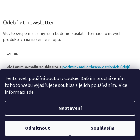
Odebírat newsletter
Vložte svůj e-mail a my vám budeme zasílat informace o nových
produktech na našem e-shopu.
E-mail
Vložením e-mailu souhlasíte s
podmínkami ochrany osobních údajů
Tento web používá soubory cookie. Dalším procházením
PŘIHLÁSIT SE
tohoto webu vyjadřujete souhlas s jejich používáním.. Více
informací
zde
.
Nastavení
Vytvořil Shoptet
Odmítnout
Souhlasím
Copyright 2026
Spokojená kancelář
. Všechna práva vyhrazena.