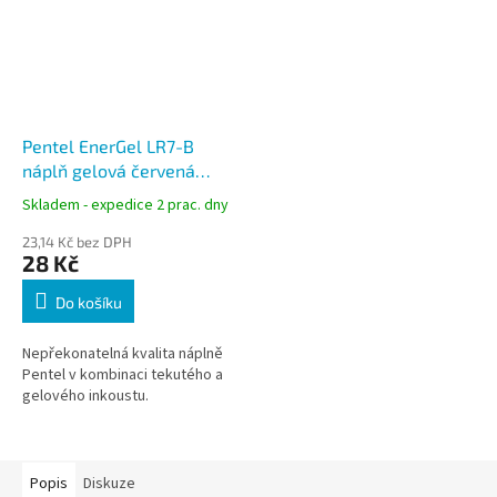
Pentel EnerGel LR7-B
náplň gelová červená
0,7mm, silný hrot
Skladem - expedice 2 prac. dny
23,14 Kč bez DPH
28 Kč
Do košíku
Nepřekonatelná kvalita náplně
Pentel v kombinaci tekutého a
gelového inkoustu.
Popis
Diskuze