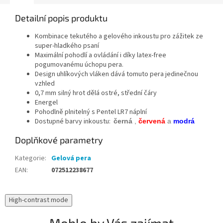
Detailní popis produktu
Kombinace
tekutého a gelového inkoustu pro zážitek ze
super-hladkého psaní
Maximální pohodlí a ovládání i díky latex-free
pogumovanému úchopu pera.
Design uhlíkových vláken dává tomuto pera jedinečnou
vzhled
0,7 mm silný hrot dělá ostré, střední čáry
Energel
Pohodlně plnitelný s Pentel LR7 náplní
Dostupné barvy inkoustu:
černá
,
červená
a
modrá
Doplňkové parametry
Kategorie
:
Gelová pera
EAN
:
072512238677
High-contrast mode
Mohlo by Vás zajímat