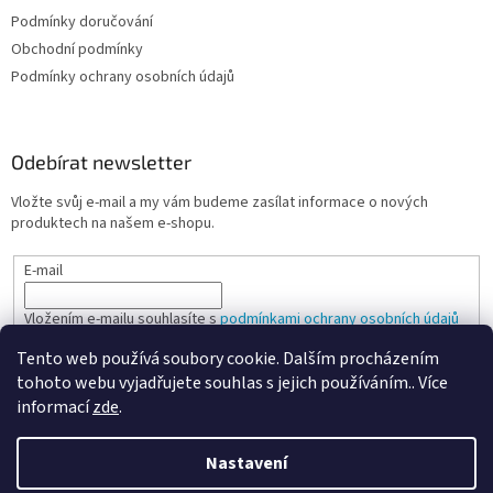
Podmínky doručování
Obchodní podmínky
Podmínky ochrany osobních údajů
Odebírat newsletter
Vložte svůj e-mail a my vám budeme zasílat informace o nových
produktech na našem e-shopu.
E-mail
Vložením e-mailu souhlasíte s
podmínkami ochrany osobních údajů
Tento web používá soubory cookie. Dalším procházením
PŘIHLÁSIT SE
tohoto webu vyjadřujete souhlas s jejich používáním.. Více
informací
zde
.
Nastavení
Vytvořil Shoptet