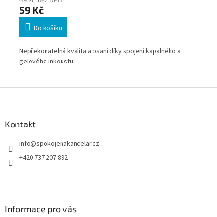
59 Kč
58
Do košíku
Nepřekonatelná kvalita a psaní díky spojení kapalného a
Nep
gelového inkoustu.
gel
Z
á
p
a
Kontakt
t
info
@
spokojenakancelar.cz
í
+420 737 207 892
Informace pro vás