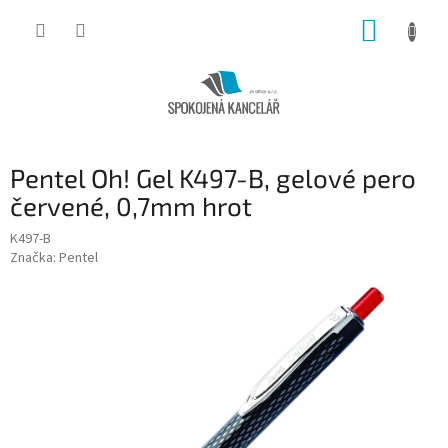
Přejít
NÁKUP
na
obsah
KOŠÍK
Pentel Oh! Gel K497-B, gelové pero
červené, 0,7mm hrot
K497-B
Značka:
Pentel