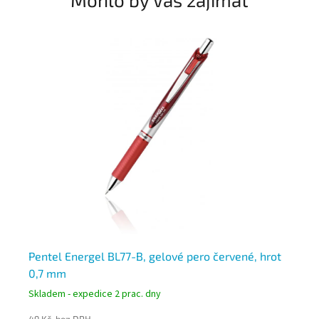
Pentel Energel BL77-B, gelové pero červené, hrot
Pe
0,7 mm
m
Skladem - expedice 2 prac. dny
Skl
49 Kč bez DPH
48