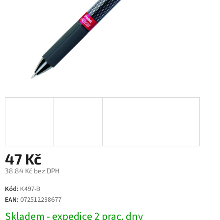
47 Kč
38,84 Kč bez DPH
Měrná
Kód:
K497-B
cena:
EAN:
072512238677
Skladem - expedice 2 prac. dny