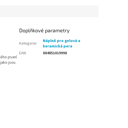
Doplňkové parametry
Náplně pro gelová a
Kategorie
:
keramická pera
EAN
:
884851019998
kého psaní
jako jsou