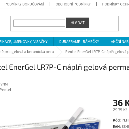
PODMÍNKY DORUČOVÁNÍ
OBCHODNÍ PODMÍNKY
PODMÍNKY OCHR
HLEDAT
IFIKACE, JMENOVKY, VISAČKY
DURAFRAME - RÁMEČKY
AKČNÍ NAB
ně pro gelová a keramická pera
Pentel EnerGel LR7P-C náplň gelová 
tel EnerGel LR7P-C náplň gelová perm
77NM
Pentel
36 
29,75 Kč
Měrná
Kód:
PEH
cena:
EAN:
884