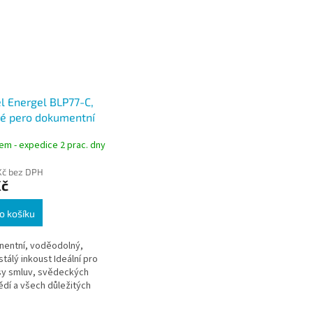
l Energel BLP77-C,
é pero dokumentní
é, hrot 0,7mm
em - expedice 2 prac. dny
Kč bez DPH
Kč
o košíku
entní, voděodolný,
stálý inkoust Ideální pro
sy smluv, svědeckých
dí a všech důležitých
ntů . Certifikováno
DIN ISO 27668-2:pro