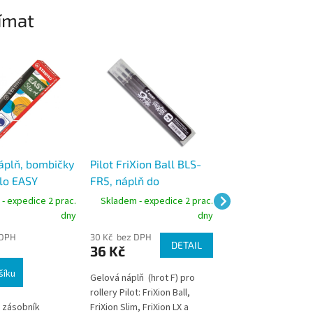
ímat
áplň, bombičky
Pilot FriXion Ball BLS-
Pilot mikro nápl
ilo EASY
FR5, náplň do
do gelového per
 medium
gumovacích rollerů,
modrá
- expedice 2 prac.
Skladem - expedice 2 prac.
Skladem - expedic
odrá, 3ks
tenký hrot F 0,5 mm
dny
dny
 DPH
30 Kč bez DPH
36 Kč bez DPH
DETAIL
36 Kč
44 Kč
šíku
Do košíku
Gelová náplň (hrot F) pro
rollery Pilot: FriXion Ball,
 zásobník
FriXion Slim, FriXion LX a
Náplň do gelového p