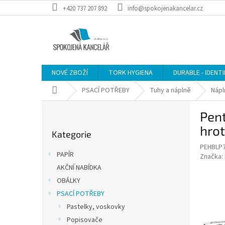
Přejít
+420 737 207 892
info@spokojenakancelar.cz
na
obsah
NOVÉ ZBOŽÍ
TORK HYGIENA
DURABLE - IDENT
Domů
PSACÍ POTŘEBY
Tuhy a náplně
Nápl
P
Pen
o
Přeskočit
s
hrot
Kategorie
kategorie
t
PEHBLP
r
PAPÍR
Značka:
a
AKČNÍ NABÍDKA
n
OBÁLKY
n
í
PSACÍ POTŘEBY
p
Pastelky, voskovky
a
Popisovače