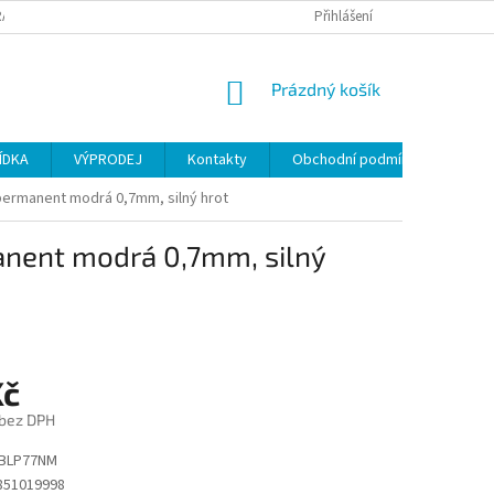
ANY OSOBNÍCH ÚDAJŮ
Přihlášení
NÁKUPNÍ
Prázdný košík
KOŠÍK
ÍDKA
VÝPRODEJ
Kontakty
Obchodní podmínky
permanent modrá 0,7mm, silný hrot
anent modrá 0,7mm, silný
Kč
 bez DPH
BLP77NM
851019998