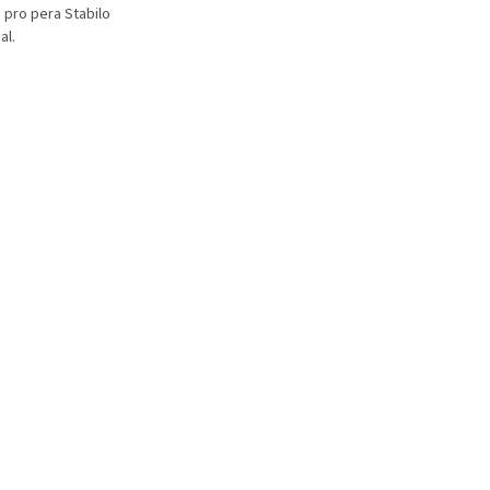
 pro pera Stabilo
FriXion Clicker.
Maica. Šíře stopy 0
al.