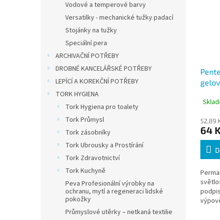
Vodové a temperové barvy
Versatilky - mechanické tužky padací
Stojánky na tužky
Speciální pera
ARCHIVAČNÍ POTŘEBY
DROBNÉ KANCELÁŘSKÉ POTŘEBY
Pente
LEPÍCÍ A KOREKČNÍ POTŘEBY
gelov
modr
TORK HYGIENA
Sklad
Tork Hygiena pro toalety
Tork Průmysl
52,89 
64 
Tork zásobníky
Tork Ubrousky a Prostírání
D
Tork Zdravotnictví
Tork Kuchyně
Perman
světlo
Peva Profesionální výrobky na
podpi
ochranu, mytí a regeneraci lidské
pokožky
výpově
dokume
Průmyslové utěrky – netkaná textilie
podle 