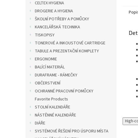
CELTEX HYGIENA
archivní
DROGERIE A HYGIENA
Popi
ŠKOLNÍ POTŘEBY A POMŮCKY
KANCELÁŘSKÁ TECHNIKA
Det
TISKOPISY
TONEROVÉ A INKOUSTOVÉ CARTRIDGE
TABULE A PREZENTAČNÍ KOMPLETY
ERGONOMIE
BALÍCÍ MATERIÁL
DURAFRAME - RÁMEČKY
OBČERSTVENÍ
OCHRANNÉ PRACOVNÍ POMŮCKY
Favorite Products
STOLNÍ KALENDÁŘE
NÁSTĚNNÉ KALENDÁŘE
High-c
DIÁŘE
SYSTÉMOVÉ ŘEŠENÍ PRO ÚSPORU MÍSTA