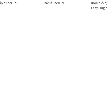
áplň EnerGel.
náplň EnerGel.
(bombička)
Easy Origin