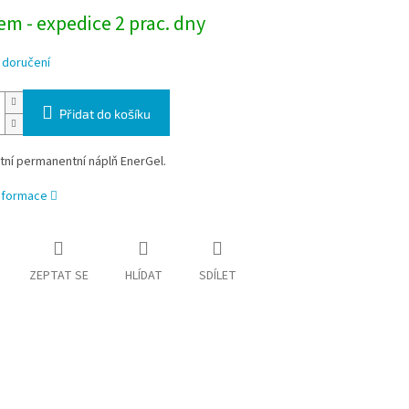
m - expedice 2 prac. dny
 doručení
Přidat do košíku
ní permanentní náplň EnerGel.
informace
ZEPTAT SE
HLÍDAT
SDÍLET