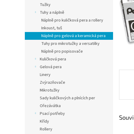
n
Tužky
e
Tuhy a náplně
l
Náplně pro kuličková pera a rollery
Inkoust, tuš
Náplně pro gelová a keramická pera
Tuhy pro mikrotužky a versatilky
Náplně pro popisovače
Kuličková pera
Gelová pera
Linery
Zvýrazňovače
Mikrotužky
Sady kuličkových a plnících per
Ořezávátka
Psací potřeby
Souvi
Křídy
Rollery