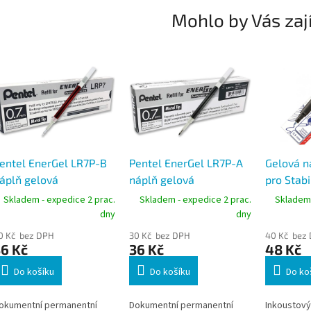
Mohlo by Vás zaj
entel EnerGel LR7P-B
Pentel EnerGel LR7P-A
Gelová n
áplň gelová
náplň gelová
pro Stab
ermanent červená
permanent černá
original
Skladem - expedice 2 prac.
Skladem - expedice 2 prac.
Skladem 
,7mm, silný hrot
0,7mm, silný hrot
0,5mm, m
dny
dny
0 Kč bez DPH
30 Kč bez DPH
40 Kč bez
6 Kč
36 Kč
48 Kč
Do košíku
Do košíku
Do ko
okumentní permanentní
Dokumentní permanentní
Inkoustový