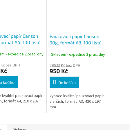
vací papír Canson
Pauzovací papír Canson
formát A4, 100 listů
90g, formát A3, 100 listů
em - expedice 2 prac. dny
Skladem - expedice 2 prac. dny
 Kč bez DPH
785,12 Kč bez DPH
 Kč
950 Kč
o košíku
Do košíku
 kvalitní pauzovací papír
Vysoce kvalitní pauzovací papír
ch, formát A4, 210 x 297
v arších, formát A3, 420 x 297
mm.