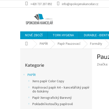
Přejít
+420 737 207 892
info@spokojenakancelar.cz
na
obsah
NOVÉ ZBOŽÍ
TORK HYGIENA
DURABLE - IDENT
Domů
PAPÍR
Papír Pauzovací
Formáty
P
Pauz
o
Přeskočit
s
Značka:
Kategorie
kategorie
t
r
PAPÍR
a
Xero papír Color Copy
n
Kopírovací papír A4 – kancelářský papír
n
do tiskárny
í
Papír Xerografický Barevný
p
Pokladní kotoučky papírové
a