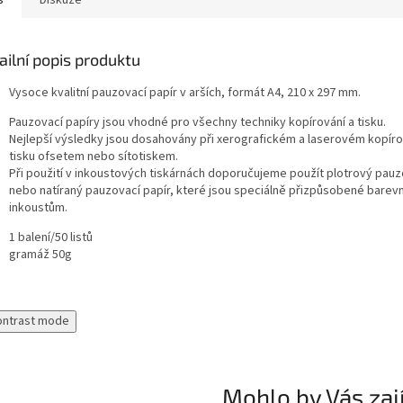
s
Diskuze
ailní popis produktu
Vysoce kvalitní pauzovací papír v arších, formát A4, 210 x 297 mm.
Pauzovací papíry jsou vhodné pro všechny techniky kopírování a tisku.
Nejlepší výsledky jsou dosahovány při xerografickém a laserovém kopírov
tisku ofsetem nebo sítotiskem.
Při použití v inkoustových tiskárnách doporučujeme použít plotrový pauz
nebo natíraný pauzovací papír, které jsou speciálně přizpůsobené bare
inkoustům.
1 balení/50 listů
gramáž 50g
ontrast mode
Mohlo by Vás zaj