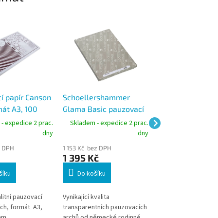
í papír Canson
Schoellershammer
Schoellershamm
mát A3, 100
Glama Basic pauzovací
Glama Basic pau
papír A3, balení 250
papír A4, balení
- expedice 2 prac.
Skladem - expedice 2 prac.
Skladem - expedic
listů, 90 g/m2
listů, 90 g/m2
dny
dny
z DPH
1 153 Kč bez DPH
574 Kč bez DPH
1 395 Kč
695 Kč
šíku
Do košíku
Do košíku
litní pauzovací
Vynikající kvalita
Vynikající kvalita
ích, formát A3,
transparentních pauzovacích
transparentních pau
mm.
archů od německé rodinné
archů od německé r