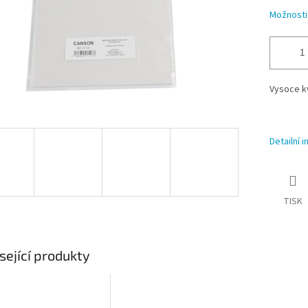
Možnosti
Vysoce kv
Detailní 
TISK
sející produkty