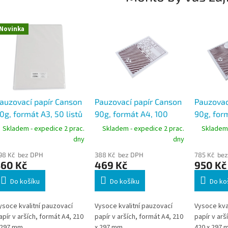
Novinka
auzovací papír Canson
Pauzovací papír Canson
Pauzovac
0g, formát A3, 50 listů
90g, formát A4, 100
90g, for
listů
listů
Skladem - expedice 2 prac.
Skladem - expedice 2 prac.
Skladem 
dny
dny
98 Kč bez DPH
388 Kč bez DPH
785 Kč be
360 Kč
469 Kč
950 Kč
Do košíku
Do košíku
Do ko
ysoce kvalitní pauzovací
Vysoce kvalitní pauzovací
Vysoce kva
apír v arších, formát A4, 210
papír v arších, formát A4, 210
papír v arš
 297 mm.
x 297 mm.
420 x 297 