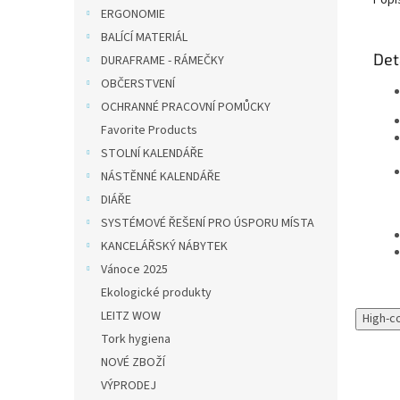
Popi
ERGONOMIE
BALÍCÍ MATERIÁL
Det
DURAFRAME - RÁMEČKY
OBČERSTVENÍ
OCHRANNÉ PRACOVNÍ POMŮCKY
Favorite Products
STOLNÍ KALENDÁŘE
NÁSTĚNNÉ KALENDÁŘE
DIÁŘE
SYSTÉMOVÉ ŘEŠENÍ PRO ÚSPORU MÍSTA
KANCELÁŘSKÝ NÁBYTEK
Vánoce 2025
Ekologické produkty
LEITZ WOW
High-c
Tork hygiena
NOVÉ ZBOŽÍ
VÝPRODEJ