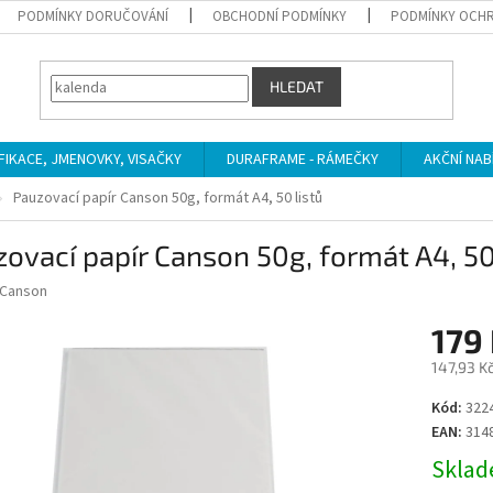
PODMÍNKY DORUČOVÁNÍ
OBCHODNÍ PODMÍNKY
PODMÍNKY OCHR
HLEDAT
IFIKACE, JMENOVKY, VISAČKY
DURAFRAME - RÁMEČKY
AKČNÍ NAB
Pauzovací papír Canson 50g, formát A4, 50 listů
ovací papír Canson 50g, formát A4, 50
Canson
179
147,93 K
Měrná
Kód:
322
cena:
EAN:
314
Sklade