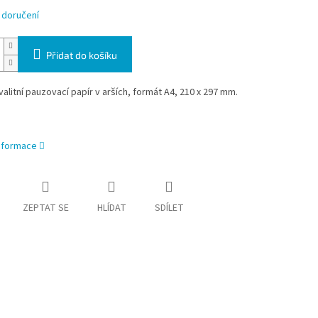
 doručení
Přidat do košíku
alitní pauzovací papír v arších, formát A4, 210 x 297 mm.
informace
ZEPTAT SE
HLÍDAT
SDÍLET