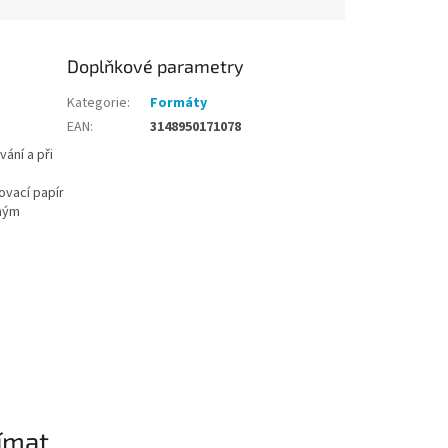
Doplňkové parametry
Kategorie
:
Formáty
EAN
:
3148950171078
ání a při
ovací papír
vným
ímat