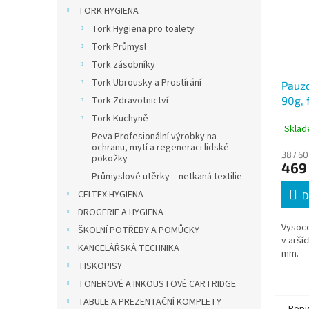
TORK HYGIENA
Tork Hygiena pro toalety
Tork Průmysl
Tork zásobníky
Tork Ubrousky a Prostírání
Pauzo
Tork Zdravotnictví
90g, 
Tork Kuchyně
Sklad
Peva Profesionální výrobky na
ochranu, mytí a regeneraci lidské
387,60
pokožky
469
Průmyslové utěrky – netkaná textilie
CELTEX HYGIENA
D
DROGERIE A HYGIENA
Vysoce
ŠKOLNÍ POTŘEBY A POMŮCKY
v arší
KANCELÁŘSKÁ TECHNIKA
mm.
TISKOPISY
TONEROVÉ A INKOUSTOVÉ CARTRIDGE
TABULE A PREZENTAČNÍ KOMPLETY