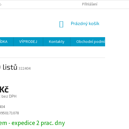
ANY OSOBNÍCH ÚDAJŮ
Přihlášení
NÁKUPNÍ
Prázdný košík
KOŠÍK
ÍDKA
VÝPRODEJ
Kontakty
Obchodní podmínky
 listů
322404
 Kč
č bez DPH
404
8950171078
m - expedice 2 prac. dny