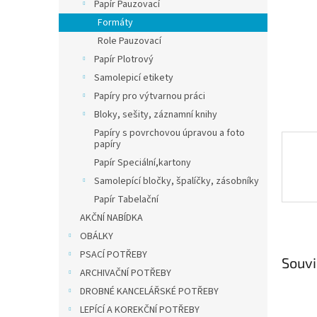
n
Papír Pauzovací
e
Formáty
l
Role Pauzovací
Papír Plotrový
Samolepicí etikety
Papíry pro výtvarnou práci
Bloky, sešity, záznamní knihy
Papíry s povrchovou úpravou a foto
papíry
Papír Speciální,kartony
Samolepící bločky, špalíčky, zásobníky
Papír Tabelační
AKČNÍ NABÍDKA
OBÁLKY
PSACÍ POTŘEBY
Souvi
ARCHIVAČNÍ POTŘEBY
DROBNÉ KANCELÁŘSKÉ POTŘEBY
LEPÍCÍ A KOREKČNÍ POTŘEBY