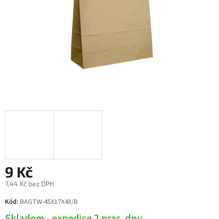
9 Kč
7,44 Kč bez DPH
Měrná
Kód:
BAGTW-45X17X48/B
cena:
Skladem - expedice 2 prac. dny