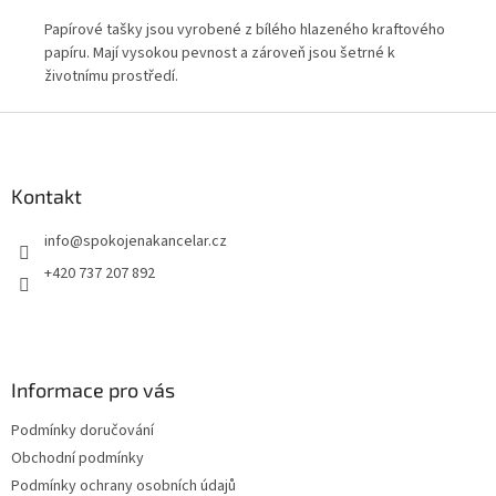
ho
Papírové tašky jsou vyrobené z bílého hlazeného kraftového
Dvo
ho
papíru. Mají vysokou pevnost a zároveň jsou šetrné k
pap
životnímu prostředí.
mat
kří
Z
Je
pře
á
sta
p
a
Kontakt
t
info
@
spokojenakancelar.cz
í
+420 737 207 892
Informace pro vás
Podmínky doručování
Obchodní podmínky
Podmínky ochrany osobních údajů