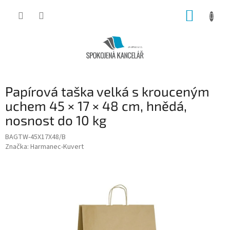
Přejít
NÁKUP
na
obsah
KOŠÍK
Papírová taška velká s krouceným
uchem 45 × 17 × 48 cm, hnědá,
nosnost do 10 kg
BAGTW-45X17X48/B
Značka:
Harmanec-Kuvert