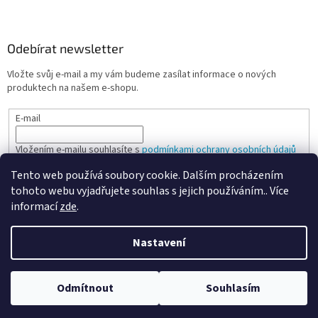
Odebírat newsletter
Vložte svůj e-mail a my vám budeme zasílat informace o nových
produktech na našem e-shopu.
E-mail
Vložením e-mailu souhlasíte s
podmínkami ochrany osobních údajů
Tento web používá soubory cookie. Dalším procházením
PŘIHLÁSIT SE
tohoto webu vyjadřujete souhlas s jejich používáním.. Více
informací
zde
.
Nastavení
Vytvořil Shoptet
Odmítnout
Souhlasím
Copyright 2026
Spokojená kancelář
. Všechna práva vyhrazena.