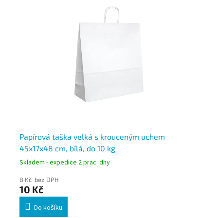
 12
Papírová taška velká s krouceným uchem
Pa
45x17x48 cm, bílá, do 10 kg
Skladem - expedice 2 prac. dny
Skl
8 Kč bez DPH
12 
10 Kč
14
Do košíku