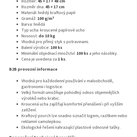
Rozměr:
45 × 17 × 48 cm
Rozměr dna:
45 × 17 cm
Materiál: hnědý kraftový papír
Gramáž:
100 g/m²
Barva: hnědá
Typ ucha: kroucené papírové ucho
Nosnost:
do 10 kg
Vhodná pro přímý styk s potravinami.
Balení výrobce:
100 ks
Minimální objednací množství:
100 ks
a jeho násobky.
Cena je uvedena za
1 ks
.
B2B provozní informace
Vhodná pro každodenní používání v maloobchodě,
gastronomii i logistice.
Velký formát umožňuje pohodlný odnos objemnějších
výrobků nebo krabic.
Kroucená ucha zajišťují komfortní přenášení i při vyšším
zatížení.
Kraftový povrch lze snadno označit logem, razítkem nebo
reklamní samolepkou.
Ekologické řešení nahrazující plastové odnosné tašky.