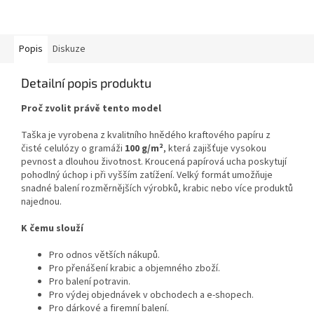
prostředí.
Popis
Diskuze
Detailní popis produktu
Proč zvolit právě tento model
Taška je vyrobena z kvalitního hnědého kraftového papíru z
čisté celulózy o gramáži
100 g/m²
, která zajišťuje vysokou
pevnost a dlouhou životnost. Kroucená papírová ucha poskytují
pohodlný úchop i při vyšším zatížení. Velký formát umožňuje
snadné balení rozměrnějších výrobků, krabic nebo více produktů
najednou.
K čemu slouží
Pro odnos větších nákupů.
Pro přenášení krabic a objemného zboží.
Pro balení potravin.
Pro výdej objednávek v obchodech a e-shopech.
Pro dárkové a firemní balení.