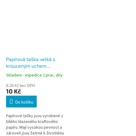
Papírová taška velká s
krouceným uchem
45x17x48 cm, bílá, do 10
Skladem - expedice 2 prac. dny
kg
8,26 Kč bez DPH
10 Kč
Do košíku
Papírové tašky jsou vyrobené z
bílého hlazeného kraftového
papíru. Mají vysokou pevnost a
zároveň jsou šetrné k životnímu