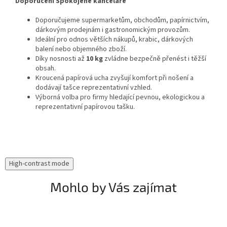
Doporučení Spokojené kanceláře
Doporučujeme supermarketům, obchodům, papírnictvím,
dárkovým prodejnám i gastronomickým provozům.
Ideální pro odnos větších nákupů, krabic, dárkových
balení nebo objemného zboží.
Díky nosnosti až
10 kg
zvládne bezpečně přenést i těžší
obsah.
Kroucená papírová ucha zvyšují komfort při nošení a
dodávají tašce reprezentativní vzhled.
Výborná volba pro firmy hledající pevnou, ekologickou a
reprezentativní papírovou tašku.
High-contrast mode
Mohlo by Vás zajímat