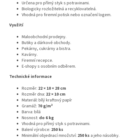
Určena pro přímý styk s potravinami.
Biologicky rozložitelná a recyklovatelná.
Vhodná pro firemní potisk nebo označení logem.
Využití
Maloobchodní prodejny.
Butiky a dárkové obchody.
Pekárny, cukrárny a bistra.
Kavárny.
Firemní recepce.
E-shopy s osobním odběrem.
Technické informace
Rozměr:
22 × 10 × 28 cm
Rozměr dna:
22 × 10 cm
Materiál: bílý kraftový papír
Gramáž:
70 g/m²
Barva: bílá
Nosnost:
do 6 kg
Vhodná pro přímý styk s potravinami.
Balení výrobce:
250 ks
Minimální objednací množství:
250 ks
a jeho násobky.