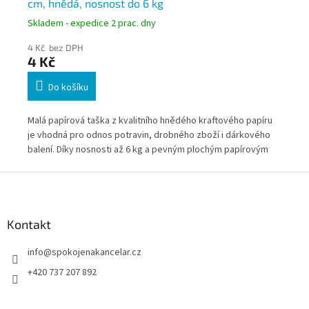
cm, hnědá, nosnost do 6 kg
20
Skladem - expedice 2 prac. dny
Skl
4 Kč bez DPH
5 K
4 Kč
6 
Do košíku
ena
Malá papírová taška z kvalitního hnědého kraftového papíru
Vel
ých
je vhodná pro odnos potravin, drobného zboží i dárkového
urč
 5
balení. Díky nosnosti až 6 kg a pevným plochým papírovým
cuk
e,
uchům představuje ekologickou alternativu k plastovým
nos
Z
o
taškám. Je určena také pro přímý styk s potravinami a
ide
á
každodenní použití.
Je 
p
a
Kontakt
t
info
@
spokojenakancelar.cz
í
+420 737 207 892