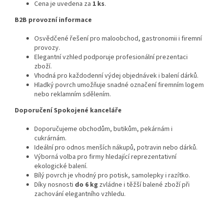
Cena je uvedena za
1 ks
.
B2B provozní informace
Osvědčené řešení pro maloobchod, gastronomii i firemní
provozy.
Elegantní vzhled podporuje profesionální prezentaci
zboží.
Vhodná pro každodenní výdej objednávek i balení dárků.
Hladký povrch umožňuje snadné označení firemním logem
nebo reklamním sdělením.
Doporučení Spokojené kanceláře
Doporučujeme obchodům, butikům, pekárnám i
cukrárnám.
Ideální pro odnos menších nákupů, potravin nebo dárků.
Výborná volba pro firmy hledající reprezentativní
ekologické balení.
Bílý povrch je vhodný pro potisk, samolepky i razítko.
Díky nosnosti
do 6 kg
zvládne i těžší balené zboží při
zachování elegantního vzhledu.