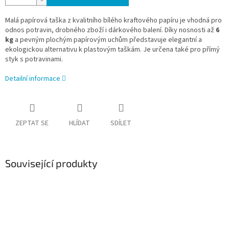
Malá papírová taška z kvalitního bílého kraftového papíru je vhodná pro
odnos potravin, drobného zboží i dárkového balení. Díky nosnosti až
6
kg
a pevným plochým papírovým uchům představuje elegantní a
ekologickou alternativu k plastovým taškám. Je určena také pro přímý
styk s potravinami.
Detailní informace
ZEPTAT SE
HLÍDAT
SDÍLET
Související produkty