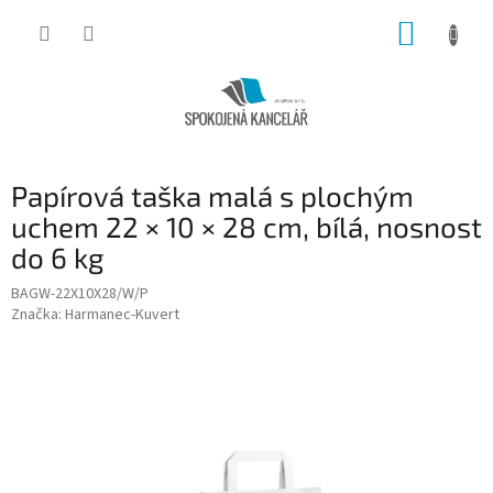
Přejít
NÁKUP
na
obsah
KOŠÍK
Papírová taška malá s plochým
uchem 22 × 10 × 28 cm, bílá, nosnost
do 6 kg
BAGW-22X10X28/W/P
Značka:
Harmanec-Kuvert