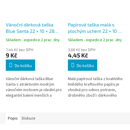
Vánoční dárková taška
Papírová taška malá s
Blue Santa 22 × 10 × 28
plochým uchem 22 × 10 ×
cm, modrý vánoční motiv,
28 cm, hnědá, nosnost do
Skladem - expedice 2 prac. dny
Skladem - expedice 2 prac. dny
ploché ucho
6 kg
7,44 Kč bez DPH
3,68 Kč bez DPH
9 Kč
4,45 Kč
Do košíku
Do košíku
Vánoční dárková taška Blue
Malá papírová taška z kvalitního
Santa s atraktivním modrým
hnědého kraftového papíru je
vánočním motivem je ideální pro
vhodná pro odnos potravin,
elegantní balení menších a
drobného zboží i dárkového
středně velkých dárků. Pevný
balení. Díky nosnosti až 6 kg a
bílý kraftový papír, plochá...
pevným plochým papírovým...
Popis
Diskuze