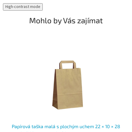
High-contrast mode
Mohlo by Vás zajímat
×
Papírová taška malá s plochým uchem 22 × 10 × 28
Pa