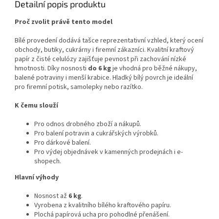
Detailní popis produktu
Proč zvolit právě tento model
Bílé provedení dodává tašce reprezentativní vzhled, který ocení
obchody, butiky, cukrárny i firemní zákazníci. Kvalitní kraftový
papír z čisté celulózy zajišťuje pevnost při zachování nízké
hmotnosti. Díky nosnosti
do 6 kg
je vhodná pro běžné nákupy,
balené potraviny i menší krabice. Hladký bílý povrch je ideální
pro firemní potisk, samolepky nebo razítko.
K čemu slouží
Pro odnos drobného zboží a nákupů.
Pro balení potravin a cukrářských výrobků.
Pro dárkové balení.
Pro výdej objednávek v kamenných prodejnách i e-
shopech.
Hlavní výhody
Nosnost až
6 kg
.
Vyrobena z kvalitního bílého kraftového papíru.
Plochá papírová ucha pro pohodlné přenášení.