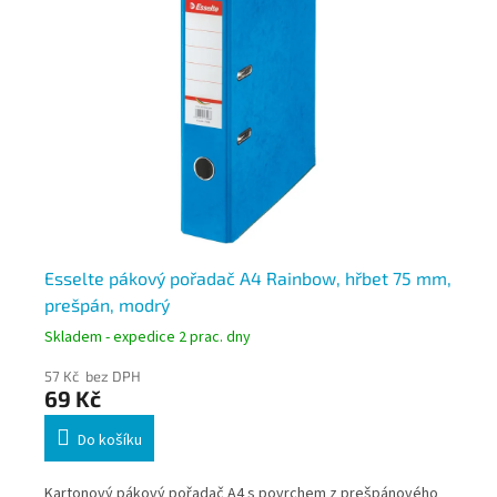
mm,
Esselte pákový pořadač A4 Rainbow, hřbet 75 mm,
Es
prešpán, modrý
mm
Skladem - expedice 2 prac. dny
Skl
57 Kč bez DPH
57
69 Kč
6
Do košíku
ho
Kartonový pákový pořadač A4 s povrchem z prešpánového
Ka