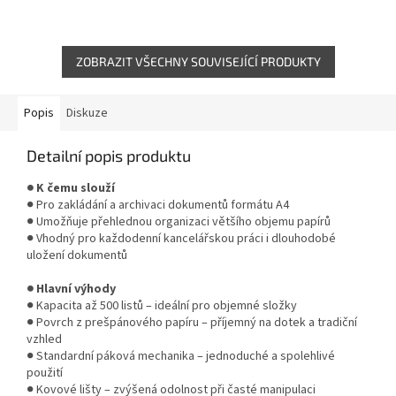
konstrukce a kovové prvky
konstrukce a kovové prvky
zajišťují dlouhou životnost i při...
zajišťují dlouhou životnost i při...
ZOBRAZIT VŠECHNY SOUVISEJÍCÍ PRODUKTY
Popis
Diskuze
Detailní popis produktu
● K čemu slouží
● Pro zakládání a archivaci dokumentů formátu A4
● Umožňuje přehlednou organizaci většího objemu papírů
● Vhodný pro každodenní kancelářskou práci i dlouhodobé
uložení dokumentů
● Hlavní výhody
● Kapacita až 500 listů – ideální pro objemné složky
● Povrch z prešpánového papíru – příjemný na dotek a tradiční
vzhled
● Standardní páková mechanika – jednoduché a spolehlivé
použití
● Kovové lišty – zvýšená odolnost při časté manipulaci