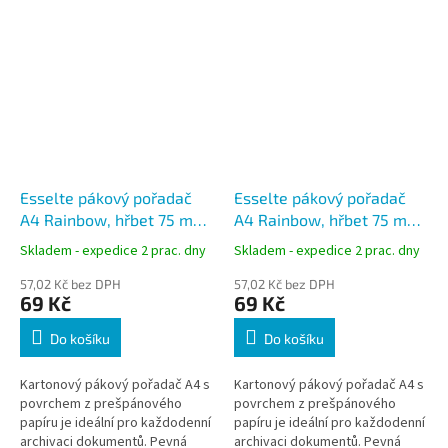
Esselte pákový pořadač
Esselte pákový pořadač
A4 Rainbow, hřbet 75 mm,
A4 Rainbow, hřbet 75 mm,
prešpán, zelený
prešpán, modrý
Skladem - expedice 2 prac. dny
Skladem - expedice 2 prac. dny
57,02 Kč bez DPH
57,02 Kč bez DPH
69 Kč
69 Kč
Do košíku
Do košíku
Kartonový pákový pořadač A4 s
Kartonový pákový pořadač A4 s
povrchem z prešpánového
povrchem z prešpánového
papíru je ideální pro každodenní
papíru je ideální pro každodenní
archivaci dokumentů. Pevná
archivaci dokumentů. Pevná