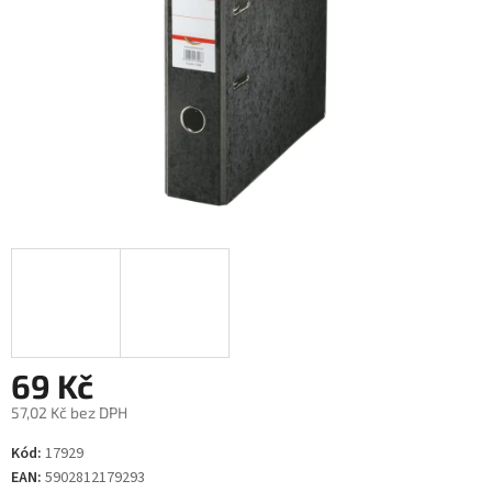
69 Kč
57,02 Kč bez DPH
Měrná
Kód:
17929
cena:
EAN:
5902812179293