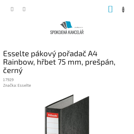
Přejít
NÁKUP
na
obsah
KOŠÍK
Esselte pákový pořadač A4
Rainbow, hřbet 75 mm, prešpán,
černý
17929
Značka:
Esselte