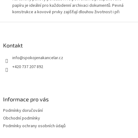
vná
papíru je ideální pro každodenní archivaci dokumentů. Pevná
ide
konstrukce a kovové prvky zajišťují dlouhou životnost i při
Kom
ti.
častém používání. Vhodný pro kanceláře, školy i domácnosti.
kan
Z
do
á
p
a
Kontakt
t
info
@
spokojenakancelar.cz
í
+420 737 207 892
Informace pro vás
Podmínky doručování
Obchodní podmínky
Podmínky ochrany osobních údajů