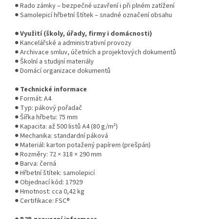
● Rado zámky – bezpečné uzavření i při plném zatížení
● Samolepicí hřbetní štítek – snadné označení obsahu
● Využití (školy, úřady, firmy i domácnosti)
● Kancelářské a administrativní provozy
● Archivace smluv, účetních a projektových dokumentů
● Školní a studijní materiály
● Domácí organizace dokumentů
● Technické informace
● Formát: A4
● Typ: pákový pořadač
● Šířka hřbetu: 75 mm
● Kapacita: až 500 listů A4 (80 g/m²)
● Mechanika: standardní páková
● Materiál: karton potažený papírem (prešpán)
● Rozměry: 72 × 318 × 290 mm
● Barva: černá
● Hřbetní štítek: samolepicí
● Objednací kód: 17929
● Hmotnost: cca 0,42 kg
● Certifikace: FSC®