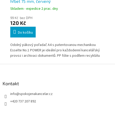
hřbet 75 mm, červený
A4
Skladem - expedice 2 prac. dny
Skl
99 Kč bez DPH
99
120 Kč
1
Do košíku
Ko
Odolný pákový pořadač A4 s patentovanou mechanikou
Ess
u
Esselte No.1 POWER je ideální pro každodenní kancelářský
pro
provoz i archivaci dokumentů. PP fólie s podílem recyklátu
odo
my,
zajišťuje dlouhou životnost a snadnou údržbu. Vhodný pro
do
Z
firmy, školy i domácnosti.
á
p
a
Kontakt
t
info
@
spokojenakancelar.cz
í
+420 737 207 892