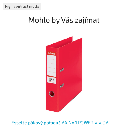
High-contrast mode
Mohlo by Vás zajímat
Esselte pákový pořadač A4 No.1 POWER VIVIDA,
Es