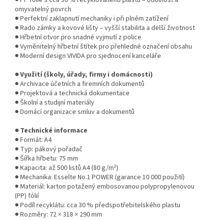
omyvatelný povrch
● Perfektní zaklapnutí mechaniky i při plném zatížení
● Rado zámky a kovové lišty – vyšší stabilita a delší životnost
● Hřbetní otvor pro snadné vyjmutí z police
● Vyměnitelný hřbetní štítek pro přehledné označení obsahu
● Moderní design VIVIDA pro sjednocení kanceláře
● Využití (školy, úřady, firmy i domácnosti)
● Archivace účetních a firemních dokumentů
● Projektová a technická dokumentace
● Školní a studijní materiály
● Domácí organizace smluv a dokumentů
● Technické informace
● Formát: A4
● Typ: pákový pořadač
● Šířka hřbetu: 75 mm
● Kapacita: až 500 listů A4 (80 g/m²)
● Mechanika: Esselte No.1 POWER (garance 10 000 použití)
● Materiál: karton potažený embosovanou polypropylenovou
(PP) fólií
● Podíl recyklátu: cca 30 % předspotřebitelského plastu
● Rozměry: 72 × 318 × 290 mm