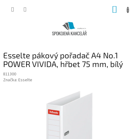
Přejít
NÁKUP
na
obsah
KOŠÍK
Esselte pákový pořadač A4 No.1
POWER VIVIDA, hřbet 75 mm, bílý
811300
Značka:
Esselte