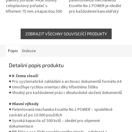
pákový pořadač A4 je odolný
patentovanou mechanikou
celoplastový pořadač s
Esselte No.1 POWER je ideální
hřbetem 75 mm a kapacitou 500
pro každodenní kancelářský
listů. Je potažen omyvatelnou
provoz i archivaci dokumentů.
PP fólií s 30 % recyklovaného
PP fólie s podílem recyklátu
plastu a...
zajišťuje...
ZOBRAZIT VŠECHNY SOUVISEJÍCÍ PRODUKTY
Popis
Diskuze
Detailní popis produktu
● K čemu slouží
● Pro systematické zakládání a archivaci dokumentů formátu A4
● Umožňuje rychlou orientaci díky hřbetnímu štítku
● Vhodný pro každodenní práci i dlouhodobé uložení dokumentů
● Hlavní výhody
● Patentovaná mechanika Esselte No.1 POWER – spolehlivé
zavírání až po 10 000 použitích
● Vysoká kapacita až 500 listů – ideální pro objemné
dokumentace
● PP fólie s cca 30 % recyklovaného plastu – odolnost a