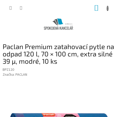
Přejít
NÁKUP
na
obsah
KOŠÍK
Paclan Premium zatahovací pytle na
odpad 120 l, 70 × 100 cm, extra silné
39 µ, modré, 10 ks
BPZ120
Značka:
PACLAN