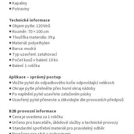
● Kapaliny
● Potraviny
Technické informace
● Objem pytle: 120 litrů
● Rozměr: 70 × 100 cm
● Tloušťka materiálu: 39 µ
● Materiál: polyethylen
● Barva: modrá
● Typ uzavření: zatahovací
● Počet kusů v balení: 10 ks
● Balení: 1 rolička
Aplikace – správný postup
● Vložte pytel do odpadkového koše odpovídající velikosti
● Okraje pytle přehněte přes horní okraj nádoby
● Po naplnění pytel uzavřete zatažením pásky
● Uzavřený pytel přeneste a zlikvidujte dle provozních předpisů
B2B provozní informace
● Cena je uvedena za 1 roličku
● Určeno pro kanceláře, úklidové služby a technické provozy
● Standardní spotřební materiál pro pravidelný odběr