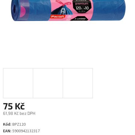
75 Kč
61,98 Kč bez DPH
Měrná
Kód:
BPZ120
cena:
EAN:
5900942132317