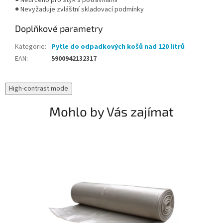
● Neurčeno pro styk s potravinami
● Nevyžaduje zvláštní skladovací podmínky
Doplňkové parametry
Kategorie
:
Pytle do odpadkových košů nad 120 litrů
EAN
:
5900942132317
High-contrast mode
Mohlo by Vás zajímat