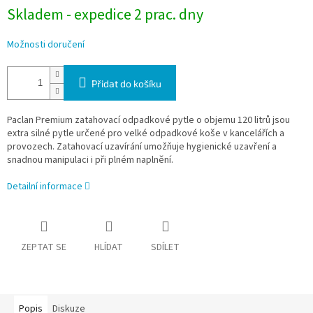
Skladem - expedice 2 prac. dny
Možnosti doručení
Přidat do košíku
Paclan Premium zatahovací odpadkové pytle o objemu 120 litrů jsou
extra silné pytle určené pro velké odpadkové koše v kancelářích a
provozech. Zatahovací uzavírání umožňuje hygienické uzavření a
snadnou manipulaci i při plném naplnění.
Detailní informace
ZEPTAT SE
HLÍDAT
SDÍLET
Popis
Diskuze