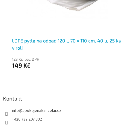
LDPE pytle na odpad 120 l, 70 × 110 cm, 40 µ, 25 ks
Ba
v roli
× 
123 Kč bez DPH
107
149 Kč
12
Z
á
p
a
Kontakt
t
info
@
spokojenakancelar.cz
í
+420 737 207 892