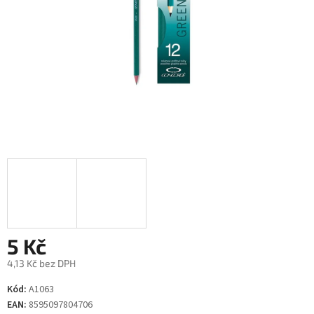
5 Kč
4,13 Kč bez DPH
Měrná
Kód:
A1063
cena:
EAN:
8595097804706