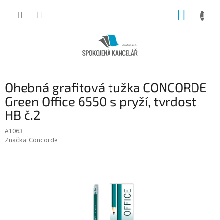
Přejít
NÁKUP
na
obsah
KOŠÍK
Ohebná grafitová tužka CONCORDE
Green Office 6550 s pryží, tvrdost
HB č.2
A1063
Značka:
Concorde