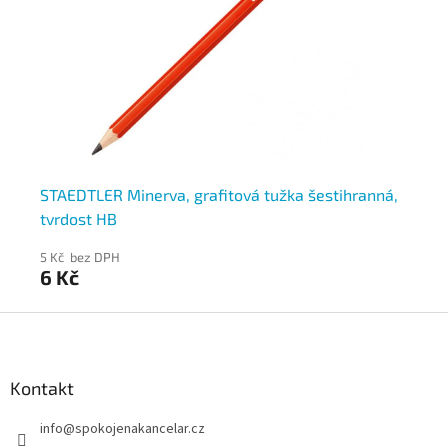
STAEDTLER Minerva, grafitová tužka šestihranná,
KO
tvrdost HB
tv
5 Kč bez DPH
4 
6 Kč
5 
Z
á
p
a
Kontakt
t
info
@
spokojenakancelar.cz
í