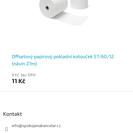
Offsetový papírový pokladní kotouček 57/60/12
Of
(návin 27m)
(n
9 Kč bez DPH
11 
11 Kč
13
Z
á
p
a
Kontakt
t
info
@
spokojenakancelar.cz
í