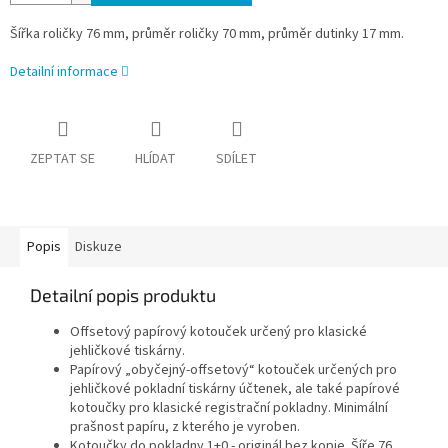
Šířka roličky 76 mm, průměr roličky 70 mm, průměr dutinky 17 mm.
Detailní informace
ZEPTAT SE
HLÍDAT
SDÍLET
Popis
Diskuze
Detailní popis produktu
Offsetový papírový kotouček určený pro klasické
jehličkové tiskárny.
Papírový „obyčejný-offsetový“ kotouček určených pro
jehličkové pokladní tiskárny účtenek, ale také papírové
kotoučky pro klasické registrační pokladny. Minimální
prašnost papíru, z kterého je vyroben.
Kotoučky do pokladny 1+0 - originál bez kopie. Šíře 76