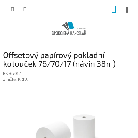
Přejít
NÁKUP
na
obsah
KOŠÍK
Offsetový papírový pokladní
kotouček 76/70/17 (návin 38m)
BK767017
Značka:
KRPA