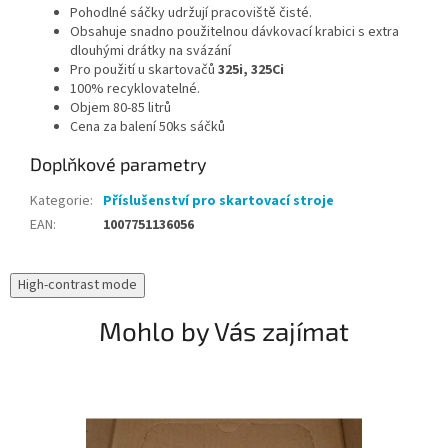
Pohodlné sáčky udržují pracoviště čisté.
Obsahuje snadno použitelnou dávkovací krabici s extra
dlouhými drátky na svázání
Pro použití u skartovačů
325i, 325Ci
100% recyklovatelné.
Objem 80-85 litrů
Cena za balení 50ks sáčků
Doplňkové parametry
Kategorie
:
Příslušenství pro skartovací stroje
EAN
:
1007751136056
High-contrast mode
Mohlo by Vás zajímat
N