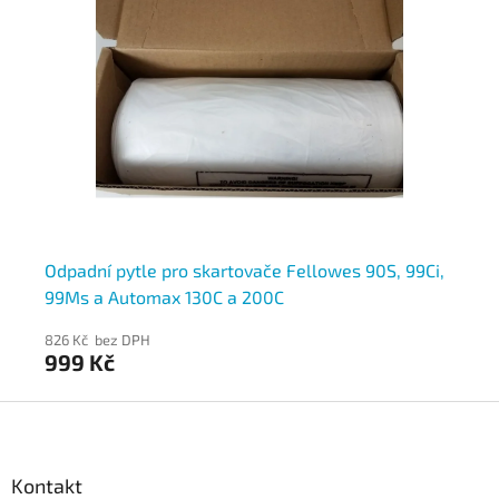
,
Odpadní pytle pro skartovače Fellowes 90S, 99Ci,
ID
99Ms a Automax 130C a 200C
24
826 Kč bez DPH
1 0
999 Kč
1 
Z
á
p
a
Kontakt