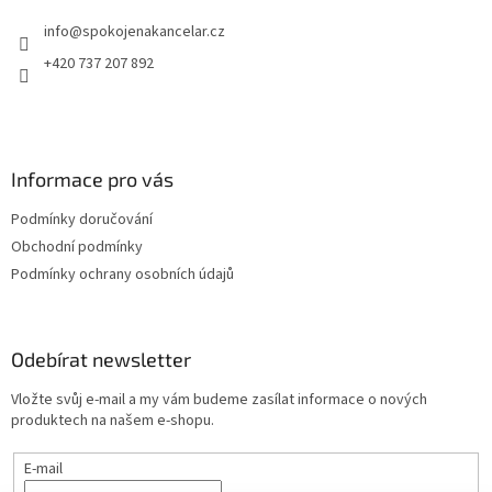
t
info
@
spokojenakancelar.cz
í
+420 737 207 892
Informace pro vás
Podmínky doručování
Obchodní podmínky
Podmínky ochrany osobních údajů
Odebírat newsletter
Vložte svůj e-mail a my vám budeme zasílat informace o nových
produktech na našem e-shopu.
E-mail