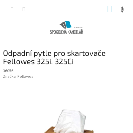
Přejít
NÁKUP
na
obsah
KOŠÍK
Odpadní pytle pro skartovače
Fellowes 325i, 325Ci
36056
Značka:
Fellowes