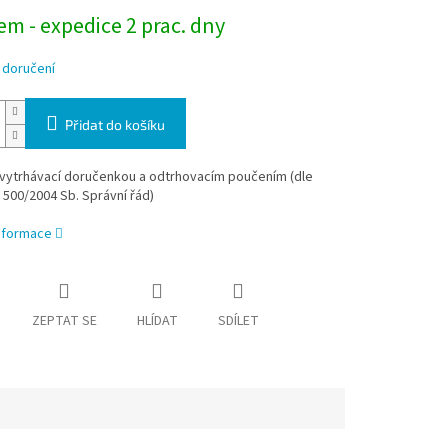
m - expedice 2 prac. dny
 doručení
Přidat do košíku
 vytrhávací doručenkou a odtrhovacím poučením (dle
 500/2004 Sb. Správní řád)
informace
ZEPTAT SE
HLÍDAT
SDÍLET