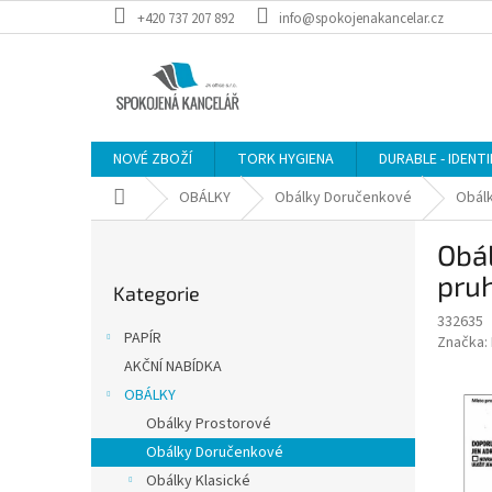
Přejít
+420 737 207 892
info@spokojenakancelar.cz
na
obsah
NOVÉ ZBOŽÍ
TORK HYGIENA
DURABLE - IDENT
Domů
OBÁLKY
Obálky Doručenkové
Obálk
P
Obál
o
Přeskočit
s
pruh
Kategorie
kategorie
t
332635
r
PAPÍR
Značka:
a
AKČNÍ NABÍDKA
n
OBÁLKY
n
í
Obálky Prostorové
p
Obálky Doručenkové
a
Obálky Klasické