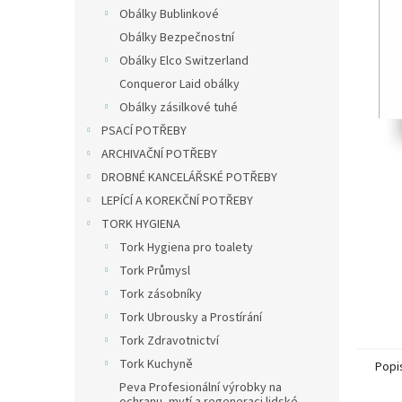
n
Obálky Bublinkové
e
Obálky Bezpečnostní
l
Obálky Elco Switzerland
Conqueror Laid obálky
Obálky zásilkové tuhé
PSACÍ POTŘEBY
ARCHIVAČNÍ POTŘEBY
DROBNÉ KANCELÁŘSKÉ POTŘEBY
LEPÍCÍ A KOREKČNÍ POTŘEBY
TORK HYGIENA
Tork Hygiena pro toalety
Tork Průmysl
Tork zásobníky
Tork Ubrousky a Prostírání
Tork Zdravotnictví
Tork Kuchyně
Popi
Peva Profesionální výrobky na