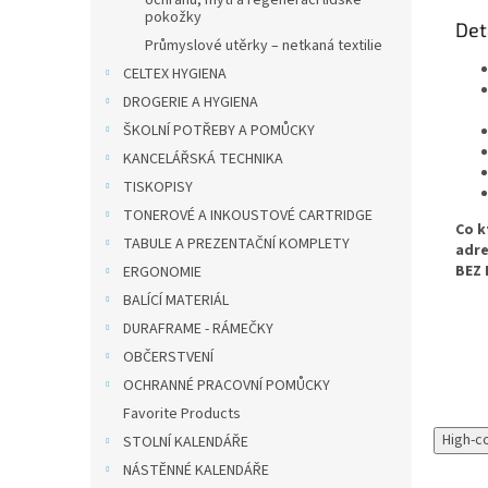
ochranu, mytí a regeneraci lidské
pokožky
Det
Průmyslové utěrky – netkaná textilie
CELTEX HYGIENA
DROGERIE A HYGIENA
ŠKOLNÍ POTŘEBY A POMŮCKY
KANCELÁŘSKÁ TECHNIKA
TISKOPISY
TONEROVÉ A INKOUSTOVÉ CARTRIDGE
Co k
TABULE A PREZENTAČNÍ KOMPLETY
adre
BEZ 
ERGONOMIE
BALÍCÍ MATERIÁL
DURAFRAME - RÁMEČKY
OBČERSTVENÍ
OCHRANNÉ PRACOVNÍ POMŮCKY
Favorite Products
High-c
STOLNÍ KALENDÁŘE
NÁSTĚNNÉ KALENDÁŘE