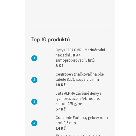
Top 10 produktů
Optys 1197 CMR - Mezinárodní
nákladní list A4
samopropisovací 5 listů
5 Kč
Centropen značkovač na bílé
tabule 8559, stopa 2,5 mm
18 Kč
Leitz ALPHA závěsné desky s
rychlovazačem A4, modré,
karton 225 g/m²
57 Kč
Concorde Fortuna, gelový roller
hrot 0,5 mm
14 Kč