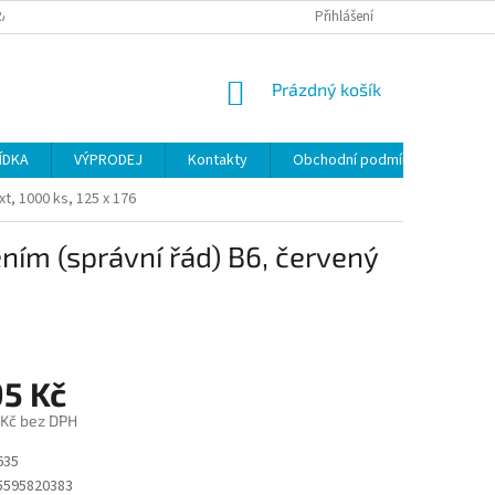
ANY OSOBNÍCH ÚDAJŮ
Přihlášení
NÁKUPNÍ
Prázdný košík
KOŠÍK
ÍDKA
VÝPRODEJ
Kontakty
Obchodní podmínky
t, 1000 ks, 125 x 176
ím (správní řád) B6, červený
95 Kč
 Kč bez DPH
635
5595820383