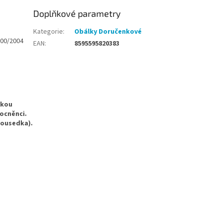
Doplňkové parametry
Kategorie
:
Obálky Doručenkové
500/2004
EAN
:
8595595820383
ukou
ocněnci.
sousedka).