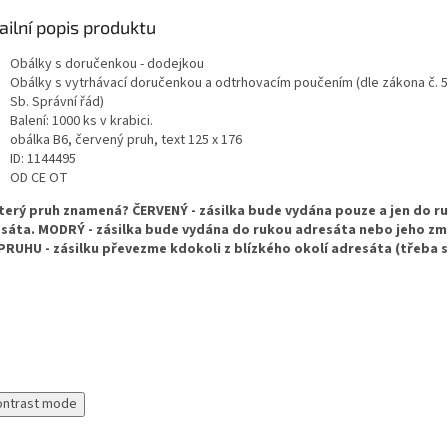
ailní popis produktu
Obálky s doručenkou - dodejkou
Obálky s vytrhávací doručenkou a odtrhovacím poučením (dle zákona č. 
Sb. Správní řád)
Balení: 1000 ks v krabici.
obálka B6, červený pruh, text 125 x 176
ID: 1144495
OD CE OT
terý pruh znamená? ČERVENÝ - zásilka bude vydána pouze a jen do r
sáta. MODRÝ - zásilka bude vydána do rukou adresáta nebo jeho zm
PRUHU - zásilku převezme kdokoli z blízkého okolí adresáta (třeba 
ontrast mode