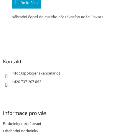
Do košíku
ou
Náhradní čepel do malého ořezávacího nože Fiskars
DAH
Z
á
p
a
Kontakt
t
info
@
spokojenakancelar.cz
í
+420 737 207 892
Informace pro vás
Podmínky doručování
Obchodní podmínky