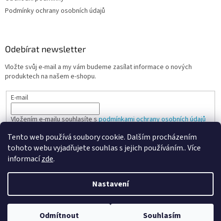
Podmínky ochrany osobních údajů
Odebírat newsletter
Vložte svůj e-mail a my vám budeme zasílat informace o nových
produktech na našem e-shopu.
E-mail
Vložením e-mailu souhlasíte s
podmínkami ochrany osobních údajů
Tento web používá soubory cookie. Dalším procházením
PŘIHLÁSIT SE
tohoto webu vyjadřujete souhlas s jejich používáním.. Více
informací
zde
.
Nastavení
Vytvořil Shoptet
Odmítnout
Souhlasím
Copyright 2026
Spokojená kancelář
. Všechna práva vyhrazena.