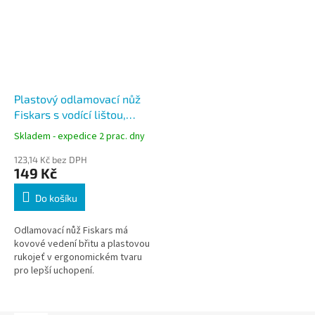
Plastový odlamovací nůž
Fiskars s vodící lištou,
velký 18 mm
Skladem - expedice 2 prac. dny
123,14 Kč bez DPH
149 Kč
Do košíku
Odlamovací nůž Fiskars má
kovové vedení břitu a plastovou
rukojeť v ergonomickém tvaru
pro lepší uchopení.