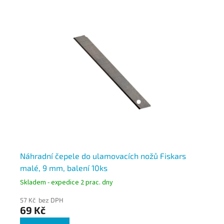
Náhradní čepele do ulamovacích nožů Fiskars
DA
malé, 9 mm, balení 10ks
ba
Skladem - expedice 2 prac. dny
Skl
57 Kč bez DPH
81 
69 Kč
9