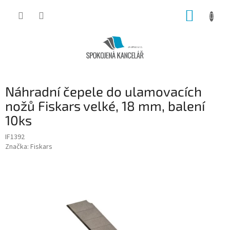
Přejít
NÁKUP
na
obsah
KOŠÍK
Náhradní čepele do ulamovacích
nožů Fiskars velké, 18 mm, balení
10ks
IF1392
Značka:
Fiskars