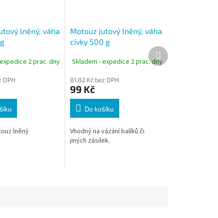
utový lněný, váha
Motouz jutový lněný, váha
0g
cívky 500 g
Další
produkt
expedice 2 prac. dny
Skladem - expedice 2 prac. dny
ez DPH
81,82 Kč bez DPH
99 Kč
šíku
Do košíku
ouz lněný
Vhodný na vázání balíků či
jiných zásilek.