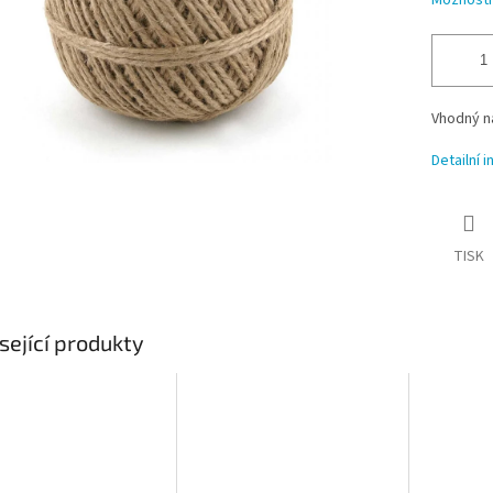
Možnosti
Vhodný na
Detailní 
TISK
sející produkty