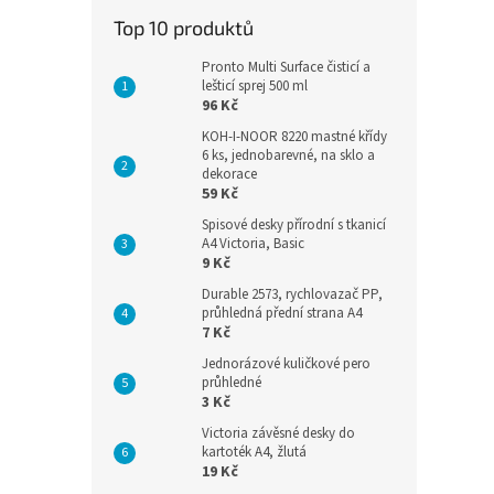
Top 10 produktů
Pronto Multi Surface čisticí a
lešticí sprej 500 ml
96 Kč
KOH-I-NOOR 8220 mastné křídy
6 ks, jednobarevné, na sklo a
dekorace
59 Kč
Spisové desky přírodní s tkanicí
A4 Victoria, Basic
9 Kč
Durable 2573, rychlovazač PP,
průhledná přední strana A4
7 Kč
Jednorázové kuličkové pero
průhledné
3 Kč
Victoria závěsné desky do
kartoték A4, žlutá
19 Kč