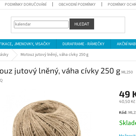
PODMÍNKY DORUČOVÁNÍ
OBCHODNÍ PODMÍNKY
PODMÍNKY OCHR
HLEDAT
IFIKACE, JMENOVKY, VISAČKY
DURAFRAME - RÁMEČKY
AKČNÍ NAB
pásky
Motouz jutový lněný, váha cívky 250 g
uz jutový lněný, váha cívky 250 g
ML250
Q
49 
40,50 Kč
Měrná
Kód:
ML2
cena:
Sklade