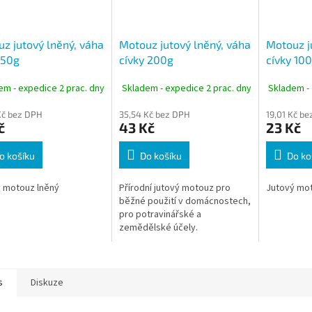
z jutový lněný, váha
Motouz jutový lněný, váha
Motouz j
 50g
cívky 200g
cívky 10
em - expedice 2 prac. dny
Skladem - expedice 2 prac. dny
Skladem - 
Kč bez DPH
35,54 Kč bez DPH
19,01 Kč b
č
43 Kč
23 Kč
o košíku
Do košíku
Do ko
 motouz lněný
Přírodní jutový motouz pro
Jutový mot
běžné použití v domácnostech,
pro potravinářské a
zemědělské účely.
s
Diskuze