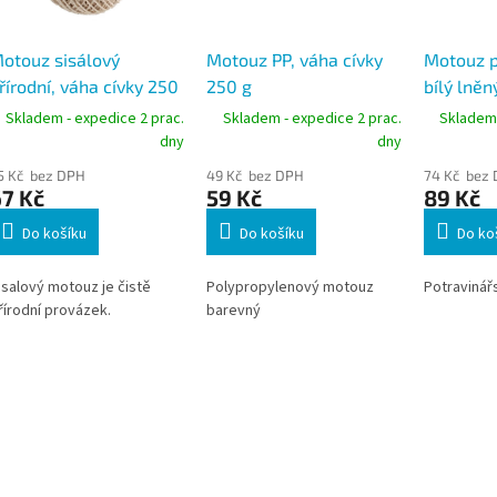
otouz sisálový
Motouz PP, váha cívky
Motouz p
řírodní, váha cívky 250
250 g
bílý lněný
potravin
Skladem - expedice 2 prac.
Skladem - expedice 2 prac.
Skladem 
dny
dny
5 Kč bez DPH
49 Kč bez DPH
74 Kč bez
7 Kč
59 Kč
89 Kč
Do košíku
Do košíku
Do ko
isalový motouz je čistě
Polypropylenový motouz
Potravinář
řírodní provázek.
barevný