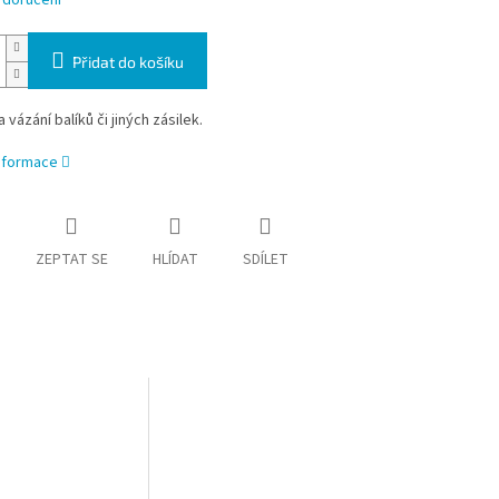
 doručení
Přidat do košíku
 vázání balíků či jiných zásilek.
informace
ZEPTAT SE
HLÍDAT
SDÍLET