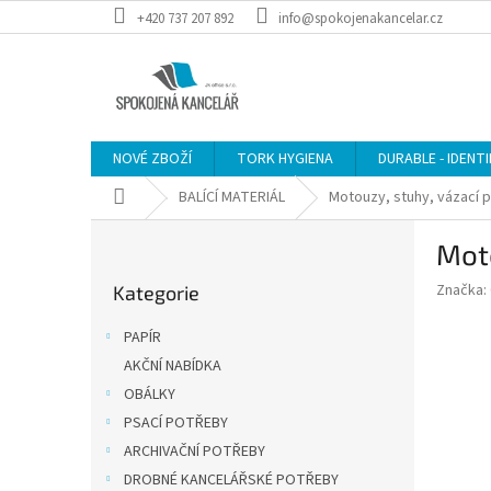
Přejít
+420 737 207 892
info@spokojenakancelar.cz
na
obsah
NOVÉ ZBOŽÍ
TORK HYGIENA
DURABLE - IDENT
Domů
BALÍCÍ MATERIÁL
Motouzy, stuhy, vázací 
P
Moto
o
Přeskočit
s
Značka:
Kategorie
kategorie
t
r
PAPÍR
a
AKČNÍ NABÍDKA
n
OBÁLKY
n
í
PSACÍ POTŘEBY
p
ARCHIVAČNÍ POTŘEBY
a
DROBNÉ KANCELÁŘSKÉ POTŘEBY