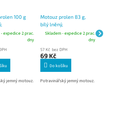
rolen 100 g
Motouz prolen 83 g,
Motouz jutový ln
,
bílý lněný,
váha cívky 50g
ářský
potravinářský
- expedice 2 prac.
Skladem - expedice 2 prac.
Skladem - expedic
dny
dny
 DPH
57 Kč bez DPH
11 Kč bez DPH
69 Kč
13 Kč
šíku
Do košíku
Do košíku
ský jemný motouz.
Potravinářský jemný motouz.
Jutový motouz lněn