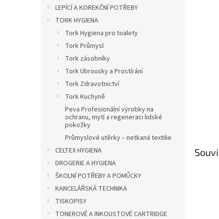
n
LEPÍCÍ A KOREKČNÍ POTŘEBY
e
TORK HYGIENA
l
Tork Hygiena pro toalety
Tork Průmysl
Tork zásobníky
Tork Ubrousky a Prostírání
Tork Zdravotnictví
Tork Kuchyně
Peva Profesionální výrobky na
ochranu, mytí a regeneraci lidské
pokožky
Průmyslové utěrky – netkaná textilie
CELTEX HYGIENA
Souvi
DROGERIE A HYGIENA
ŠKOLNÍ POTŘEBY A POMŮCKY
KANCELÁŘSKÁ TECHNIKA
TISKOPISY
TONEROVÉ A INKOUSTOVÉ CARTRIDGE