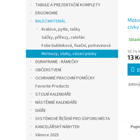
TABULE A PREZENTAČNÍ KOMPLETY
ERGONOMIE
Motou
BALÍCÍ MATERIÁL
cívky
Krabice, pytle, tašky
Sáčky, přířezy, celofán
Sklad
Folie bublinková, fixační, potravinová
10,74 
Motouzy, stuhy, vázací pásky
13 K
DURAFRAME - RÁMEČKY
OBČERSTVENÍ
D
OCHRANNÉ PRACOVNÍ POMŮCKY
Jutový
Favorite Products
STOLNÍ KALENDÁŘE
NÁSTĚNNÉ KALENDÁŘE
DIÁŘE
SYSTÉMOVÉ ŘEŠENÍ PRO ÚSPORU MÍSTA
KANCELÁŘSKÝ NÁBYTEK
Popi
Vánoce 2025