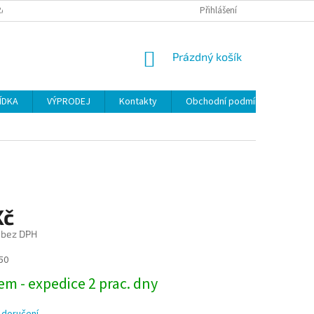
ANY OSOBNÍCH ÚDAJŮ
Přihlášení
NÁKUPNÍ
Prázdný košík
KOŠÍK
ÍDKA
VÝPRODEJ
Kontakty
Obchodní podmínky
Kč
 bez DPH
50
m - expedice 2 prac. dny