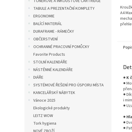
TONEROVÉ A INKOUSTOVÉ CARTRIDGE
Krouž
TABULE A PREZENTAČNÍ KOMPLETY
A4 Max
ERGONOMIE
mechan
BALÍCÍ MATERIÁL
přehle
dokume
DURAFRAME - RÁMEČKY
Lamino
OBČERSTVENÍ
odolno
OCHRANNÉ PRACOVNÍ POMŮCKY
Popi
Favorite Products
STOLNÍ KALENDÁŘE
Det
NÁSTĚNNÉ KALENDÁŘE
DIÁŘE
●
K 
● Mo
SYSTÉMOVÉ ŘEŠENÍ PRO ÚSPORU MÍSTA
přen
KANCELÁŘSKÝ NÁBYTEK
● Dí
i mim
Vánoce 2025
● Uza
Ekologické produkty
LEITZ WOW
●
Hl
● Dv
Tork hygiena
● Pa
NOVÉ ZBOŽÍ