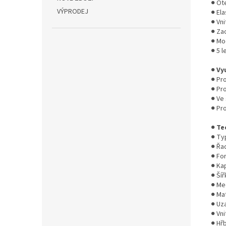
● Ot
VÝPRODEJ
● El
● Vni
● Za
● Mo
● 5 
●
Vy
● Pr
● Pr
● Ve 
● Pr
●
Te
● Ty
● Řa
● Fo
● Kap
● Ší
● Me
● Ma
● Uza
● Vni
● Hřb