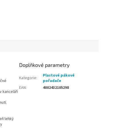
Doplňkové parametry
Plastové pákové
Kategorie
:
ečné
pořadače
EAN
:
4002432105298
v kanceláři
nutí.
eň lehký
ty