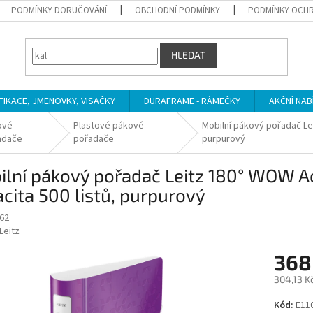
PODMÍNKY DORUČOVÁNÍ
OBCHODNÍ PODMÍNKY
PODMÍNKY OCHR
HLEDAT
IFIKACE, JMENOVKY, VISAČKY
DURAFRAME - RÁMEČKY
AKČNÍ NAB
ové
Plastové pákové
Mobilní pákový pořadač Lei
adače
pořadače
purpurový
lní pákový pořadač Leitz 180° WOW Ac
cita 500 listů, purpurový
62
Leitz
368
304,13 K
Měrná
Kód:
E11
cena: