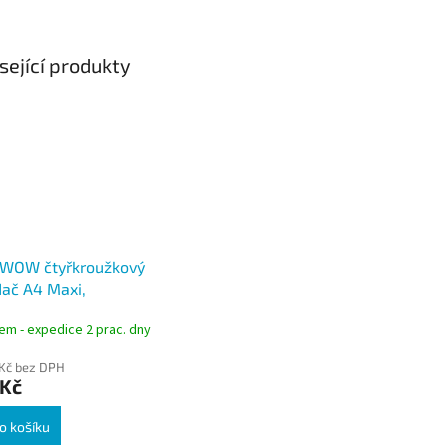
sející produkty
z WOW čtyřkroužkový
ač A4 Maxi,
rový, hřbet 40 mm
em - expedice 2 prac. dny
 Kč bez DPH
 Kč
o košíku