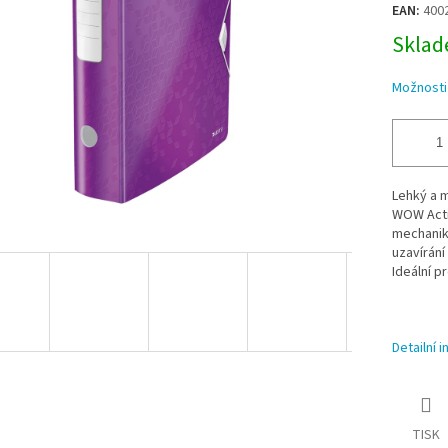
EAN:
400
Sklade
Možnosti
Lehký a 
WOW Acti
mechanika
uzavírán
Ideální pr
Detailní 
TISK