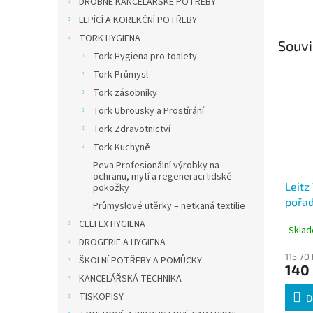
DROBNÉ KANCELÁŘSKÉ POTŘEBY
LEPÍCÍ A KOREKČNÍ POTŘEBY
TORK HYGIENA
Souvi
Tork Hygiena pro toalety
Tork Průmysl
Tork zásobníky
Tork Ubrousky a Prostírání
Tork Zdravotnictví
Tork Kuchyně
Peva Profesionální výrobky na
ochranu, mytí a regeneraci lidské
Leit
pokožky
pořad
Průmyslové utěrky – netkaná textilie
purpu
CELTEX HYGIENA
Sklad
DROGERIE A HYGIENA
115,70
ŠKOLNÍ POTŘEBY A POMŮCKY
140
KANCELÁŘSKÁ TECHNIKA
TISKOPISY
D