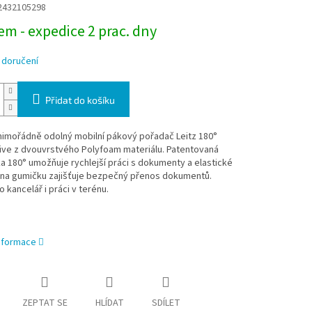
2432105298
m - expedice 2 prac. dny
 doručení
Přidat do košíku
mimořádně odolný mobilní pákový pořadač Leitz 180°
ve z dvouvrstvého Polyfoam materiálu. Patentovaná
 180° umožňuje rychlejší práci s dokumenty a elastické
í na gumičku zajišťuje bezpečný přenos dokumentů.
o kancelář i práci v terénu.
informace
ZEPTAT SE
HLÍDAT
SDÍLET