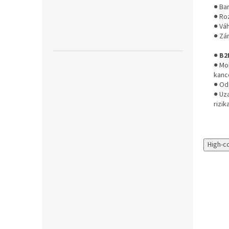
● Ba
● Ro
● Váh
● Zár
●
B2
● Mo
kanc
● Odo
● Uz
rizik
High-c