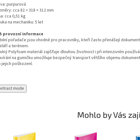
rva: purpurová
změry: cca 82 × 318 × 312 mm
a: cca 0,51 kg
uka na mechaniku: 5 let
B provozní informace
bilní pořadače jsou vhodné pro pracovníky, kteří často přenášejí dokumen
eláří a terénem.
lný Polyfoam materiál zajišťuje dlouhou životnost i při intenzivním používá
avírání na gumičku umožňuje bezpečný transport většího objemu dokumen
a jejich poškození.
ontrast mode
Mohlo by Vás zaj