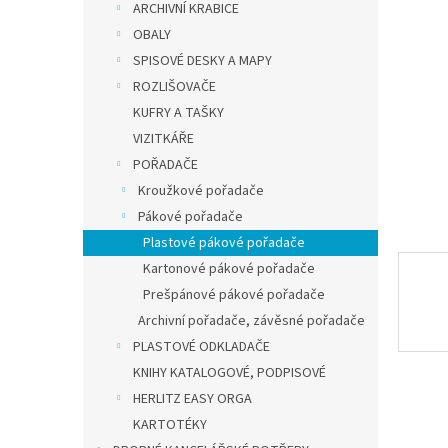
a
ARCHIVNÍ KRABICE
n
OBALY
e
SPISOVÉ DESKY A MAPY
l
ROZLIŠOVAČE
KUFRY A TAŠKY
VIZITKÁŘE
POŘADAČE
Kroužkové pořadače
Pákové pořadače
Plastové pákové pořadače
Kartonové pákové pořadače
Prešpánové pákové pořadače
Archivní pořadače, závěsné pořadače
PLASTOVÉ ODKLADAČE
KNIHY KATALOGOVÉ, PODPISOVÉ
HERLITZ EASY ORGA
KARTOTÉKY