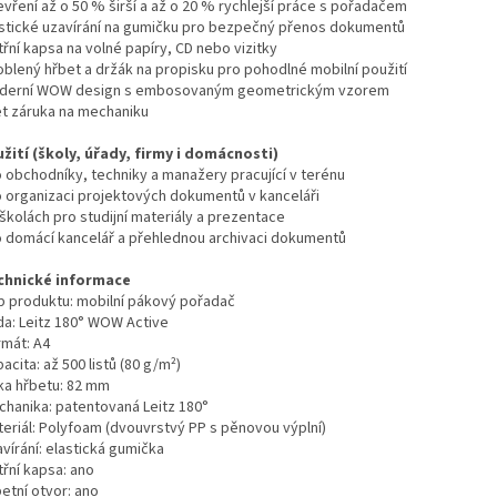
evření až o 50 % širší a až o 20 % rychlejší práce s pořadačem
astické uzavírání na gumičku pro bezpečný přenos dokumentů
třní kapsa na volné papíry, CD nebo vizitky
oblený hřbet a držák na propisku pro pohodlné mobilní použití
derní WOW design s embosovaným geometrickým vzorem
let záruka na mechaniku
užití (školy, úřady, firmy i domácnosti)
o obchodníky, techniky a manažery pracující v terénu
o organizaci projektových dokumentů v kanceláři
školách pro studijní materiály a prezentace
o domácí kancelář a přehlednou archivaci dokumentů
chnické informace
p produktu: mobilní pákový pořadač
da: Leitz 180° WOW Active
rmát: A4
acita: až 500 listů (80 g/m²)
řka hřbetu: 82 mm
chanika: patentovaná Leitz 180°
teriál: Polyfoam (dvouvrstvý PP s pěnovou výplní)
vírání: elastická gumička
třní kapsa: ano
etní otvor: ano