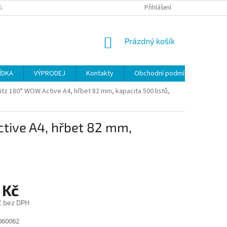
ANY OSOBNÍCH ÚDAJŮ
Přihlášení
NÁKUPNÍ
Prázdný košík
KOŠÍK
ÍDKA
VÝPRODEJ
Kontakty
Obchodní podmínky
tz 180° WOW Active A4, hřbet 82 mm, kapacita 500 listů,
tive A4, hřbet 82 mm,
 Kč
č bez DPH
060062