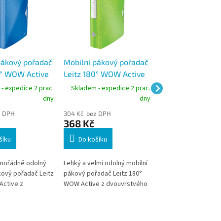
pákový pořadač
Mobilní pákový pořadač
Mobilní pákový 
0° WOW Active
Leitz 180° WOW Active
Leitz 180° WOW 
t 82 mm,
A4, hřbet 82 mm,
A4, hřbet 82 mm
- expedice 2 prac.
Skladem - expedice 2 prac.
Skladem - expedic
500 listů,
kapacita 500 listů,
kapacita 500 list
dny
dny
zelený
ledově modrý
z DPH
304 Kč bez DPH
304 Kč bez DPH
368 Kč
368 Kč
šíku
Do košíku
Do košíku
imořádně odolný
Lehký a velmi odolný mobilní
Lehký a mimořádně 
kový pořadač Leitz
pákový pořadač Leitz 180°
mobilní pákový pořa
ctive z
WOW Active z dvouvrstvého
180° WOW Active z
ého Polyfoam
Polyfoam materiálu.
dvouvrstvého Poly
 Patentovaná
Patentovaná mechanika 180°
materiálu. Patentov
 180° umožňuje
umožňuje rychlejší práci s
mechanika 180° umo