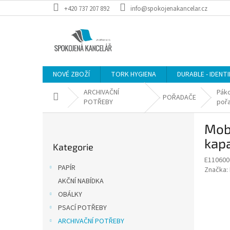
Přejít
+420 737 207 892
info@spokojenakancelar.cz
na
obsah
NOVÉ ZBOŽÍ
TORK HYGIENA
DURABLE - IDENT
ARCHIVAČNÍ
Pák
Domů
POŘADAČE
POTŘEBY
poř
P
Mobi
o
Přeskočit
s
kapa
Kategorie
kategorie
t
E110600
r
PAPÍR
Značka:
a
AKČNÍ NABÍDKA
n
OBÁLKY
n
í
PSACÍ POTŘEBY
p
ARCHIVAČNÍ POTŘEBY