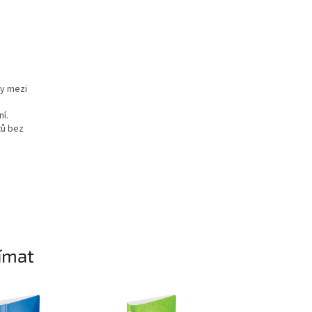
ty mezi
ní.
tů bez
ímat