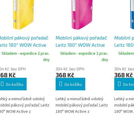
obilní pákový pořadač
Mobilní pákový pořadač
Mobilní 
eitz 180° WOW Active
Leitz 180° WOW Active
Leitz 18
4, hřbet 82 mm,
A4, hřbet 82 mm,
A4, hřbe
Skladem - expedice 2 prac.
Skladem - expedice 2 prac.
Skladem 
apacita 500 listů, žlutý
kapacita 500 listů,
kapacita 
dny
dny
růžový
modrý
04 Kč bez DPH
304 Kč bez DPH
304 Kč be
368 Kč
368 Kč
368 Kč
Do košíku
Do košíku
Do ko
ehký a mimořádně odolný
Lehký a mimořádně odolný
Lehký a m
obilní pákový pořadač Leitz
mobilní pákový pořadač Leitz
mobilní pá
80° WOW Active z
180° WOW Active z
180° WOW A
vouvrstvého Polyfoam
dvouvrstvého Polyfoam
dvouvrstv
ateriálu. Patentovaná
materiálu. Patentovaná
materiálu.
echanika 180° umožňuje
mechanika 180° umožňuje
mechanika