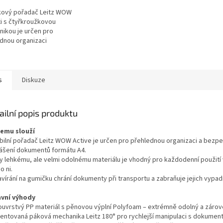
kový pořadač Leitz WOW
i s čtyřkroužkovou
ikou je určen pro
dnou organizaci
ntů formátu A4.
vaný povrch zvyšuje
st při každodenním...
s
Diskuze
ailní popis produktu
čemu slouží
bilní pořadač Leitz WOW Active je určen pro přehlednou organizaci a bezp
ášení dokumentů formátu A4.
ky lehkému, ale velmi odolnému materiálu je vhodný pro každodenní použití 
o ni.
vírání na gumičku chrání dokumenty při transportu a zabraňuje jejich vypad
avní výhody
ouvrstvý PP materiál s pěnovou výplní Polyfoam – extrémně odolný a zárov
tentovaná páková mechanika Leitz 180° pro rychlejší manipulaci s dokumen