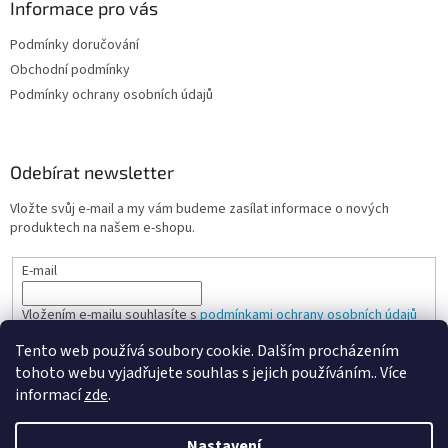
Informace pro vás
Podmínky doručování
Obchodní podmínky
Podmínky ochrany osobních údajů
Odebírat newsletter
Vložte svůj e-mail a my vám budeme zasílat informace o nových
produktech na našem e-shopu.
E-mail
Vložením e-mailu souhlasíte s
podmínkami ochrany osobních údajů
Tento web používá soubory cookie. Dalším procházením
PŘIHLÁSIT SE
tohoto webu vyjadřujete souhlas s jejich používáním.. Více
informací
zde
.
Nastavení