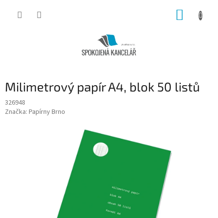
Přejít
NÁKUP
na
obsah
KOŠÍK
Milimetrový papír A4, blok 50 listů
326948
Značka:
Papírny Brno