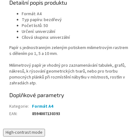
Detailní popis produktu
Formát:
A4
Typ papíru:
bezdřevý
Počet listů:
50
Určení:
univerzální
Cílová skupina:
univerzální
Papír s jednostranným zeleným potiskem milimetrovým rastrem
s dělením po 1, 5 a 10 mm.
Milimetrový papír je vhodný pro zaznamenávání tabulek, grafů,
nákresů, k rýsování geometrických tvarů, nebo pro tvorbu
pomocných plánků při rozmístění nábytku v místnosti, rostlin v
zahradách atp.
Doplňkové parametry
Kategorie
:
Formát A4
EAN
:
8594007130393
High-contrast mode