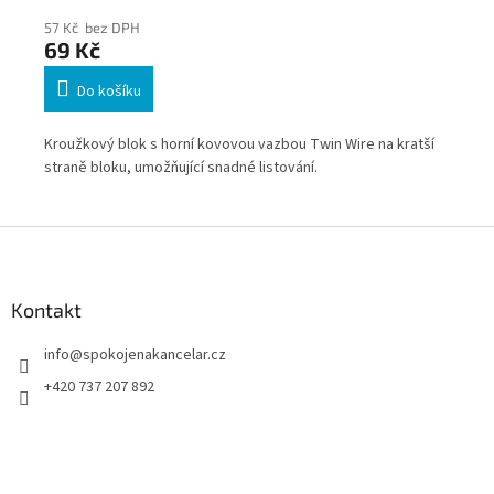
57 Kč bez DPH
75
69 Kč
91
Do košíku
Kroužkový blok s horní kovovou vazbou Twin Wire na kratší
Spi
straně bloku, umožňující snadné listování.
Z
á
p
a
Kontakt
t
info
@
spokojenakancelar.cz
í
+420 737 207 892