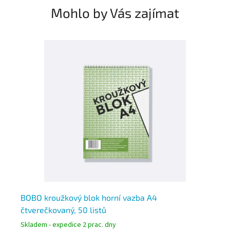
Mohlo by Vás zajímat
BOBO kroužkový blok horní vazba A4
He
čtverečkovaný, 50 listů
li
Skladem - expedice 2 prac. dny
Skl