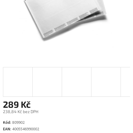
289 Kč
238,84 Kč bez DPH
Měrná
Kód:
809902
cena:
EAN:
4005546990002