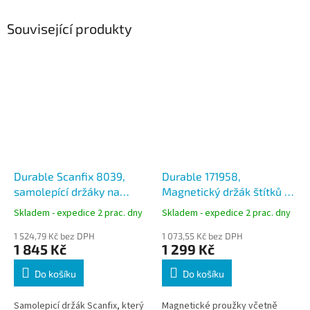
Související produkty
Durable Scanfix 8039,
Durable 171958,
samolepící držáky na
Magnetický držák štítků C-
štítky 1000 x 40 mm, sada
Profil 40mm - velké balení
Skladem - expedice 2 prac. dny
Skladem - expedice 2 prac. dny
25 ks
50ks
1 524,79 Kč bez DPH
1 073,55 Kč bez DPH
1 845 Kč
1 299 Kč
Do košíku
Do košíku
Samolepicí držák Scanfix, který
Magnetické proužky včetně