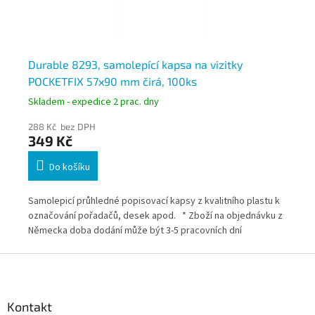
Durable 8293, samolepící kapsa na vizitky
Du
POCKETFIX 57x90 mm čirá, 100ks
CO
Skladem - expedice 2 prac. dny
Skl
288 Kč bez DPH
24
349 Kč
2
Do košíku
 k
Samolepicí průhledné popisovací kapsy z kvalitního plastu k
Sam
u z
označování pořadačů, desek apod. * Zboží na objednávku z
ozn
Německa doba dodání může být 3-5 pracovních dní
Něm
Z
á
p
a
Kontakt