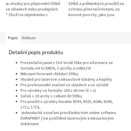
je vhodný pro připevnění štítků
štítků a průhledných proužků na
ve skladech nebo prodejnách.
ochranu před nečistotami, na
* Zboží na objednávku z
kovové povrchy, jako jsou
Německa doba dodání může být
ocelové police, kovové skříňky
3-5 pracovních dní
a zásuvky * Zboží na...
Popis
Diskuze
Detailní popis produktu
Prezentační panel z čiré tvrdé fólie pro informace ve
formátu A4 SCANFIX, C-profily a LABELFIX
Mikroperforované vkládací štítky
Vhodné pro laserové a inkoustové tiskárny a kopírky
Pro profesionální značení ve skladech a ve výrobě
Pro výrobky ve formátu: 200 x 40 mm (š × v)
Sáček s 20 archy s celkem 60 štítky
Pro použití s výrobky Durable 8039, 8025, 8046, 8040,
1712, 1719,
Jednoduché označení prostřednictvím online softwaru
DURAPRINT | lze potištěné laserovými a inkoustovými
tiskárnami