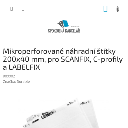
Přejít
NÁKUP
na
obsah
KOŠÍK
Mikroperforované náhradní štítky
200x40 mm, pro SCANFIX, C-profily
a LABELFIX
809902
Značka:
Durable