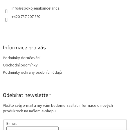
t
info
@
spokojenakancelar.cz
í
+420 737 207 892
Informace pro vás
Podmínky doručování
Obchodní podmínky
Podmínky ochrany osobních údajů
Odebírat newsletter
Vložte svůj e-mail a my vám budeme zasílat informace o nových
produktech na našem e-shopu.
E-mail