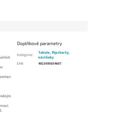
Doplňkové parametry
Tabule, flipcharty,
Kategorie
:
mačních
nástěnky
EAN
:
4013695034607
ou
zentaci
ávněným
rmací.
ů.