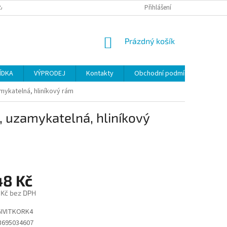
ANY OSOBNÍCH ÚDAJŮ
Přihlášení
NÁKUPNÍ
Prázdný košík
KOŠÍK
ÍDKA
VÝPRODEJ
Kontakty
Obchodní podmínky
amykatelná, hliníkový rám
, uzamykatelná, hliníkový
48 Kč
 Kč bez DPH
IVITKORK4
3695034607