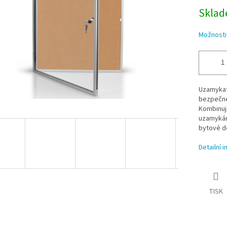
Sklade
Možnosti
Uzamykate
bezpečné 
Kombinuje
uzamykání
bytové d
Detailní 
TISK