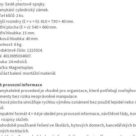
hy: šedé plastové spojky.
amykání: cylindrický zámek.
et klíčů: 2 ks.
jší rozměry (š × v × h): 610 × 730 × 40 mm.
třní plocha (š × v): 540 × 660 mm.
třní hloubka: 15 mm.
lková hloubka: 40 mm.
otnost: 6 kg.
oduktové číslo: 1215024.
N: 4013695034607.
ruka: 24 měsíců.
ačka: Magnetoplan.
část balení: montážní materiál.
B provozní informace
amykatelné provedení je vhodné pro organizace, které potřebují zveřejňov
menty bez rizika neoprávněné manipulace.
rková plocha umožňuje rychlou výměnu oznámení bez použití lepidel nebo 
ků.
mpaktní formát 4 × A4 je ideální pro provozní informace, návštěvní řády, ko
 rozpisy služeb.
ouhodobě používané řešení ve školách, bytových domech, kancelářských b
ných institucích.