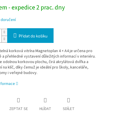
m - expedice 2 prac. dny
 doručení
Přidat do košíku
lná korková vitrína Magnetoplan 4 × A4 je určena pro
a přehledné vystavení důležitých informací v interiéru.
 odolnou korkovou plochu, čirá akrylátová dvířka a
 na klíč, díky čemuž je ideální pro školy, kanceláře,
omy i veřejné budovy.
informace
ZEPTAT SE
HLÍDAT
SDÍLET