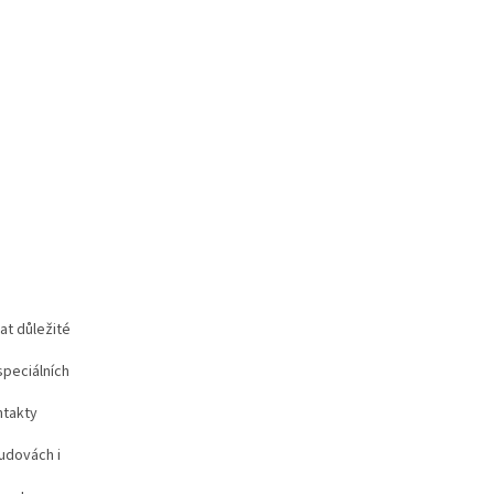
at důležité
speciálních
ntakty
udovách i