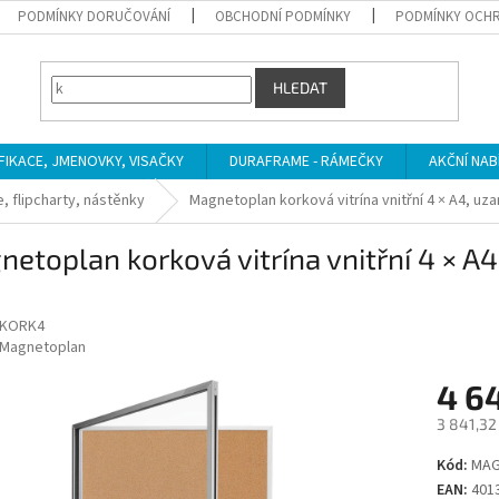
PODMÍNKY DORUČOVÁNÍ
OBCHODNÍ PODMÍNKY
PODMÍNKY OCHR
HLEDAT
IFIKACE, JMENOVKY, VISAČKY
DURAFRAME - RÁMEČKY
AKČNÍ NAB
, flipcharty, nástěnky
Magnetoplan korková vitrína vnitřní 4 × A4, uz
etoplan korková vitrína vnitřní 4 × A4
TKORK4
Magnetoplan
4 6
3 841,32
Měrná
Kód:
MAG
cena:
EAN:
401