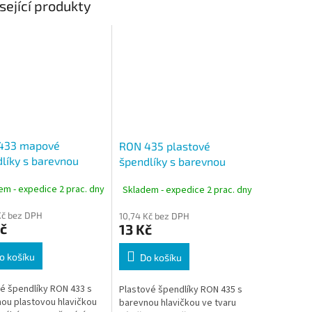
sející produkty
433 mapové
RON 435 plastové
líky s barevnou
špendlíky s barevnou
čkou, mix barev, 100
hlavičkou váleček, 25 ks
em - expedice 2 prac. dny
Skladem - expedice 2 prac. dny
Kč bez DPH
10,74 Kč bez DPH
č
13 Kč
o košíku
Do košíku
 špendlíky RON 433 s
Plastové špendlíky RON 435 s
ou plastovou hlavičkou
barevnou hlavičkou ve tvaru