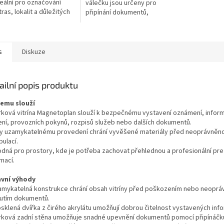
deální pro označování
válečku jsou určeny pro
ras, lokalit a důležitých
připínání dokumentů,
ací na mapách,
poznámek a oznámení na
acích tabulích i
korkové i textilní nástěnky. Díky
kách....
barevnému...
s
Diskuze
ailní popis produktu
čemu slouží
rková vitrína Magnetoplan slouží k bezpečnému vystavení oznámení, infor
ení, provozních pokynů, rozpisů služeb nebo dalších dokumentů.
ky uzamykatelnému provedení chrání vyvěšené materiály před neoprávněn
ulací.
odná pro prostory, kde je potřeba zachovat přehlednou a profesionální pre
mací.
avní výhody
amykatelná konstrukce chrání obsah vitríny před poškozením nebo neopr
utím dokumentů.
osklená dvířka z čirého akrylátu umožňují dobrou čitelnost vystavených info
rková zadní stěna umožňuje snadné upevnění dokumentů pomocí připínáčk