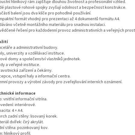
ustní hliníkový rám zajišťuje dlouhou životnost a profesionální vzhled.
dé plastové rohové spojky zvyšují odolnost a bezpečnost konstrukce.
částí balení jsou dva klíče pro pohodlné používání.
mpaktní formát vhodný pro prezentaci až 4 dokumentů formátu A4.
dáváno včetně montážního materiálu pro snadnou instalaci.
vědčené řešení pro každodenní provoz administrativních a veřejných prost
užití
nceláře a administrativní budovy.
ly, univerzity a vzdělávací instituce.
tové domy a společenství vlastníků jednotek.
dy a veřejné instituce.
avotnická zařízení a čekárny.
epce, vstupní haly a informační centra.
remní provozy a výrobní závody pro zveřejňování interních oznámení.
chnické informace
: vnitřní informační vitrína.
vedení: interiérové.
acita: 4 × A4.
rch zadní stěny: lisovaný korek.
eriál dvířek: čirý akrylát.
dní stěna: pozinkovaný kov.
: hliníkový profil.