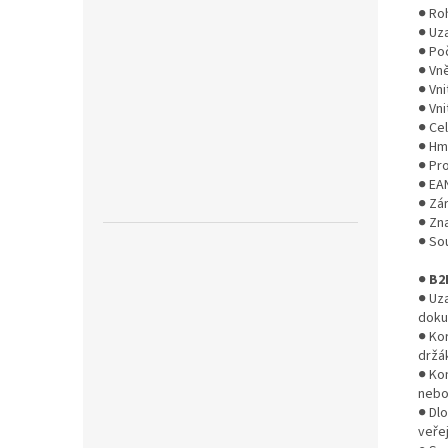
● Ro
● Uz
● Poč
● Vně
● Vni
● Vni
● Ce
● Hm
● Pr
● EA
● Zá
● Zn
● Sou
●
B2
● Uz
doku
● Ko
držá
● Ko
nebo
● Dl
veřej