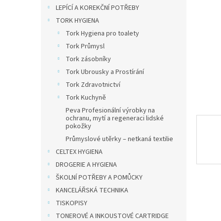
n
LEPÍCÍ A KOREKČNÍ POTŘEBY
e
TORK HYGIENA
l
Tork Hygiena pro toalety
Tork Průmysl
Tork zásobníky
Tork Ubrousky a Prostírání
Tork Zdravotnictví
Tork Kuchyně
Peva Profesionální výrobky na
ochranu, mytí a regeneraci lidské
pokožky
Průmyslové utěrky – netkaná textilie
CELTEX HYGIENA
DROGERIE A HYGIENA
ŠKOLNÍ POTŘEBY A POMŮCKY
KANCELÁŘSKÁ TECHNIKA
TISKOPISY
TONEROVÉ A INKOUSTOVÉ CARTRIDGE