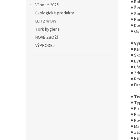
● Rob
Vánoce 2025
● Še
Ekologické produkty
● Sou
● Ko
LEITZ WOW
● Do
Tork hygiena
● Os
NOVÉ ZBOŽÍ
●
Vy
VÝPRODEJ
● Ka
● Ško
● By
● Úřa
● Zdr
● Rec
● Fi
●
Te
● Typ
● Pro
● Kap
● Pov
● Mat
● Za
● Rám