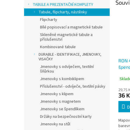
Souvi
TABULE A PREZENTAČNÍ KOMPLETY
Tabule, flipcharty, nástěnky
Flipcharty
Bílé popisovací a magnetické tabule
Skleněné magnetické tabule a
příslušenství
Kombinované tabule
DURABLE - IDENTIFIKACE, JMENOVKY,
VISAČKY
RON 
Jmenovky s odvíječem, textilní
špend
šňůrkou
hlavi
Sklad
Jmenovky s kombiklipem
ks
Příslušenství - odvíječe, textilní pásky
29,75 
Jmenovky s klipem
36 K
Jmenovky s magnetem
D
Jmenovky se špendlíkem
Držáky na bezpečnostní karty
Mapové
Jmenovky na stůl
barevn