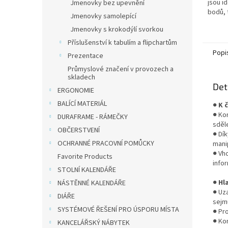
jsou i
Jmenovky bez upevnění
bodů, t
Jmenovky samolepící
inform
Jmenovky s krokodýlí svorkou
plánov
nástěn
Příslušenství k tabulím a flipchartům
Popi
Prezentace
Průmyslové značení v provozech a
skladech
Det
ERGONOMIE
BALÍCÍ MATERIÁL
●
K 
● Ko
DURAFRAME - RÁMEČKY
sděl
OBČERSTVENÍ
● Dí
OCHRANNÉ PRACOVNÍ POMŮCKY
manip
● Vh
Favorite Products
infor
STOLNÍ KALENDÁŘE
●
Hl
NÁSTĚNNÉ KALENDÁŘE
● Uz
DIÁŘE
sejm
SYSTÉMOVÉ ŘEŠENÍ PRO ÚSPORU MÍSTA
● Pr
● Ko
KANCELÁŘSKÝ NÁBYTEK