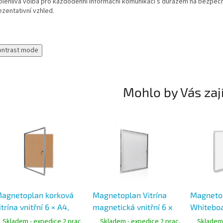
olehlivá volba pro každodenní informační komunikaci s důrazem na bezpeč
ezentativní vzhled.
ontrast mode
Mohlo by Vás zaj
agnetoplan korková
Magnetoplan Vitrína
Magneto
itrína vnitřní 6 × A4,
magnetická vnitřní 6 x
Whiteboa
zamykatelná, hliníkový
A4, hliníkový profil,
magnetic
Skladem - expedice 2 prac.
Skladem - expedice 2 prac.
Skladem 