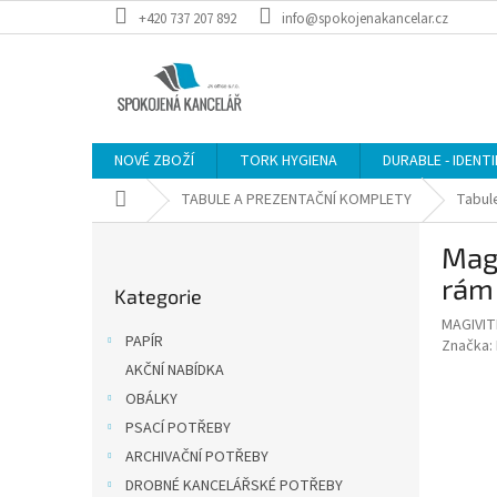
Přejít
+420 737 207 892
info@spokojenakancelar.cz
na
obsah
NOVÉ ZBOŽÍ
TORK HYGIENA
DURABLE - IDENT
Domů
TABULE A PREZENTAČNÍ KOMPLETY
Tabule
P
Magn
o
Přeskočit
s
rám
Kategorie
kategorie
t
MAGIVI
r
PAPÍR
Značka:
a
AKČNÍ NABÍDKA
n
OBÁLKY
n
í
PSACÍ POTŘEBY
p
ARCHIVAČNÍ POTŘEBY
a
DROBNÉ KANCELÁŘSKÉ POTŘEBY