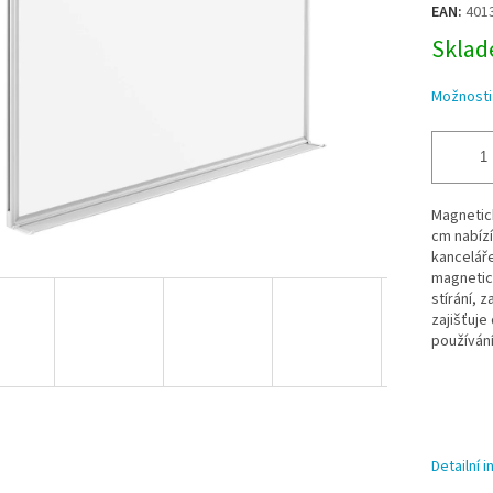
EAN:
401
Sklade
Možnosti
Magnetic
cm nabízí
kanceláře
magnetic
stírání, 
zajišťuje
používání
Detailní 