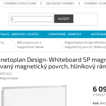
PODMÍNKY DORUČOVÁNÍ
OBCHODNÍ PODMÍNKY
PODMÍNKY OCHR
HLEDAT
IFIKACE, JMENOVKY, VISAČKY
DURAFRAME - RÁMEČKY
AKČNÍ NAB
rty,
Bílé popisovací a
Magnetoplan Design-Whiteboa
magnetické tabule
magnetický povrch, hliníkov
netoplan Design-Whiteboard SP magne
vaný magnetický povrch, hliníkový rá
SP2212
Magnetoplan
6 0
5 039,67
Měrná
Kód:
MAG
cena: