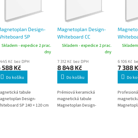
agnetoplan Design-
Magnetoplan Design-
Magneto
hiteboard SP
Whiteboard CC
Whiteboa
agnetická tabule 240
keramická magnetická
keramick
Skladem - expedice 2 prac.
Skladem - expedice 2 prac.
Skladem 
 120 cm, lakovaný
tabule 180 × 120 cm,
tabule 15
dny
dny
agnetický povrch,
emailovaný povrch,
emailova
 445 Kč bez DPH
7 312 Kč bez DPH
6 106 Kč b
liníkový rám
hliníkový rám
hliníkov
 588 Kč
8 848 Kč
7 388 
Do košíku
Do košíku
Do ko
agnetická tabule
Prémiová keramická
Profesioná
agnetoplan Design-
magnetická tabule
magnetická
hiteboard SP 240 × 120 cm
Magnetoplan Design-
Magnetopla
abízí mimořádně velkou
Whiteboard CC 180 × 120 cm
Whiteboard
rezentační plochu pro
je určena pro náročné
nabízí mim
koly, kanceláře,
každodenní používání v
emailovaný
onferenční místnosti i
kancelářích, školách i
intenzivní
ýrobní provozy. Lakovaný
konferenčních místnostech.
používání.