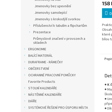
158 
Jmenovky bez upevnění
Jmenovky samolepící
D
Jmenovky s krokodýlí svorkou
Prakti
Příslušenství k tabulím a flipchartům
Obsah
Prezentace
které 
Průmyslové značení v provozech a
bílou 
skladech
Vhodná
pomůž
ERGONOMIE
po...
BALÍCÍ MATERIÁL
Popi
DURAFRAME - RÁMEČKY
OBČERSTVENÍ
OCHRANNÉ PRACOVNÍ POMŮCKY
Det
Favorite Products
●
K 
STOLNÍ KALENDÁŘE
● Ma
škole
NÁSTĚNNÉ KALENDÁŘE
● Um
DIÁŘE
přip
SYSTÉMOVÉ ŘEŠENÍ PRO ÚSPORU MÍSTA
● Dí