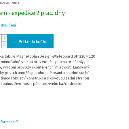
3695012803
m - expedice 2 prac. dny
 doručení
Přidat do košíku
ká tabule Magnetoplan Design-Whiteboard SP 220 × 120
 mimořádně velkou prezentační plochu pro školy,
, výrobní provozy i konferenční místnosti. Lakovaný
ký povrch umožňuje pohodlné psaní a snadné suché
zatímco robustní konstrukce s kovovou zadní stranou
 dlouhou životnost i při intenzivním každodenním
.
informace