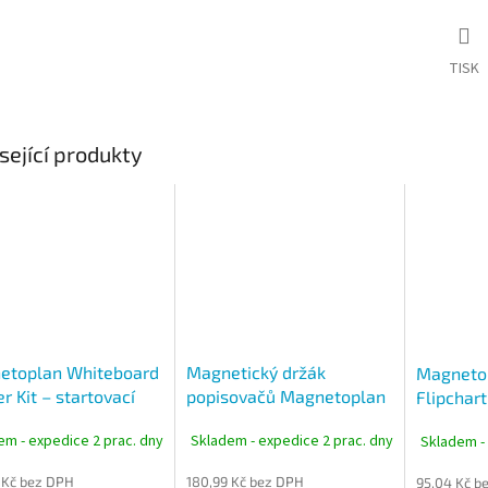
TISK
sející produkty
etoplan Whiteboard
Magnetický držák
Magneto
er Kit – startovací
popisovačů Magnetoplan
Flipchar
tabule - flipchart
acryl
popisova
em - expedice 2 prac. dny
Skladem - expedice 2 prac. dny
Skladem -
flipchart
1-3 mm
 Kč bez DPH
180,99 Kč bez DPH
95,04 Kč b