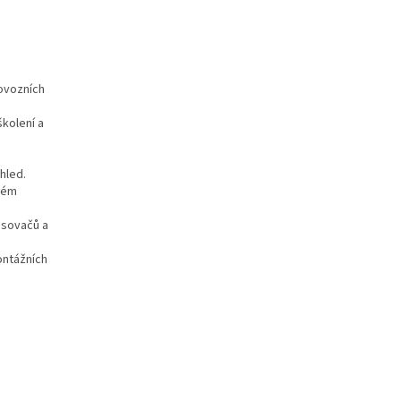
ovozních
kolení a
hled.
obém
isovačů a
ontážních