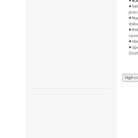
●
B2
● Ve
proc
● Ma
doku
● Ro
vysok
● Ide
● Sp
živo
High-c