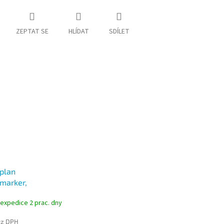
ZEPTAT SE
HLÍDAT
SDÍLET
plan
tmarker,
če na tabule a
 expedice 2 prac. dny
 sada 4ks, stopa
ez DPH