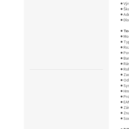
● Vý
● Ško
● Adm
● Dl
●
Te
● Mo
● Ty
● Ro
● Po
● Bar
● Rám
● Ro
● Zad
● Odk
● Sy
● Hm
● Pr
● EA
● Zá
● Zn
● Sou