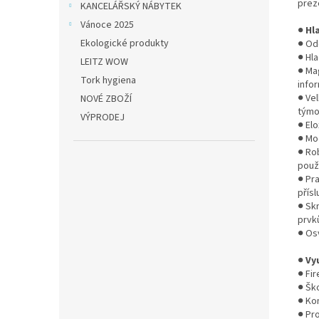
prez
KANCELÁŘSKÝ NÁBYTEK
Vánoce 2025
●
Hl
Ekologické produkty
● Od
● Hla
LEITZ WOW
● Ma
Tork hygiena
infor
● Ve
NOVÉ ZBOŽÍ
týmo
VÝPRODEJ
● El
● Mo
● Ro
použí
● Pr
přísl
● Sk
prvk
● Os
●
Vy
● Fi
● Ško
● Ko
● Pr