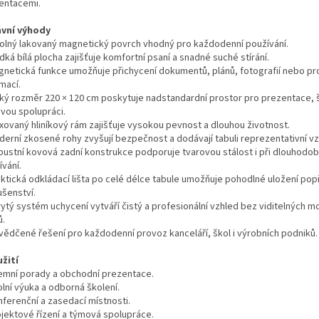
entacemi.
avní výhody
olný lakovaný magnetický povrch vhodný pro každodenní používání.
dká bílá plocha zajišťuje komfortní psaní a snadné suché stírání.
gnetická funkce umožňuje přichycení dokumentů, plánů, fotografií nebo pr
mací.
lký rozměr 220 × 120 cm poskytuje nadstandardní prostor pro prezentace, š
vou spolupráci.
oxovaný hliníkový rám zajišťuje vysokou pevnost a dlouhou životnost.
derní zkosené rohy zvyšují bezpečnost a dodávají tabuli reprezentativní vz
bustní kovová zadní konstrukce podporuje tvarovou stálost i při dlouhod
vání.
aktická odkládací lišta po celé délce tabule umožňuje pohodlné uložení pop
ušenství.
rytý systém uchycení vytváří čistý a profesionální vzhled bez viditelných m
ů.
vědčené řešení pro každodenní provoz kanceláří, škol i výrobních podniků.
užití
remní porady a obchodní prezentace.
lní výuka a odborná školení.
nferenční a zasedací místnosti.
ojektové řízení a týmová spolupráce.