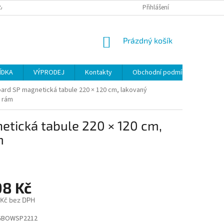
ANY OSOBNÍCH ÚDAJŮ
Přihlášení
NÁKUPNÍ
Prázdný košík
KOŠÍK
ÍDKA
VÝPRODEJ
Kontakty
Obchodní podmínky
rd SP magnetická tabule 220 × 120 cm, lakovaný
ý rám
tická tabule 220 × 120 cm,
m
98 Kč
 Kč bez DPH
BOWSP2212