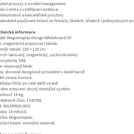
robní provozy a vizuální management.
licí centra a vzdělávací instituce.
inistrativní a kancelářské prostory.
ouhodobě používané řešení ve firmách, školách, úřadech i průmyslových p
chnické informace
del: Magnetoplan Design-Whiteboard SP.
p: magnetická popisovací tabule.
změr tabule: 220 × 120 cm.
vrch: lakovaný, magnetický, suchostíratelný.
va plochy: bílá.
: eloxovaný hliník.
hy: zkosené designové provedení v šedé barvě.
ní strana: kovová.
ládací lišta: po celé delší straně.
stém uchycení: skrytý montážní systém.
otnost: 18 kg.
oduktové číslo: 1240788.
N: 4013695012803.
ruka: 24 měsíců.
ačka: Magnetoplan.
část balení: montážní materiál.