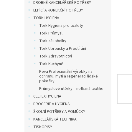
a
DROBNÉ KANCELÁŘSKÉ POTŘEBY
n
LEPÍCÍ A KOREKČNÍ POTŘEBY
e
TORK HYGIENA
l
Tork Hygiena pro toalety
Tork Průmysl
Tork zásobníky
Tork Ubrousky a Prostírání
Tork Zdravotnictví
Tork Kuchyně
Peva Profesionální výrobky na
ochranu, mytí a regeneraci lidské
pokožky
Průmyslové utěrky – netkaná textilie
CELTEX HYGIENA
DROGERIE A HYGIENA
ŠKOLNÍ POTŘEBY A POMŮCKY
KANCELÁŘSKÁ TECHNIKA
TISKOPISY