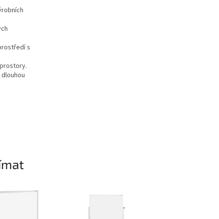
ýrobních
ých
rostředí s
 prostory.
, dlouhou
ímat