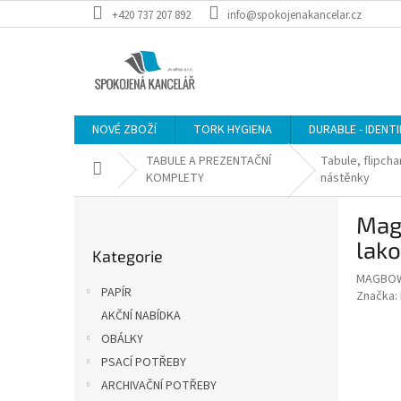
Přejít
+420 737 207 892
info@spokojenakancelar.cz
na
obsah
NOVÉ ZBOŽÍ
TORK HYGIENA
DURABLE - IDENT
TABULE A PREZENTAČNÍ
Tabule, flipcha
Domů
KOMPLETY
nástěnky
P
Mag
o
Přeskočit
s
lako
Kategorie
kategorie
t
MAGBOW
r
PAPÍR
Značka:
a
AKČNÍ NABÍDKA
n
OBÁLKY
n
í
PSACÍ POTŘEBY
p
ARCHIVAČNÍ POTŘEBY