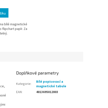
šíku
na bílé magnetické
 flipchart papír. Za
telný.
Doplňkové parametry
Bílé popisovací a
Kategorie
:
ace,
magnetické tabule
EAN
:
4013695012803
asné
lými