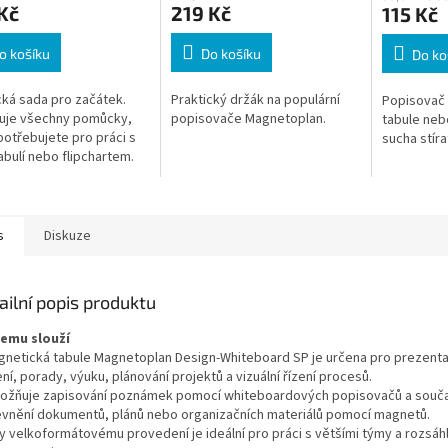
Kč
219 Kč
115 Kč
o košíku
Do košíku
Do ko
cká sada pro začátek.
Praktický držák na populární
Popisovač 
uje všechny pomůcky,
popisovače Magnetoplan.
tabule nebo
potřebujete pro práci s
sucha stíra
tabulí nebo flipchartem.
 do školy i kanceláře,
e vám mít vše přehledně
s
Diskuze
ailní popis produktu
čemu slouží
gnetická tabule Magnetoplan Design-Whiteboard SP je určena pro prezent
ní, porady, výuku, plánování projektů a vizuální řízení procesů.
ožňuje zapisování poznámek pomocí whiteboardových popisovačů a souč
evnění dokumentů, plánů nebo organizačních materiálů pomocí magnetů.
ky velkoformátovému provedení je ideální pro práci s většími týmy a rozsáh