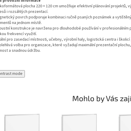
B provozní informace
lkoformátová plocha 220 × 120 cm umožňuje efektivní plánování projektů, v
esů i rozsáhlých prezentací.
gnetický povrch podporuje kombinaci ručně psaných poznámek a vytištěn
mentů na jednom místě.
bustní konstrukce je navržena pro dlouhodobé používání v profesionálním p
ou frekvencí využití.
ální pro zasedací místnosti, učebny, výrobní haly, logistická centra i školicí
olehlivá volba pro organizace, které vyžadují maximální prezentační plochu
tnost a snadnou údržbu.
ontrast mode
Mohlo by Vás zaj