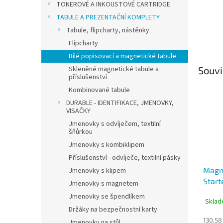
TONEROVÉ A INKOUSTOVÉ CARTRIDGE
TABULE A PREZENTAČNÍ KOMPLETY
Tabule, flipcharty, nástěnky
Flipcharty
Bílé popisovací a magnetické tabule
Skleněné magnetické tabule a
Souvi
příslušenství
Kombinované tabule
DURABLE - IDENTIFIKACE, JMENOVKY,
VISAČKY
Jmenovky s odvíječem, textilní
šňůrkou
Jmenovky s kombiklipem
Příslušenství - odvíječe, textilní pásky
Magn
Jmenovky s klipem
Start
Jmenovky s magnetem
sada 
Jmenovky se špendlíkem
Sklad
Držáky na bezpečnostní karty
130,58
Jmenovky na stůl