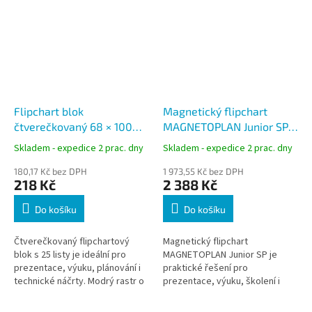
Flipchart blok
Magnetický flipchart
čtverečkovaný 68 × 100
MAGNETOPLAN Junior SP,
cm, 25 listů, rastr 2,5 × 2,5
stativový, lakovaný
Skladem - expedice 2 prac. dny
Skladem - expedice 2 prac. dny
cm
magnetický povrch, 70 ×
180,17 Kč bez DPH
100 cm
1 973,55 Kč bez DPH
218 Kč
2 388 Kč
Do košíku
Do košíku
Čtverečkovaný flipchartový
Magnetický flipchart
blok s 25 listy je ideální pro
MAGNETOPLAN Junior SP je
prezentace, výuku, plánování i
praktické řešení pro
technické náčrty. Modrý rastr o
prezentace, výuku, školení i
velikosti 2,5 × 2,5 cm usnadňuje
porady. Nabízí lakovaný
kreslení grafů,...
magnetický povrch o rozměru