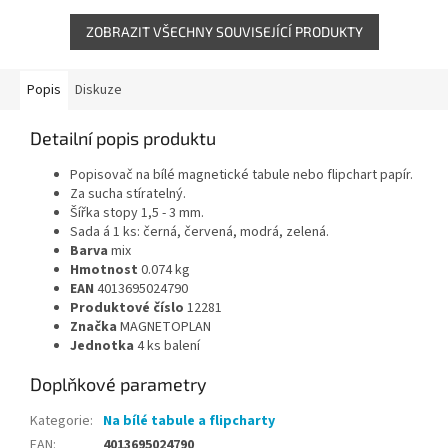
70 × 100 cm, rychlosvorku pro...
ZOBRAZIT VŠECHNY SOUVISEJÍCÍ PRODUKTY
Popis
Diskuze
Detailní popis produktu
Popisovač na bílé magnetické tabule nebo flipchart papír.
Za sucha stíratelný.
Šířka stopy 1,5 - 3 mm.
Sada á 1 ks: černá, červená, modrá, zelená.
Barva
mix
Hmotnost
0.074
kg
EAN
4013695024790
Produktové číslo
12281
Značka
MAGNETOPLAN
Jednotka
4 ks balení
Doplňkové parametry
Kategorie
:
Na bílé tabule a flipcharty
EAN
:
4013695024790