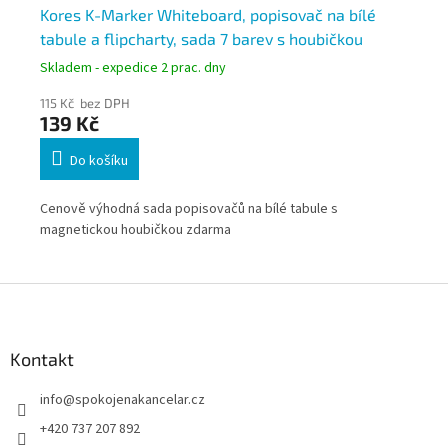
Kores K-Marker Whiteboard, popisovač na bílé
Po
tabule a flipcharty, sada 7 barev s houbičkou
35
Skladem - expedice 2 prac. dny
Skl
115 Kč bez DPH
110
139 Kč
13
Do košíku
Cenově výhodná sada popisovačů na bílé tabule s
Pop
magnetickou houbičkou zdarma
na 
bez
ryc
Z
pře
á
kon
p
a
Kontakt
t
info
@
spokojenakancelar.cz
í
+420 737 207 892