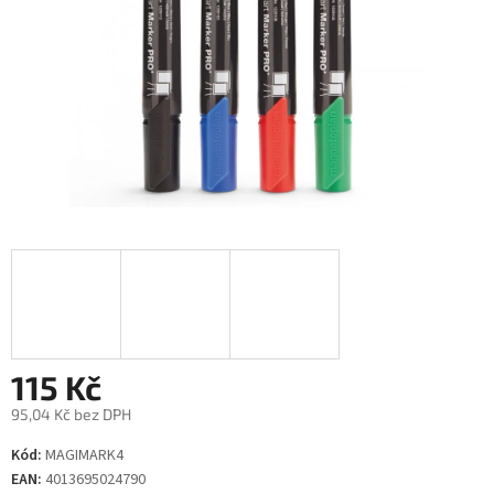
115 Kč
95,04 Kč bez DPH
Měrná
Kód:
MAGIMARK4
cena:
EAN:
4013695024790