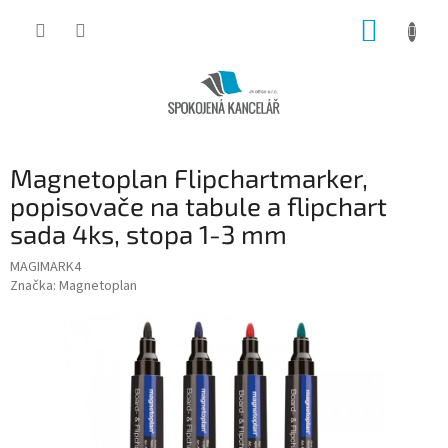
Přejít
NÁKUP
na
obsah
KOŠÍK
Magnetoplan Flipchartmarker,
popisovače na tabule a flipchart
sada 4ks, stopa 1-3 mm
MAGIMARK4
Značka:
Magnetoplan