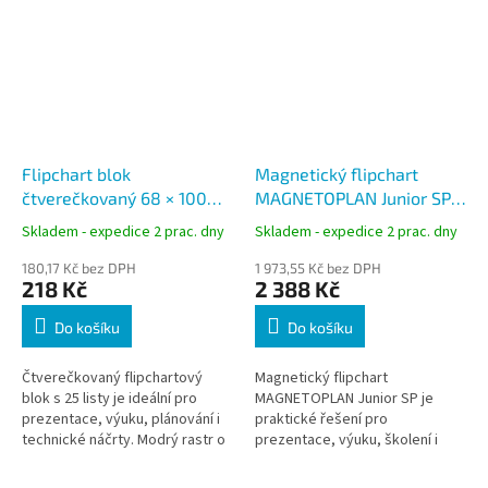
Flipchart blok
Magnetický flipchart
čtverečkovaný 68 × 100
MAGNETOPLAN Junior SP,
cm, 25 listů, rastr 2,5 × 2,5
stativový, lakovaný
Skladem - expedice 2 prac. dny
Skladem - expedice 2 prac. dny
cm
magnetický povrch, 70 ×
180,17 Kč bez DPH
100 cm
1 973,55 Kč bez DPH
218 Kč
2 388 Kč
Do košíku
Do košíku
Čtverečkovaný flipchartový
Magnetický flipchart
blok s 25 listy je ideální pro
MAGNETOPLAN Junior SP je
prezentace, výuku, plánování i
praktické řešení pro
technické náčrty. Modrý rastr o
prezentace, výuku, školení i
velikosti 2,5 × 2,5 cm usnadňuje
porady. Nabízí lakovaný
kreslení grafů,...
magnetický povrch o rozměru