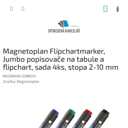
Přejít
NÁKUP
na
obsah
KOŠÍK
Magnetoplan Flipchartmarker,
Jumbo popisovače na tabule a
flipchart, sada 4ks, stopa 2-10 mm
MAGIMARKJUMBO4
Značka:
Magnetoplan