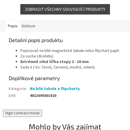
70 × 100 cm, rychlosvorku pro...
ZOBRAZIT VŠECHNY SOUVISEJÍCÍ PRODUKTY
Popis
Diskuze
Detailní popis produktu
Popisovač na bílé magnetické tabule nebo flipchart papír.
Za sucha stíratelný.
Extrémně silná šířka stopy 2 - 10 mm
.
Sada á 1 ks: černá, červená, modrá, zelená.
Doplňkové parametry
Kategorie
:
Na bílé tabule a flipcharty
EAN
:
4013695001920
High-contrast mode
Mohlo by Vás zajímat