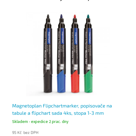
Magnetoplan Flipchartmarker, popisovače na
Ce
tabule a flipchart sada 4ks, stopa 1-3 mm
m
Skladem - expedice 2 prac. dny
Skl
95 Kč bez DPH
10 