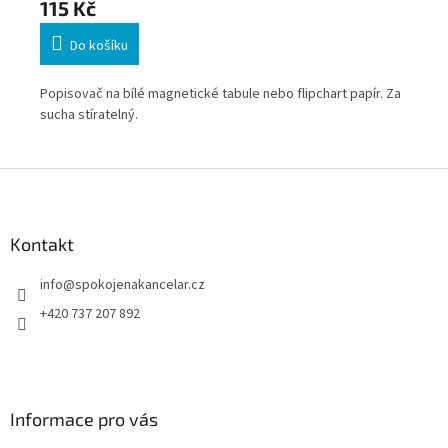
115 Kč
12
Do košíku
Zna
Popisovač na bílé magnetické tabule nebo flipchart papír. Za
sucha stíratelný.
Z
á
p
a
Kontakt
t
info
@
spokojenakancelar.cz
í
+420 737 207 892
Informace pro vás