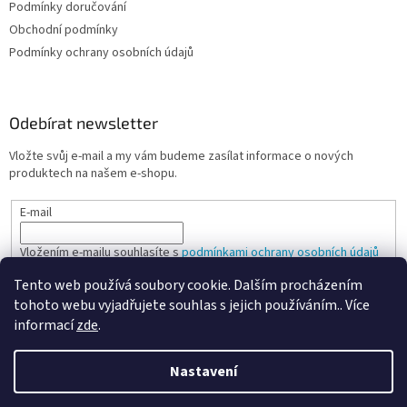
Podmínky doručování
Obchodní podmínky
Podmínky ochrany osobních údajů
Odebírat newsletter
Vložte svůj e-mail a my vám budeme zasílat informace o nových
produktech na našem e-shopu.
E-mail
Vložením e-mailu souhlasíte s
podmínkami ochrany osobních údajů
Tento web používá soubory cookie. Dalším procházením
PŘIHLÁSIT SE
tohoto webu vyjadřujete souhlas s jejich používáním.. Více
informací
zde
.
Nastavení
Vytvořil Shoptet