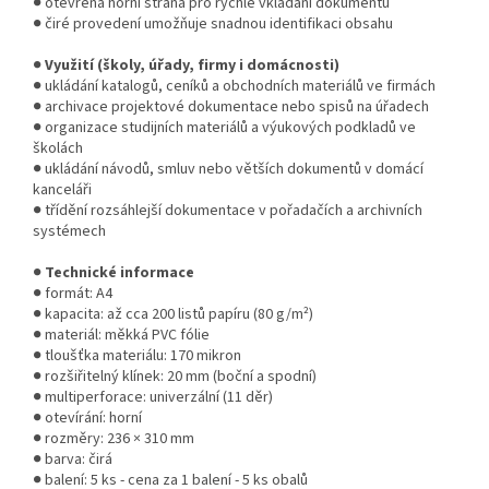
● otevřená horní strana pro rychlé vkládání dokumentů
● čiré provedení umožňuje snadnou identifikaci obsahu
●
Využití (školy, úřady, firmy i domácnosti)
● ukládání katalogů, ceníků a obchodních materiálů ve firmách
● archivace projektové dokumentace nebo spisů na úřadech
● organizace studijních materiálů a výukových podkladů ve
školách
● ukládání návodů, smluv nebo větších dokumentů v domácí
kanceláři
● třídění rozsáhlejší dokumentace v pořadačích a archivních
systémech
●
Technické informace
● formát: A4
● kapacita: až cca 200 listů papíru (80 g/m²)
● materiál: měkká PVC fólie
● tloušťka materiálu: 170 mikron
● rozšiřitelný klínek: 20 mm (boční a spodní)
● multiperforace: univerzální (11 děr)
● otevírání: horní
● rozměry: 236 × 310 mm
● barva: čirá
● balení: 5 ks - cena za 1 balení - 5 ks obalů