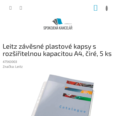
Přejít
NÁKUP
na
obsah
KOŠÍK
Leitz závěsné plastové kapsy s
rozšiřitelnou kapacitou A4, čiré, 5 ks
47563003
Značka:
Leitz