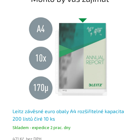
ku
Leitz závěsné euro obaly A4 rozšiřitelné kapacita
Le
200 listů čiré 10 ks
čir
Skladem - expedice 2 prac. dny
Skl
471 Kč bez DPH
321