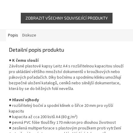
dokumentů v pořadačích. Boční
katalogů nebo ceníků. Zesílená
a spodní klínek o šířce 20 mm
multiperforace s plastovým
umožňuje...
proužkem...
ZOBRAZIT VŠECHNY SOUVISEJÍCÍ PRODUKTY
Popis
Diskuze
Detailní popis produktu
●
K čemu slouží
Závěsné plastové kapsy Leitz A4 s rozšiřitelnou kapacitou slouží
pro ukládání většího množství dokumentů v kroužkových nebo
pákových pořadačích. Díky bočnímu a spodnímu klínku umožňují
bezpečné uložení katalogů, ceníků nebo silnější dokumentace,
která by se do běžných folií nevešla.
●
Hlavní výhody
● rozšiřitelný boční a spodní klínek o šířce 20 mm pro vyšší
kapacitu
● kapacita až cca 200 listů A4 (80 g/m²)
● pevná PVC fólie tloušťky 170 mikron pro dlouhou životnost
● zesílená multiperforace s plastovým proužkem proti vytržení