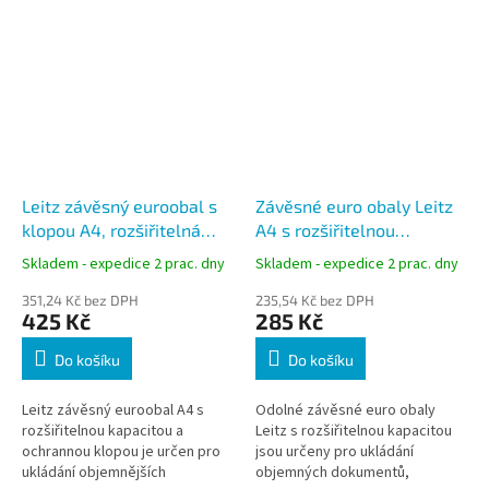
Leitz závěsný euroobal s
Závěsné euro obaly Leitz
klopou A4, rozšiřitelná
A4 s rozšiřitelnou
kapacita, čirý, 5 ks
kapacitou, zesílená
Skladem - expedice 2 prac. dny
Skladem - expedice 2 prac. dny
perforace, 170 mic, 3 ks
351,24 Kč bez DPH
235,54 Kč bez DPH
425 Kč
285 Kč
Do košíku
Do košíku
Leitz závěsný euroobal A4 s
Odolné závěsné euro obaly
rozšiřitelnou kapacitou a
Leitz s rozšiřitelnou kapacitou
ochrannou klopou je určen pro
jsou určeny pro ukládání
ukládání objemnějších
objemných dokumentů,