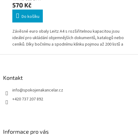
570 Kč
3
Do košíku
sů,
Závěsné euro obaly Leitz A4 s rozšiřitelnou kapacitou jsou
Lei
ání
ideální pro ukládání objemnějších dokumentů, katalogů nebo
pro
é
ceníků. Díky bočnímu a spodnímu klínku pojmou až 200 listů a
Spo
.
zajišťují přehlednou organizaci dokumentů. Vhodné pro
zak
Z
kanceláře, školy i domácnosti.
Odo
á
dlo
p
a
Kontakt
t
info
@
spokojenakancelar.cz
í
+420 737 207 892
Informace pro vás