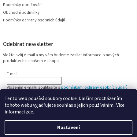
Podmínky doručování
Obchodní podmínky
Podmínky ochrany osobních údajů
Odebírat newsletter
Vložte svůj e-mail a my vám budeme zasílat informace o nových
produktech na našem e-shopu.
E-mail
Vložením e-mailu souhlasíte s
podmínkami ochrany osobních údajů
Tento web používá soubory cookie. Dalším procházením
PŘIHLÁSIT SE
tohoto webu vyjadřujete souhlas s jejich používáním.. Více
informací
zde
.
Nastavení
Vytvořil Shoptet