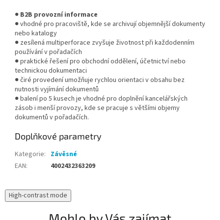
●
B2B provozní informace
● vhodné pro pracoviště, kde se archivují objemnější dokumenty
nebo katalogy
● zesílená multiperforace zvyšuje životnost při každodenním
používání v pořadačích
● praktické řešení pro obchodní oddělení, účetnictví nebo
technickou dokumentaci
● čiré provedení umožňuje rychlou orientaci v obsahu bez
nutnosti vyjímání dokumentů
● balení po 5 kusech je vhodné pro doplnění kancelářských
zásob i menší provozy, kde se pracuje s většími objemy
dokumentů v pořadačích.
Doplňkové parametry
Kategorie
:
Závěsné
EAN
:
4002432363209
High-contrast mode
Mohlo by Vás zajímat