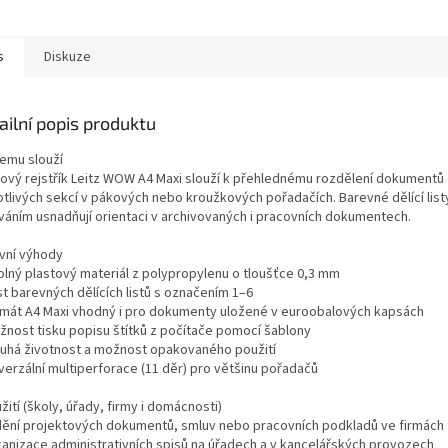
u A4 Maxi jsou...
s euroobaly. Popisovatelné
umožňuje 
štítky...
opakované 
s
Diskuze
ailní popis produktu
čemu slouží
tový rejstřík Leitz WOW A4 Maxi slouží k přehlednému rozdělení dokumentů
otlivých sekcí v pákových nebo kroužkových pořadačích. Barevné dělící list
ováním usnadňují orientaci v archivovaných i pracovních dokumentech.
avní výhody
olný plastový materiál z polypropylenu o tloušťce 0,3 mm
st barevných dělících listů s označením 1–6
rmát A4 Maxi vhodný i pro dokumenty uložené v euroobalových kapsách
žnost tisku popisu štítků z počítače pomocí šablony
ouhá životnost a možnost opakovaného použití
verzální multiperforace (11 děr) pro většinu pořadačů
žití (školy, úřady, firmy i domácnosti)
ídění projektových dokumentů, smluv nebo pracovních podkladů ve firmách
ganizace administrativních spisů na úřadech a v kancelářských provozech