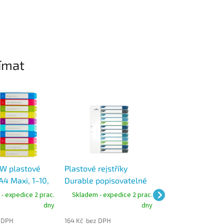
ímat
W plastové
Plastové rejstříky
Plastové rejstřík
 A4 Maxi, 1–10,
Durable popisovatelné
Durable popisov
telné na PC,
na počítači A4 MAXI, 1-
na počítači A4 MA
- expedice 2 prac.
Skladem - expedice 2 prac.
Skladem - expedic
12 dělících listů
20 dělících listů
dny
dny
 DPH
164 Kč bez DPH
211 Kč bez DPH