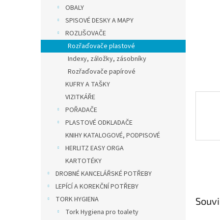
n
OBALY
e
SPISOVÉ DESKY A MAPY
l
ROZLIŠOVAČE
Rozřaďovače plastové
Indexy, záložky, zásobníky
Rozřaďovače papírové
KUFRY A TAŠKY
VIZITKÁŘE
POŘADAČE
PLASTOVÉ ODKLADAČE
KNIHY KATALOGOVÉ, PODPISOVÉ
HERLITZ EASY ORGA
KARTOTÉKY
DROBNÉ KANCELÁŘSKÉ POTŘEBY
LEPÍCÍ A KOREKČNÍ POTŘEBY
TORK HYGIENA
Souvi
Tork Hygiena pro toalety