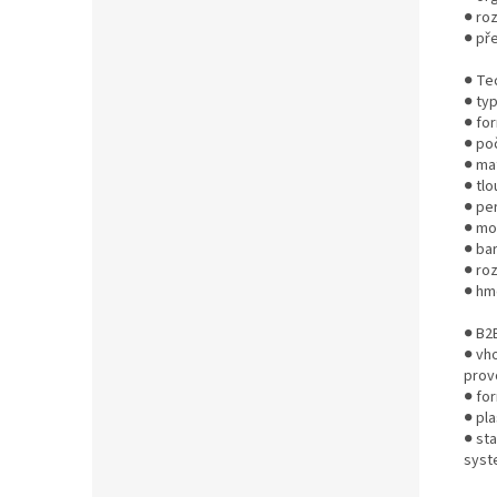
● roz
● př
● Te
● ty
● for
● poč
● mat
● tl
● per
● mož
● ba
● ro
● hm
● B2
● vh
prov
● fo
● pla
● st
syst