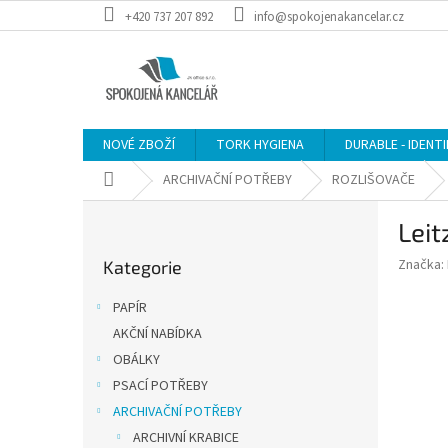
Přejít
+420 737 207 892
info@spokojenakancelar.cz
na
obsah
NOVÉ ZBOŽÍ
TORK HYGIENA
DURABLE - IDENT
Domů
ARCHIVAČNÍ POTŘEBY
ROZLIŠOVAČE
P
Leit
o
Přeskočit
s
Značka:
Kategorie
kategorie
t
r
PAPÍR
a
AKČNÍ NABÍDKA
n
OBÁLKY
n
í
PSACÍ POTŘEBY
p
ARCHIVAČNÍ POTŘEBY
a
ARCHIVNÍ KRABICE