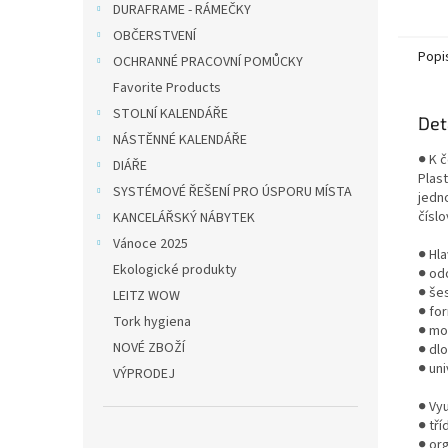
DURAFRAME - RÁMEČKY
formát
OBČERSTVENÍ
Popi
OCHRANNÉ PRACOVNÍ POMŮCKY
Favorite Products
STOLNÍ KALENDÁŘE
Det
NÁSTĚNNÉ KALENDÁŘE
● K 
DIÁŘE
Plas
SYSTÉMOVÉ ŘEŠENÍ PRO ÚSPORU MÍSTA
jedn
čísl
KANCELÁŘSKÝ NÁBYTEK
Vánoce 2025
● Hl
Ekologické produkty
● od
● še
LEITZ WOW
● fo
Tork hygiena
● mo
NOVÉ ZBOŽÍ
● dl
● uni
VÝPRODEJ
● Vyu
● tř
● or