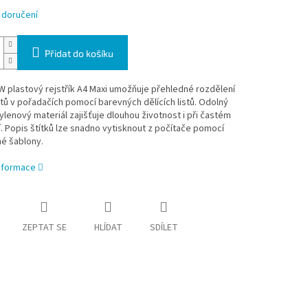
 doručení
Přidat do košíku
 plastový rejstřík A4 Maxi umožňuje přehledné rozdělení
 v pořadačích pomocí barevných dělících listů. Odolný
lenový materiál zajišťuje dlouhou životnost i při častém
. Popis štítků lze snadno vytisknout z počítače pomocí
é šablony.
informace
ZEPTAT SE
HLÍDAT
SDÍLET