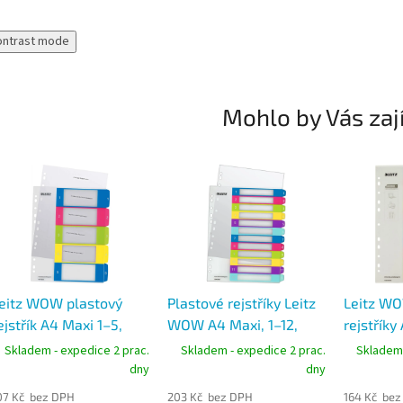
ontrast mode
Mohlo by Vás zaj
eitz WOW plastový
Plastové rejstříky Leitz
Leitz WO
ejstřík A4 Maxi 1–5,
WOW A4 Maxi, 1–12,
rejstříky
arevný
barevné, popisovatelné
popisova
Skladem - expedice 2 prac.
Skladem - expedice 2 prac.
Skladem 
na PC
barevné
dny
dny
07 Kč bez DPH
203 Kč bez DPH
164 Kč bez