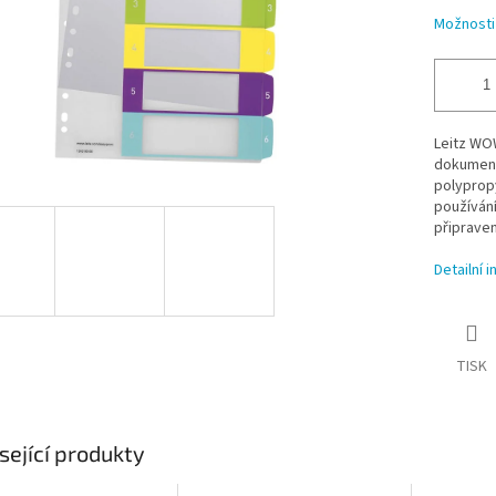
Možnosti
Leitz WOW
dokumentů
polypropy
používání
připraven
Detailní 
TISK
sející produkty