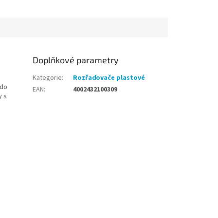
dlouhodobé a
používání. Popis...
Doplňkové parametry
Kategorie
:
Rozřaďovače plastové
 do
EAN
:
4002432100309
y s