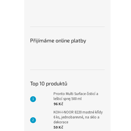
Přijímáme online platby
Top 10 produktů
Pronto Multi Surface čisticí a
lešticí sprej 500 ml
96 Kč
KOH-I-NOOR 8220 mastné křídy
6 ks, jednobarevné, na sklo a
dekorace
59 Kč