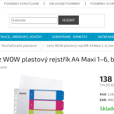
PODMÍNKY DORUČOVÁNÍ
OBCHODNÍ PODMÍNKY
PODMÍNKY OCHR
HLEDAT
IFIKACE, JMENOVKY, VISAČKY
DURAFRAME - RÁMEČKY
AKČNÍ NAB
Rozřaďovače plastové
Leitz WOW plastový rejstřík A4 Maxi 1–6, ba
z WOW plastový rejstřík A4 Maxi 1–6, 
Leitz
138
114,05 K
Měrná
Kód:
124
cena:
EAN:
400
Sklade