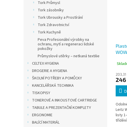
Tork Průmysl
Tork zásobníky
Tork Ubrousky a Prostírání
Tork Zdravotnictví
Tork Kuchyně
Peva Profesionální výrobky na
ochranu, mytí a regeneraci lidské
Plast
pokožky
WOW 
Průmyslové utěrky – netkaná textilie
barev
CELTEX HYGIENA
Sklad
na PC
DROGERIE A HYGIENA
203,31
ŠKOLNÍ POTŘEBY A POMŮCKY
246
KANCELÁŘSKÁ TECHNIKA
D
TISKOPISY
TONEROVÉ A INKOUSTOVÉ CARTRIDGE
Odolné
TABULE A PREZENTAČNÍ KOMPLETY
Leitz 
ERGONOMIE
listy 
tříděn
BALÍCÍ MATERIÁL
kroužk