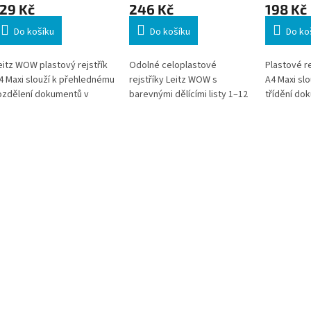
29 Kč
246 Kč
198 Kč
Do košíku
Do košíku
Do ko
eitz WOW plastový rejstřík
Odolné celoplastové
Plastové r
4 Maxi slouží k přehlednému
rejstříky Leitz WOW s
A4 Maxi sl
ozdělení dokumentů v
barevnými dělícími listy 1–12
třídění do
ořadačích. Odolný
umožňují přehledné třídění
pořadačíc
olypropylenový materiál
dokumentů v pákových i
kroužkový
možňuje dlouhodobé a
kroužkových pořadačích.
Odolné plas
pakované používání. Popis
Díky formátu A4 Maxi jsou
popsat a v
títků lze snadno vytisknout
vhodné i pro dokumenty
šablony pr
 počítače pomocí
uložené v závěsných
A4 Maxi je 
řipravené šablony.
kapsách. Rejstříky lze
dokumenty
jednoduše popisovat a
euroobalec
tisknout pomocí šablon na
počítači.