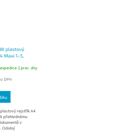
W plastový
A4 Maxi 1–5,
 expedice 2 prac. dny
bez DPH
šíku
plastový rejstřík A4
í k přehlednému
dokumentů v
. Odolný
enový materiál