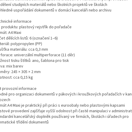
dělení studijních materiálů nebo školních projektů ve školách
ehledné uspořádání dokumentů v domácí kanceláři nebo archivu
chnické informace
p produktu: plastový rejstřík do pořadače
mát: A4 Maxi
et dělících listů: 6 (označení 1–6)
eriál: polypropylen (PP)
oušťka materiálu: cca 0,3 mm
forace: univerzální multiperforace (11 děr)
nost tisku štítků: ano, šablona pro tisk
rva: mix barev
změry: 245 × 305 × 2 mm
otnost: cca 0,15 kg
B provozní informace
odné pro organizaci dokumentů v pákových i kroužkových pořadačích v ka
ozech
rmát A4 Maxi je praktický při práci s euroobaly nebo plastovými kapsami
stové provedení zajišťuje vyšší odolnost při časté manipulaci v administrat
andardní kancelářský doplněk používaný ve firmách, školách i úřadech pro
ematické třídění dokumentů