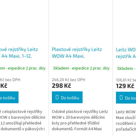
ové rejstříky Leitz
Plastové rejstříky Leitz
Leitz WO
A4 Maxi, 1–12,
WOW A4 Maxi,
rejstřík 
né, popisovatelné
popisovatelné na PC, 1–
barevný
em - expedice 2 prac. dny
Skladem - expedice 2 prac. dny
Skladem -
20, barevné
 Kč bez DPH
246,28 Kč bez DPH
106,61 Kč 
 Kč
298 Kč
129 Kč
o košíku
Do košíku
Do ko
 celoplastové rejstříky
Odolné plastové rejstříky Leitz
Leitz WOW 
WOW s barevnými dělícími
WOW s 20 barevnými dělícími
Maxi slouž
1–12 umožňují přehledné
listy pro přehledné třídění
rozdělení 
í dokumentů v pákových i
dokumentů. Formát A4 Maxi
pořadačích
ových pořadačích. Díky
umožňuje pohodlné používání i
polypropyl