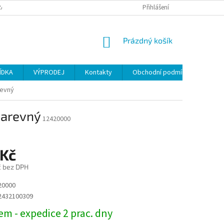
ANY OSOBNÍCH ÚDAJŮ
Přihlášení
NÁKUPNÍ
Prázdný košík
KOŠÍK
ÍDKA
VÝPRODEJ
Kontakty
Obchodní podmínky
revný
barevný
12420000
 Kč
č bez DPH
20000
2432100309
m - expedice 2 prac. dny