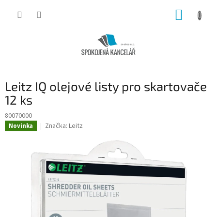
Přejít
NÁKUP
na
obsah
KOŠÍK
Leitz IQ olejové listy pro skartovače
12 ks
80070000
Značka:
Leitz
Novinka