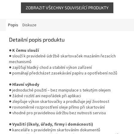
tichý...
tichý...
ZOBRAZIT VŠECHNY SOUVISEJÍCÍ PRODUKTY
Popis
Diskuze
Detailní popis produktu
● K čemu slouží
● slouží k pravidelné údržbě skartovaček mazáním řezacích
mechanismů
● zajišťují hladký chod a stabilní výkon zařízení
● pomáhají předcházet zasekávání papíru a opotřebení nožů
● Hlavní výhody
● jednoduché použití – bez manipulace s tekutým olejem
● žádné rozlití ani nepořádek při aplikaci
● zlepšuje výkon skartovačky a prodlužuje její životnost
● rovnoměrné rozprostření oleje přímo při skartování
● vhodné pro pravidelnou údržbu bez nutnosti servisu
● Využití (školy, úřady, firmy i domácnosti)
● kanceláře s pravidelným skartováním dokumentů