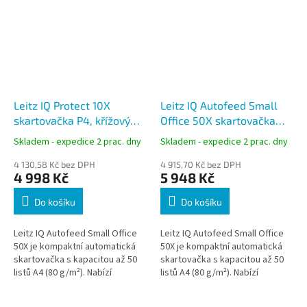
Leitz IQ Protect 10X
Leitz IQ Autofeed Small
skartovačka P4, křížový
Office 50X skartovačka
řez 4 × 40 mm, 18 l, bílá
P4, křížový řez 4 × 28 mm,
Skladem - expedice 2 prac. dny
Skladem - expedice 2 prac. dny
20 l, bílá
4 130,58 Kč bez DPH
4 915,70 Kč bez DPH
4 998 Kč
5 948 Kč
Do košíku
Do košíku
Leitz IQ Autofeed Small Office
Leitz IQ Autofeed Small Office
50X je kompaktní automatická
50X je kompaktní automatická
skartovačka s kapacitou až 50
skartovačka s kapacitou až 50
listů A4 (80 g/m²). Nabízí
listů A4 (80 g/m²). Nabízí
bezpečnostní stupeň P4 s
bezpečnostní stupeň P4 s
křížovým řezem 4 × 28 mm a
křížovým řezem 4 × 28 mm a