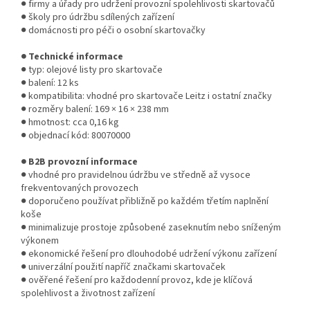
● firmy a úřady pro udržení provozní spolehlivosti skartovačů
● školy pro údržbu sdílených zařízení
● domácnosti pro péči o osobní skartovačky
● Technické informace
● typ: olejové listy pro skartovače
● balení: 12 ks
● kompatibilita: vhodné pro skartovače Leitz i ostatní značky
● rozměry balení: 169 × 16 × 238 mm
● hmotnost: cca 0,16 kg
● objednací kód: 80070000
● B2B provozní informace
● vhodné pro pravidelnou údržbu ve středně až vysoce
frekventovaných provozech
● doporučeno používat přibližně po každém třetím naplnění
koše
● minimalizuje prostoje způsobené zaseknutím nebo sníženým
výkonem
● ekonomické řešení pro dlouhodobé udržení výkonu zařízení
● univerzální použití napříč značkami skartovaček
● ověřené řešení pro každodenní provoz, kde je klíčová
spolehlivost a životnost zařízení