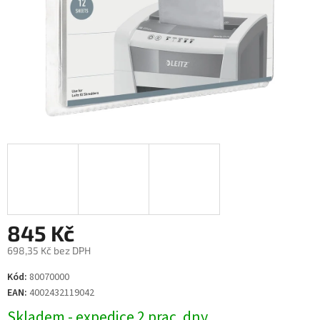
845 Kč
698,35 Kč bez DPH
Měrná
Kód:
80070000
cena:
EAN:
4002432119042
Skladem - expedice 2 prac. dny