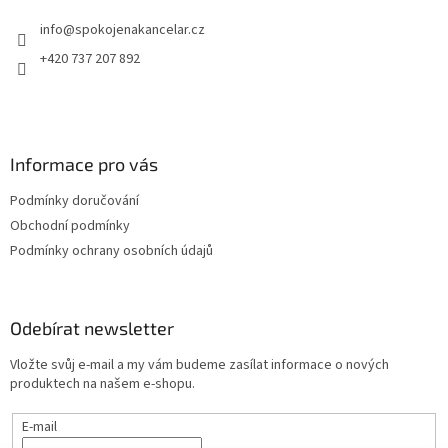
t
info
@
spokojenakancelar.cz
í
+420 737 207 892
Informace pro vás
Podmínky doručování
Obchodní podmínky
Podmínky ochrany osobních údajů
Odebírat newsletter
Vložte svůj e-mail a my vám budeme zasílat informace o nových
produktech na našem e-shopu.
E-mail