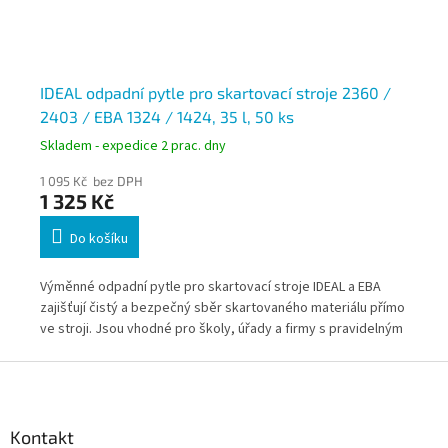
,
IDEAL odpadní pytle pro skartovací stroje 2360 /
ID
2403 / EBA 1324 / 1424, 35 l, 50 ks
18 
Skladem - expedice 2 prac. dny
Skl
1 095 Kč bez DPH
42
1 325 Kč
51
Do košíku
Výměnné odpadní pytle pro skartovací stroje IDEAL a EBA
Ole
zajišťují čistý a bezpečný sběr skartovaného materiálu přímo
ska
ve stroji. Jsou vhodné pro školy, úřady a firmy s pravidelným
vlo
provozem skartace a důrazem na provozní spolehlivost.
rov
Z
str
á
p
a
Kontakt